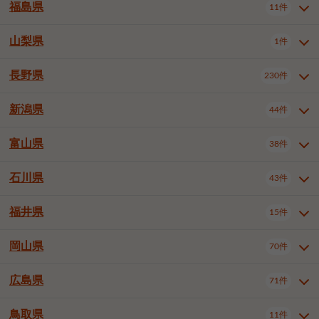
大仙市
2件
福島県
11件
和泉市
箕面市
柏原市
12件
5件
1件
山形県全域
山形市
米沢市
11件
5件
1件
岩見沢市
網走市
苫小牧市
3件
1件
3件
柴田郡大河原町
宮城郡利府町
1件
1件
羽曳野市
門真市
摂津市
2件
3件
1件
鶴岡市
新庄市
上山市
1件
1件
2件
江別市
紋別市
千歳市
3件
1件
2件
山梨県
富谷市
1件
2件
福島県全域
福島市
会津若松市
11件
3件
1件
高石市
藤井寺市
東大阪市
1件
1件
7件
天童市
1件
恵庭市
北広島市
紋別郡遠軽町
3件
1件
1件
郡山市
いわき市
5件
2件
長野県
230件
山梨県全域
中巨摩郡昭和町
1件
1件
泉南市
四條畷市
大阪狭山市
1件
2件
1件
釧路郡釧路町
厚岸郡厚岸町
1件
1件
新潟県
44件
長野県全域
長野市
松本市
230件
63件
40件
上田市
岡谷市
飯田市
19件
3件
20件
富山県
38件
新潟県全域
新潟市東区
44件
2件
諏訪市
須坂市
小諸市
5件
13件
4件
新潟市中央区
新潟市江南区
11件
3件
石川県
43件
富山県全域
富山市
高岡市
38件
27件
5件
伊那市
駒ヶ根市
中野市
6件
6件
2件
新潟市西区
長岡市
柏崎市
4件
11件
1件
砺波市
小矢部市
射水市
1件
2件
3件
福井県
大町市
飯山市
茅野市
15件
1件
5件
2件
石川県全域
金沢市
小松市
43件
22件
4件
新発田市
小千谷市
見附市
3件
1件
1件
塩尻市
佐久市
千曲市
2件
12件
4件
白山市
野々市市
4件
13件
岡山県
燕市
上越市
佐渡市
70件
3件
3件
1件
福井県全域
福井市
越前市
15件
12件
3件
安曇野市
北佐久郡軽井沢町
2件
4件
広島県
71件
岡山県全域
岡山市北区
70件
27件
諏訪郡下諏訪町
諏訪郡富士見町
1件
1件
岡山市中区
岡山市東区
6件
2件
上伊那郡箕輪町
上伊那郡宮田村
2件
1件
鳥取県
11件
広島県全域
広島市中区
71件
24件