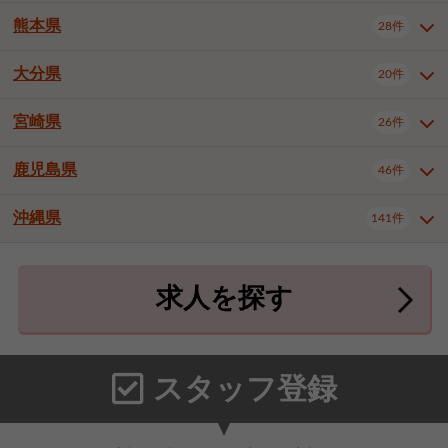
北九州市八幡東区
北九州市八幡西区
3件
3件
熊本県
28件
長崎県全域
長崎市
佐世保市
16件
4件
6件
福岡市東区
福岡市博多区
4件
17件
島原市
諫早市
大村市
1件
2件
1件
大分県
福岡市中央区
福岡市西区
20件
9件
3件
熊本県全域
熊本市中央区
28件
7件
西彼杵郡時津町
2件
福岡市城南区
福岡市早良区
1件
2件
熊本市西区
熊本市南区
1件
2件
宮崎県
26件
大分県全域
大分市
別府市
20件
16件
1件
大牟田市
久留米市
直方市
2件
6件
1件
熊本市北区
八代市
人吉市
1件
1件
2件
中津市
3件
鹿児島県
46件
宮崎県全域
宮崎市
都城市
26件
14件
9件
飯塚市
田川市
八女市
1件
3件
1件
荒尾市
山鹿市
菊池市
2件
1件
1件
延岡市
日南市
日向市
1件
1件
1件
行橋市
中間市
小郡市
2件
1件
3件
沖縄県
宇土市
宇城市
天草市
141件
1件
1件
1件
鹿児島県全域
鹿児島市
46件
25件
筑紫野市
春日市
大野城市
3件
4件
1件
合志市
菊池郡菊陽町
1件
4件
鹿屋市
阿久根市
出水市
6件
1件
3件
沖縄県全域
那覇市
宜野湾市
141件
32件
7件
宗像市
太宰府市
福津市
1件
1件
1件
上益城郡御船町
2件
求人を探す
薩摩川内市
日置市
曽於市
4件
1件
1件
石垣市
浦添市
名護市
2件
24件
6件
糟屋郡志免町
糟屋郡新宮町
4件
2件
霧島市
南さつま市
姶良市
3件
1件
1件
糸満市
沖縄市
豊見城市
3件
8件
9件
糟屋郡久山町
那珂川市
3件
1件
うるま市
宮古島市
南城市
18件
2件
3件
スタッフ登録
国頭郡本部町
国頭郡金武町
1件
2件
中頭郡読谷村
中頭郡北谷町
3件
6件