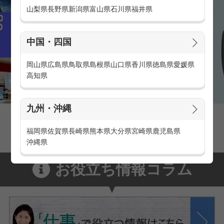
山梨県
長野県
新潟県
富山県
石川県
福井県
中国・四国
岡山県
広島県
鳥取県
島根県
山口県
香川県
徳島県
愛媛県
高知県
九州・沖縄
家電量販店の派遣・バイト求人
家電量販店で働くメリットをご紹介！
福岡県
佐賀県
長崎県
熊本県
大分県
宮崎県
鹿児島県
沖縄県
お役立ち情報コラム