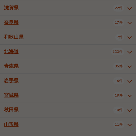
大阪市浪速区
大阪市東淀川区
4件
1件
神戸市兵庫区
神戸市長田区
2件
1件
一宮市
半田市
春日井市
3件
2件
3件
滋賀県
22件
京都府全域
京都市北区
35件
1件
大阪市生野区
大阪市阿倍野区
1件
2件
神戸市須磨区
神戸市垂水区
1件
11件
豊川市
津島市
豊田市
3件
1件
8件
京都市左京区
京都市中京区
2件
2件
奈良県
大阪市住吉区
大阪市西成区
17件
1件
1件
滋賀県全域
大津市
彦根市
22件
3件
1件
神戸市北区
神戸市中央区
4件
14件
安城市
西尾市
小牧市
5件
2件
1件
京都市下京区
京都市南区
10件
6件
大阪市鶴見区
大阪市住之江区
1件
1件
長浜市
近江八幡市
草津市
1件
2件
3件
和歌山県
神戸市西区
姫路市
尼崎市
7件
4件
7件
6件
奈良県全域
奈良市
大和高田市
稲沢市
17件
大府市
4件
知立市
1件
1件
1件
1件
京都市右京区
京都市伏見区
1件
2件
大阪市平野区
大阪市北区
2件
58件
守山市
甲賀市
湖南市
4件
2件
1件
明石市
西宮市
洲本市
6件
8件
1件
大和郡山市
橿原市
桜井市
高浜市
1件
日進市
4件
長久手市
2件
1件
2件
2件
北海道
京都市山科区
京都市西京区
133件
1件
1件
和歌山県全域
和歌山市
橋本市
7件
2件
1件
大阪市中央区
堺市堺区
13件
2件
東近江市
蒲生郡竜王町
4件
1件
芦屋市
伊丹市
豊岡市
1件
3件
1件
御所市
生駒市
香芝市
愛知郡東郷町
1件
丹羽郡扶桑町
1件
1件
6件
2件
福知山市
舞鶴市
綾部市
1件
1件
1件
御坊市
田辺市
岩出市
1件
1件
2件
堺市中区
堺市東区
堺市西区
1件
1件
2件
青森県
35件
北海道全域
札幌市中央区
133件
27件
加古川市
西脇市
宝塚市
11件
1件
2件
生駒郡斑鳩町
北葛城郡上牧町
知多郡東浦町
1件
額田郡幸田町
1件
4件
2件
宇治市
亀岡市
長岡京市
1件
2件
1件
堺市南区
堺市北区
堺市美原区
1件
2件
1件
札幌市北区
札幌市東区
19件
4件
三木市
川西市
三田市
2件
1件
1件
岩手県
16件
青森県全域
青森市
弘前市
35件
14件
7件
八幡市
2件
岸和田市
豊中市
吹田市
4件
6件
1件
札幌市白石区
札幌市豊平区
4件
8件
加西市
丹波篠山市
丹波市
1件
1件
1件
八戸市
三沢市
むつ市
9件
3件
2件
宮城県
19件
岩手県全域
盛岡市
花巻市
泉大津市
16件
高槻市
8件
守口市
1件
1件
5件
1件
札幌市西区
札幌市厚別区
17件
4件
宍粟市
加東市
たつの市
1件
2件
1件
北上市
一関市
奥州市
枚方市
2件
茨木市
1件
八尾市
4件
7件
4件
5件
秋田県
札幌市手稲区
札幌市清田区
10件
2件
5件
宮城県全域
仙台市青葉区
神崎郡福崎町
19件
揖保郡太子町
6件
1件
1件
泉佐野市
富田林市
寝屋川市
3件
2件
4件
函館市
小樽市
旭川市
4件
1件
10件
仙台市宮城野区
仙台市太白区
3件
1件
山形県
11件
秋田県全域
秋田市
大館市
10件
6件
2件
河内長野市
松原市
大東市
1件
1件
1件
釧路市
帯広市
北見市
2件
2件
4件
仙台市泉区
名取市
多賀城市
3件
1件
1件