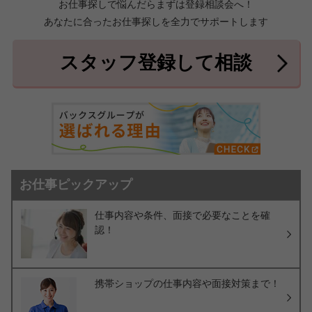
お仕事探しで悩んだらまずは登録相談会へ！
あなたに合ったお仕事探しを全力でサポートします
中頭郡北中城村
中頭郡中城村
7件
2件
中頭郡西原町
島尻郡与那原町
2件
1件
スタッフ登録して相談
島尻郡南風原町
3件
お仕事ピックアップ
仕事内容や条件、面接で必要なことを確
認！
携帯ショップの仕事内容や面接対策まで！