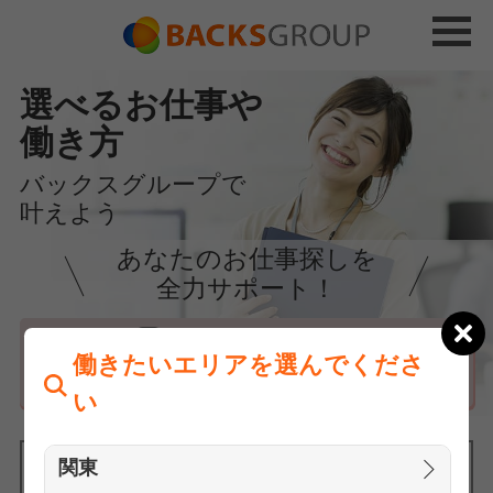
選べるお仕事や
働き方
バックスグループで
叶えよう
あなたのお仕事探しを
全力サポート！
はじめての方へ
働きたいエリアを選んでくださ
まずは相談
い
関東
働きたいエリアを選んでください