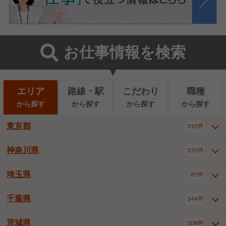
お仕事情報を検索
エリア
路線・駅
こだわり
職種
から探す
から探す
から探す
から探す
東京都
310件
神奈川県
135件
東京都全域
千代田区
310件
22件
中央区
港区
新宿区
11件
8件
27件
埼玉県
85件
神奈川県全域
横浜市西区
135件
29件
文京区
台東区
墨田区
3件
7件
9件
横浜市中区
横浜市磯子区
6件
1件
千葉県
144件
埼玉県全域
さいたま市北区
85件
2件
江東区
品川区
目黒区
6件
11件
5件
横浜市金沢区
横浜市港北区
2件
4件
さいたま市大宮区
さいたま市見沼区
10件
2件
茨城県
大田区
世田谷区
渋谷区
108件
4件
9件
22件
千葉県全域
千葉市中央区
144件
17件