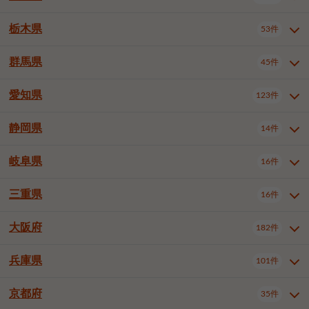
横浜市戸塚区
横浜市港南区
2件
6件
さいたま市浦和区
さいたま市緑区
3件
1件
中野区
杉並区
豊島区
2件
13件
61件
千葉市花見川区
千葉市稲毛区
4件
3件
栃木県
横浜市旭区
横浜市泉区
53件
4件
2件
茨城県全域
水戸市
日立市
108件
25件
6件
川越市
熊谷市
川口市
6件
1件
6件
北区
荒川区
板橋区
3件
1件
3件
千葉市若葉区
千葉市緑区
2件
2件
横浜市青葉区
横浜市都筑区
4件
7件
土浦市
古河市
石岡市
5件
3件
4件
群馬県
所沢市
飯能市
本庄市
45件
5件
1件
2件
栃木県全域
宇都宮市
足利市
53件
27件
2件
練馬区
足立区
葛飾区
5件
11件
5件
千葉市美浜区
市川市
船橋市
9件
9件
8件
川崎市川崎区
川崎市幸区
8件
8件
龍ケ崎市
常陸太田市
北茨城市
1件
2件
1件
東松山市
春日部市
狭山市
3件
7件
2件
佐野市
日光市
小山市
6件
1件
5件
江戸川区
八王子市
立川市
4件
8件
16件
愛知県
木更津市
松戸市
野田市
123件
7件
8件
4件
群馬県全域
前橋市
高崎市
45件
7件
16件
川崎市中原区
川崎市高津区
1件
1件
笠間市
取手市
牛久市
1件
2件
6件
羽生市
鴻巣市
深谷市
3件
2件
1件
真岡市
大田原市
那須塩原市
1件
3件
3件
武蔵野市
三鷹市
青梅市
7件
1件
1件
茂原市
成田市
佐倉市
5件
5件
1件
桐生市
伊勢崎市
太田市
1件
6件
7件
川崎市宮前区
川崎市麻生区
1件
1件
静岡県
つくば市
ひたちなか市
14件
17件
10件
愛知県全域
名古屋市千種区
123件
1件
上尾市
越谷市
蕨市
2件
5件
1件
さくら市
下野市
1件
1件
府中市（東京都）
昭島市
2件
2件
旭市
習志野市
柏市
1件
5件
15件
館林市
みどり市
1件
4件
相模原市緑区
相模原市南区
2件
2件
鹿嶋市
守谷市
那珂市
1件
4件
2件
名古屋市東区
名古屋市西区
1件
7件
戸田市
入間市
朝霞市
2件
3件
1件
岐阜県
河内郡上三川町
下都賀郡壬生町
16件
2件
1件
静岡県全域
静岡市葵区
調布市
14件
町田市
国分寺市
3件
4件
9件
2件
市原市
流山市
八千代市
7件
6件
1件
北群馬郡吉岡町
邑楽郡千代田町
2件
1件
横須賀市
平塚市
鎌倉市
3件
13件
3件
稲敷市
神栖市
鉾田市
1件
10件
2件
名古屋市中村区
名古屋市中区
22件
3件
志木市
久喜市
富士見市
1件
3件
2件
静岡市駿河区
富士市
藤枝市
清瀬市
3件
東久留米市
1件
多摩市
1件
2件
1件
1件
鴨川市
鎌ケ谷市
君津市
2件
1件
1件
三重県
16件
岐阜県全域
岐阜市
大垣市
藤沢市
16件
茅ヶ崎市
4件
秦野市
4件
13件
2件
1件
つくばみらい市
小美玉市
3件
1件
名古屋市昭和区
名古屋市瑞穂区
1件
1件
三郷市
蓮田市
坂戸市
3件
1件
2件
駿東郡清水町
浜松市中央区
稲城市
1件
5件
2件
浦安市
四街道市
印西市
3件
1件
9件
高山市
多治見市
羽島市
厚木市
1件
大和市
1件
伊勢原市
1件
2件
2件
2件
稲敷郡阿見町
1件
大阪府
名古屋市中川区
名古屋市港区
182件
1件
4件
三重県全域
津市
四日市市
幸手市
16件
児玉郡上里町
3件
2件
1件
1件
白井市
富里市
山武市
2件
2件
2件
土岐市
各務原市
可児市
海老名市
1件
座間市
1件
1件
1件
2件
名古屋市南区
名古屋市守山区
2件
1件
桑名市
鈴鹿市
員弁郡東員町
2件
6件
1件
兵庫県
101件
大阪府全域
大阪市西区
いすみ市
182件
長生郡長生村
2件
1件
1件
本巣市
本巣郡北方町
1件
1件
名古屋市緑区
名古屋市名東区
5件
1件
多気郡明和町
2件
大阪市港区
大阪市天王寺区
1件
1件
京都府
35件
兵庫県全域
神戸市東灘区
101件
4件
名古屋市天白区
豊橋市
岡崎市
1件
6件
16件