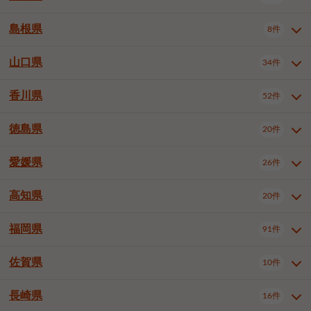
岡山市南区
倉敷市
津山市
6件
19件
7件
下伊那郡喬木村
木曽郡木曽町
1件
5件
広島市南区
広島市西区
10件
4件
島根県
8件
鳥取県全域
鳥取市
米子市
11件
2件
5件
笠岡市
総社市
瀬戸内市
1件
1件
1件
東筑摩郡麻績村
東筑摩郡山形村
1件
4件
広島市安佐南区
呉市
三原市
6件
2件
4件
倉吉市
西伯郡日吉津村
1件
3件
山口県
34件
島根県全域
松江市
出雲市
埴科郡坂城町
8件
5件
3件
1件
尾道市
福山市
東広島市
1件
12件
4件
香川県
廿日市市
安芸郡府中町
52件
1件
2件
山口県全域
下関市
宇部市
34件
7件
2件
安芸郡海田町
1件
山口市
防府市
下松市
9件
1件
6件
徳島県
20件
香川県全域
高松市
丸亀市
52件
41件
6件
岩国市
柳井市
周南市
4件
1件
1件
観音寺市
さぬき市
三豊市
1件
1件
1件
愛媛県
26件
徳島県全域
徳島市
阿南市
20件
13件
4件
山陽小野田市
3件
綾歌郡綾川町
2件
海部郡美波町
板野郡藍住町
1件
2件
高知県
20件
愛媛県全域
松山市
今治市
26件
13件
3件
宇和島市
新居浜市
西条市
1件
4件
1件
福岡県
91件
高知県全域
高知市
土佐市
20件
19件
1件
大洲市
四国中央市
東温市
1件
2件
1件
佐賀県
10件
福岡県全域
北九州市若松区
91件
2件
北九州市小倉北区
北九州市小倉南区
3件
3件
長崎県
16件
佐賀県全域
佐賀市
唐津市
10件
9件
1件