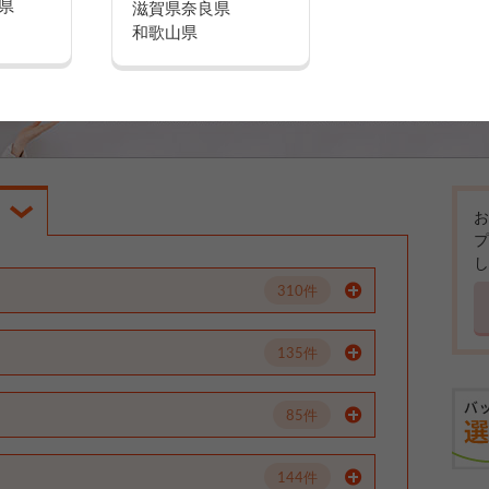
県
滋賀県
奈良県
和歌山県
お
プ
し
310件
135件
85件
144件