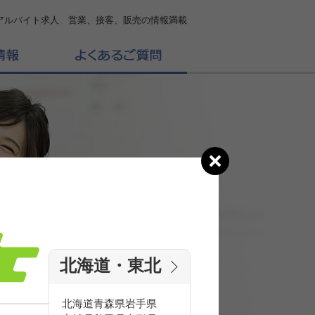
アルバイト求人 営業、接客、販売の情報満載
北海道・東北
の
求人を探す
北海道
青森県
岩手県