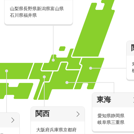
山梨県
長野県
新潟県
富山県
派遣・アルバイトのおすすめ求人特
石川県
福井県
家電量販店の派遣・バイト求人
東海
タッ
家電量販店で働くメリットをご紹介！
官
関西
愛知県
静岡県
岐阜県
三重県
大阪府
兵庫県
京都府