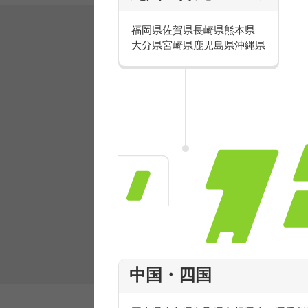
福岡県
佐賀県
長崎県
熊本県
大分県
宮崎県
鹿児島県
沖縄県
有名ブランドで楽しく働こう
人気を誇るブランドで 販売&店舗運営ス
フ積極採用中！
中国・四国