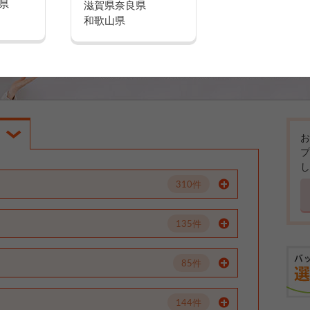
県
滋賀県
奈良県
和歌山県
お
プ
し
310件
135件
85件
144件