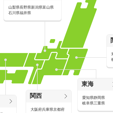
山梨県
長野県
新潟県
富山県
派遣・アルバイトのおすすめ求人特
石川県
福井県
家電量販店の派遣・バイト求人
東海
タッ
家電量販店で働くメリットをご紹介！
官
関西
愛知県
静岡県
岐阜県
三重県
大阪府
兵庫県
京都府