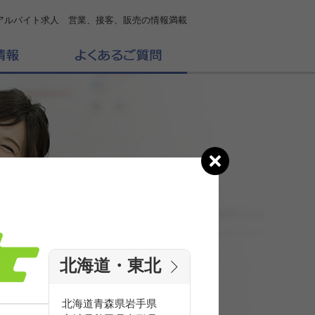
アルバイト求人 営業、接客、販売の情報満載
北海道・東北
の
求人を探す
北海道
青森県
岩手県