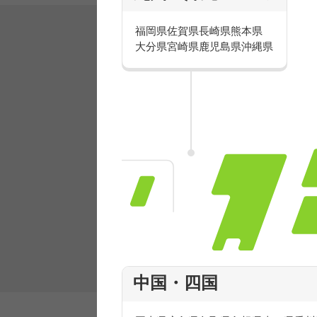
福岡県
佐賀県
長崎県
熊本県
大分県
宮崎県
鹿児島県
沖縄県
有名ブランドで楽しく働こう
人気を誇るブランドで 販売&店舗運営ス
フ積極採用中！
中国・四国