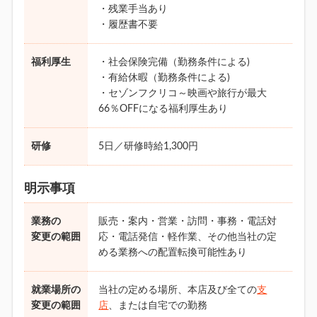
・残業手当あり
・履歴書不要
福利厚生
・社会保険完備（勤務条件による)
・有給休暇（勤務条件による)
・セゾンフクリコ～映画や旅行が最大
66％OFFになる福利厚生あり
研修
5日／研修時給1,300円
明示事項
業務の
販売・案内・営業・訪問・事務・電話対
変更の範囲
応・電話発信・軽作業、その他当社の定
める業務への配置転換可能性あり
就業場所の
当社の定める場所、本店及び全ての
支
変更の範囲
店
、または自宅での勤務