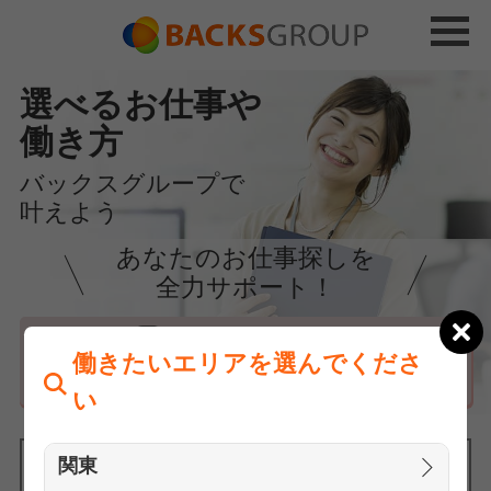
選べるお仕事や
働き方
バックスグループで
叶えよう
あなたのお仕事探しを
全力サポート！
はじめての方へ
働きたいエリアを選んでくださ
まずは相談
い
関東
働きたいエリアを選んでください