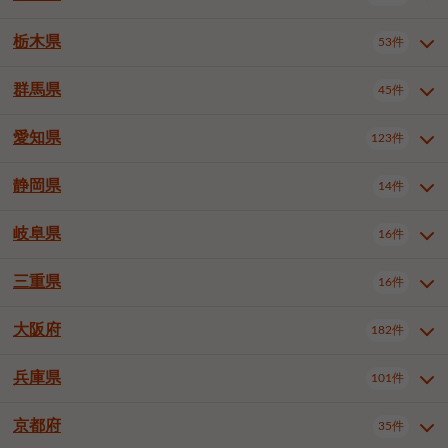
横浜市戸塚区
横浜市港南区
2件
6件
さいたま市浦和区
さいたま市緑区
3件
1件
中野区
杉並区
豊島区
2件
13件
61件
千葉市花見川区
千葉市稲毛区
4件
3件
栃木県
横浜市旭区
横浜市泉区
53件
4件
2件
茨城県全域
水戸市
日立市
108件
25件
6件
川越市
熊谷市
川口市
6件
1件
6件
北区
荒川区
板橋区
3件
1件
3件
千葉市若葉区
千葉市緑区
2件
2件
横浜市青葉区
横浜市都筑区
4件
7件
土浦市
古河市
石岡市
5件
3件
4件
群馬県
所沢市
飯能市
本庄市
45件
5件
1件
2件
栃木県全域
宇都宮市
足利市
53件
27件
2件
練馬区
足立区
葛飾区
5件
11件
5件
千葉市美浜区
市川市
船橋市
9件
9件
8件
川崎市川崎区
川崎市幸区
8件
8件
龍ケ崎市
常陸太田市
北茨城市
1件
2件
1件
東松山市
春日部市
狭山市
3件
7件
2件
佐野市
日光市
小山市
6件
1件
5件
江戸川区
八王子市
立川市
4件
8件
16件
愛知県
木更津市
松戸市
野田市
123件
7件
8件
4件
群馬県全域
前橋市
高崎市
45件
7件
16件
川崎市中原区
川崎市高津区
1件
1件
笠間市
取手市
牛久市
1件
2件
6件
羽生市
鴻巣市
深谷市
3件
2件
1件
真岡市
大田原市
那須塩原市
1件
3件
3件
武蔵野市
三鷹市
青梅市
7件
1件
1件
茂原市
成田市
佐倉市
5件
5件
1件
桐生市
伊勢崎市
太田市
1件
6件
7件
川崎市宮前区
川崎市麻生区
1件
1件
静岡県
つくば市
ひたちなか市
14件
17件
10件
愛知県全域
名古屋市千種区
123件
1件
上尾市
越谷市
蕨市
2件
5件
1件
さくら市
下野市
1件
1件
府中市（東京都）
昭島市
2件
2件
旭市
習志野市
柏市
1件
5件
15件
館林市
みどり市
1件
4件
相模原市緑区
相模原市南区
2件
2件
鹿嶋市
守谷市
那珂市
1件
4件
2件
名古屋市東区
名古屋市西区
1件
7件
戸田市
入間市
朝霞市
2件
3件
1件
岐阜県
河内郡上三川町
下都賀郡壬生町
16件
2件
1件
静岡県全域
静岡市葵区
調布市
14件
町田市
国分寺市
3件
4件
9件
2件
市原市
流山市
八千代市
7件
6件
1件
北群馬郡吉岡町
邑楽郡千代田町
2件
1件
横須賀市
平塚市
鎌倉市
3件
13件
3件
稲敷市
神栖市
鉾田市
1件
10件
2件
名古屋市中村区
名古屋市中区
22件
3件
志木市
久喜市
富士見市
1件
3件
2件
静岡市駿河区
富士市
藤枝市
清瀬市
3件
東久留米市
1件
多摩市
1件
2件
1件
1件
鴨川市
鎌ケ谷市
君津市
2件
1件
1件
三重県
16件
岐阜県全域
岐阜市
大垣市
藤沢市
16件
茅ヶ崎市
4件
秦野市
4件
13件
2件
1件
つくばみらい市
小美玉市
3件
1件
名古屋市昭和区
名古屋市瑞穂区
1件
1件
三郷市
蓮田市
坂戸市
3件
1件
2件
駿東郡清水町
浜松市中央区
稲城市
1件
5件
2件
浦安市
四街道市
印西市
3件
1件
9件
高山市
多治見市
羽島市
厚木市
1件
大和市
1件
伊勢原市
1件
2件
2件
2件
稲敷郡阿見町
1件
大阪府
名古屋市中川区
名古屋市港区
182件
1件
4件
三重県全域
津市
四日市市
幸手市
16件
児玉郡上里町
3件
2件
1件
1件
白井市
富里市
山武市
2件
2件
2件
土岐市
各務原市
可児市
海老名市
1件
座間市
1件
1件
1件
2件
名古屋市南区
名古屋市守山区
2件
1件
桑名市
鈴鹿市
員弁郡東員町
2件
6件
1件
兵庫県
101件
大阪府全域
大阪市西区
いすみ市
182件
長生郡長生村
2件
1件
1件
本巣市
本巣郡北方町
1件
1件
名古屋市緑区
名古屋市名東区
5件
1件
多気郡明和町
2件
大阪市港区
大阪市天王寺区
1件
1件
京都府
35件
兵庫県全域
神戸市東灘区
101件
4件
名古屋市天白区
豊橋市
岡崎市
1件
6件
16件