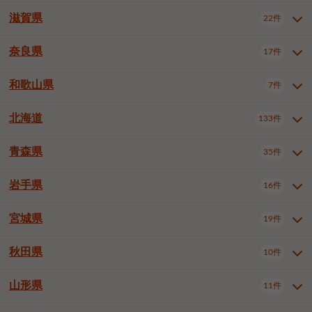
大阪市浪速区
大阪市東淀川区
4件
1件
神戸市兵庫区
神戸市長田区
2件
1件
一宮市
半田市
春日井市
3件
2件
3件
滋賀県
22件
京都府全域
京都市北区
35件
1件
大阪市生野区
大阪市阿倍野区
1件
2件
神戸市須磨区
神戸市垂水区
1件
11件
豊川市
津島市
豊田市
3件
1件
8件
京都市左京区
京都市中京区
2件
2件
奈良県
大阪市住吉区
大阪市西成区
17件
1件
1件
滋賀県全域
大津市
彦根市
22件
3件
1件
神戸市北区
神戸市中央区
4件
14件
安城市
西尾市
小牧市
5件
2件
1件
京都市下京区
京都市南区
10件
6件
大阪市鶴見区
大阪市住之江区
1件
1件
長浜市
近江八幡市
草津市
1件
2件
3件
和歌山県
神戸市西区
姫路市
尼崎市
7件
4件
7件
6件
奈良県全域
奈良市
大和高田市
稲沢市
17件
大府市
4件
知立市
1件
1件
1件
1件
京都市右京区
京都市伏見区
1件
2件
大阪市平野区
大阪市北区
2件
58件
守山市
甲賀市
湖南市
4件
2件
1件
明石市
西宮市
洲本市
6件
8件
1件
大和郡山市
橿原市
桜井市
高浜市
1件
日進市
4件
長久手市
2件
1件
2件
2件
北海道
京都市山科区
京都市西京区
133件
1件
1件
和歌山県全域
和歌山市
橋本市
7件
2件
1件
大阪市中央区
堺市堺区
13件
2件
東近江市
蒲生郡竜王町
4件
1件
芦屋市
伊丹市
豊岡市
1件
3件
1件
御所市
生駒市
香芝市
愛知郡東郷町
1件
丹羽郡扶桑町
1件
1件
6件
2件
福知山市
舞鶴市
綾部市
1件
1件
1件
御坊市
田辺市
岩出市
1件
1件
2件
堺市中区
堺市東区
堺市西区
1件
1件
2件
青森県
35件
北海道全域
札幌市中央区
133件
27件
加古川市
西脇市
宝塚市
11件
1件
2件
生駒郡斑鳩町
北葛城郡上牧町
知多郡東浦町
1件
額田郡幸田町
1件
4件
2件
宇治市
亀岡市
長岡京市
1件
2件
1件
堺市南区
堺市北区
堺市美原区
1件
2件
1件
札幌市北区
札幌市東区
19件
4件
三木市
川西市
三田市
2件
1件
1件
岩手県
16件
青森県全域
青森市
弘前市
35件
14件
7件
八幡市
2件
岸和田市
豊中市
吹田市
4件
6件
1件
札幌市白石区
札幌市豊平区
4件
8件
加西市
丹波篠山市
丹波市
1件
1件
1件
八戸市
三沢市
むつ市
9件
3件
2件
宮城県
19件
岩手県全域
盛岡市
花巻市
泉大津市
16件
高槻市
8件
守口市
1件
1件
5件
1件
札幌市西区
札幌市厚別区
17件
4件
宍粟市
加東市
たつの市
1件
2件
1件
北上市
一関市
奥州市
枚方市
2件
茨木市
1件
八尾市
4件
7件
4件
5件
秋田県
札幌市手稲区
札幌市清田区
10件
2件
5件
宮城県全域
仙台市青葉区
神崎郡福崎町
19件
揖保郡太子町
6件
1件
1件
泉佐野市
富田林市
寝屋川市
3件
2件
4件
函館市
小樽市
旭川市
4件
1件
10件
仙台市宮城野区
仙台市太白区
3件
1件
山形県
11件
秋田県全域
秋田市
大館市
10件
6件
2件
河内長野市
松原市
大東市
1件
1件
1件
釧路市
帯広市
北見市
2件
2件
4件
仙台市泉区
名取市
多賀城市
3件
1件
1件