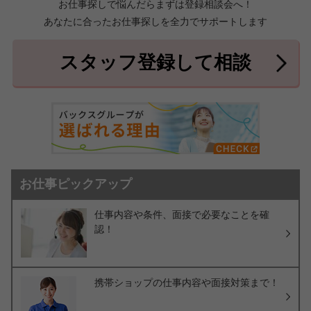
お仕事探しで悩んだらまずは登録相談会へ！
あなたに合ったお仕事探しを全力でサポートします
中頭郡北中城村
中頭郡中城村
7件
2件
中頭郡西原町
島尻郡与那原町
2件
1件
スタッフ登録して相談
島尻郡南風原町
3件
お仕事ピックアップ
仕事内容や条件、面接で必要なことを確
認！
携帯ショップの仕事内容や面接対策まで！