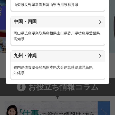
山梨県
長野県
新潟県
富山県
石川県
福井県
中国・四国
岡山県
広島県
鳥取県
島根県
山口県
香川県
徳島県
愛媛県
高知県
九州・沖縄
家電量販店の派遣・バイト求人
家電量販店で働くメリットをご紹介！
福岡県
佐賀県
長崎県
熊本県
大分県
宮崎県
鹿児島県
沖縄県
お役立ち情報コラム