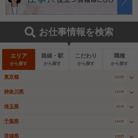
お仕事情報を検索
エリア
路線・駅
こだわり
職種
から探す
から探す
から探す
から探す
東京都
310件
神奈川県
135件
東京都全域
千代田区
310件
22件
中央区
港区
新宿区
11件
8件
27件
埼玉県
85件
神奈川県全域
横浜市西区
135件
29件
文京区
台東区
墨田区
3件
7件
9件
横浜市中区
横浜市磯子区
6件
1件
千葉県
144件
埼玉県全域
さいたま市北区
85件
2件
江東区
品川区
目黒区
6件
11件
5件
横浜市金沢区
横浜市港北区
2件
4件
さいたま市大宮区
さいたま市見沼区
10件
2件
茨城県
大田区
世田谷区
渋谷区
108件
4件
9件
22件
千葉県全域
千葉市中央区
144件
17件