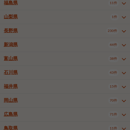
大仙市
2件
福島県
11件
和泉市
箕面市
柏原市
12件
5件
1件
山形県全域
山形市
米沢市
11件
5件
1件
岩見沢市
網走市
苫小牧市
3件
1件
3件
柴田郡大河原町
宮城郡利府町
1件
1件
羽曳野市
門真市
摂津市
2件
3件
1件
鶴岡市
新庄市
上山市
1件
1件
2件
江別市
紋別市
千歳市
3件
1件
2件
山梨県
富谷市
1件
2件
福島県全域
福島市
会津若松市
11件
3件
1件
高石市
藤井寺市
東大阪市
1件
1件
7件
天童市
1件
恵庭市
北広島市
紋別郡遠軽町
3件
1件
1件
郡山市
いわき市
5件
2件
長野県
230件
山梨県全域
中巨摩郡昭和町
1件
1件
泉南市
四條畷市
大阪狭山市
1件
2件
1件
釧路郡釧路町
厚岸郡厚岸町
1件
1件
新潟県
44件
長野県全域
長野市
松本市
230件
63件
40件
上田市
岡谷市
飯田市
19件
3件
20件
富山県
38件
新潟県全域
新潟市東区
44件
2件
諏訪市
須坂市
小諸市
5件
13件
4件
新潟市中央区
新潟市江南区
11件
3件
石川県
43件
富山県全域
富山市
高岡市
38件
27件
5件
伊那市
駒ヶ根市
中野市
6件
6件
2件
新潟市西区
長岡市
柏崎市
4件
11件
1件
砺波市
小矢部市
射水市
1件
2件
3件
福井県
大町市
飯山市
茅野市
15件
1件
5件
2件
石川県全域
金沢市
小松市
43件
22件
4件
新発田市
小千谷市
見附市
3件
1件
1件
塩尻市
佐久市
千曲市
2件
12件
4件
白山市
野々市市
4件
13件
岡山県
燕市
上越市
佐渡市
70件
3件
3件
1件
福井県全域
福井市
越前市
15件
12件
3件
安曇野市
北佐久郡軽井沢町
2件
4件
広島県
71件
岡山県全域
岡山市北区
70件
27件
諏訪郡下諏訪町
諏訪郡富士見町
1件
1件
岡山市中区
岡山市東区
6件
2件
上伊那郡箕輪町
上伊那郡宮田村
2件
1件
鳥取県
11件
広島県全域
広島市中区
71件
24件