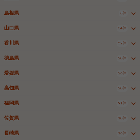
岡山市南区
倉敷市
津山市
6件
19件
7件
下伊那郡喬木村
木曽郡木曽町
1件
5件
広島市南区
広島市西区
10件
4件
島根県
8件
鳥取県全域
鳥取市
米子市
11件
2件
5件
笠岡市
総社市
瀬戸内市
1件
1件
1件
東筑摩郡麻績村
東筑摩郡山形村
1件
4件
広島市安佐南区
呉市
三原市
6件
2件
4件
倉吉市
西伯郡日吉津村
1件
3件
山口県
34件
島根県全域
松江市
出雲市
埴科郡坂城町
8件
5件
3件
1件
尾道市
福山市
東広島市
1件
12件
4件
香川県
廿日市市
安芸郡府中町
52件
1件
2件
山口県全域
下関市
宇部市
34件
7件
2件
安芸郡海田町
1件
山口市
防府市
下松市
9件
1件
6件
徳島県
20件
香川県全域
高松市
丸亀市
52件
41件
6件
岩国市
柳井市
周南市
4件
1件
1件
観音寺市
さぬき市
三豊市
1件
1件
1件
愛媛県
26件
徳島県全域
徳島市
阿南市
20件
13件
4件
山陽小野田市
3件
綾歌郡綾川町
2件
海部郡美波町
板野郡藍住町
1件
2件
高知県
20件
愛媛県全域
松山市
今治市
26件
13件
3件
宇和島市
新居浜市
西条市
1件
4件
1件
福岡県
91件
高知県全域
高知市
土佐市
20件
19件
1件
大洲市
四国中央市
東温市
1件
2件
1件
佐賀県
10件
福岡県全域
北九州市若松区
91件
2件
北九州市小倉北区
北九州市小倉南区
3件
3件
長崎県
16件
佐賀県全域
佐賀市
唐津市
10件
9件
1件