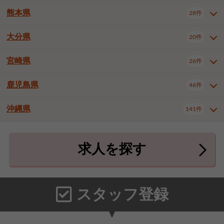
北九州市八幡東区
北九州市八幡西区
3件
3件
熊本県
28件
長崎県全域
長崎市
佐世保市
16件
4件
6件
福岡市東区
福岡市博多区
4件
17件
島原市
諫早市
大村市
1件
2件
1件
大分県
福岡市中央区
福岡市西区
20件
9件
3件
熊本県全域
熊本市中央区
28件
7件
西彼杵郡時津町
2件
福岡市城南区
福岡市早良区
1件
2件
熊本市西区
熊本市南区
1件
2件
宮崎県
26件
大分県全域
大分市
別府市
20件
16件
1件
大牟田市
久留米市
直方市
2件
6件
1件
熊本市北区
八代市
人吉市
1件
1件
2件
中津市
3件
鹿児島県
46件
宮崎県全域
宮崎市
都城市
26件
14件
9件
飯塚市
田川市
八女市
1件
3件
1件
荒尾市
山鹿市
菊池市
2件
1件
1件
延岡市
日南市
日向市
1件
1件
1件
行橋市
中間市
小郡市
2件
1件
3件
沖縄県
宇土市
宇城市
天草市
141件
1件
1件
1件
鹿児島県全域
鹿児島市
46件
25件
筑紫野市
春日市
大野城市
3件
4件
1件
合志市
菊池郡菊陽町
1件
4件
鹿屋市
阿久根市
出水市
6件
1件
3件
沖縄県全域
那覇市
宜野湾市
141件
32件
7件
宗像市
太宰府市
福津市
1件
1件
1件
上益城郡御船町
2件
求人を探す
薩摩川内市
日置市
曽於市
4件
1件
1件
石垣市
浦添市
名護市
2件
24件
6件
糟屋郡志免町
糟屋郡新宮町
4件
2件
霧島市
南さつま市
姶良市
3件
1件
1件
糸満市
沖縄市
豊見城市
3件
8件
9件
糟屋郡久山町
那珂川市
3件
1件
うるま市
宮古島市
南城市
18件
2件
3件
スタッフ登録
国頭郡本部町
国頭郡金武町
1件
2件
中頭郡読谷村
中頭郡北谷町
3件
6件