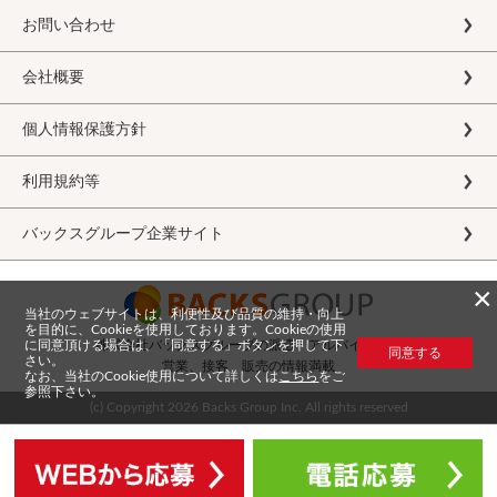
お問い合わせ
会社概要
個人情報保護方針
利用規約等
バックスグループ企業サイト
×
当社のウェブサイトは、利便性及び品質の維持・向上
を目的に、Cookieを使用しております。Cookieの使用
に同意頂ける場合は、「同意する」ボタンを押して下
株式会社バックスグループの派遣・アルバイト求人
同意する
さい。
営業、接客、販売の情報満載
なお、当社のCookie使用について詳しくは
こちら
をご
参照下さい。
(c) Copyright
2026 Backs Group Inc. All rights reserved