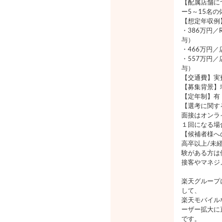
【配属店舗に
ー5～15名
【想定年収例
・386万円／
与）
・466万円
・557万円／
与）
【交通費】実費
【募集背景】
【定年制】有
【選考に関す
面接はオンラ
１回になる場
【候補者様へ
高卒以上/未
験がある方は
接客やマネジ
楽天グループ
して、
楽天モバイル
ーザー拡大に
です。