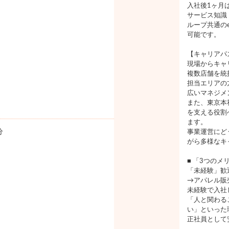
入社後1ヶ月
サービス知識
ループ共通の
可能です。
【キャリアパ
現場からキャ
複数店舗を統
担当エリアの
広いマネジメ
また、東京本
を支える役割
ます。
分
事業運営にど
がら多様なキ
■ 「3つのメ
「未経験」歓
→アパレル販
未経験で入社
「人と関わる
い」といった
正社員として