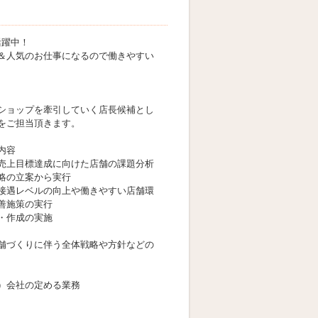
活躍中！
＆人気のお仕事になるので働きやすい
ショップを牽引していく店長候補とし
をご担当頂きます。
内容
売上目標達成に向けた店舗の課題分析
略の立案から実行
接遇レベルの向上や働きやすい店舗環
善施策の実行
・作成の実施
舗づくりに伴う全体戦略や方針などの
）会社の定める業務