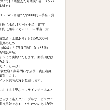
ついて】1店舗あたり店長1名、メンバ
の体制です。
】
R CREW（月給27万9000円＋手当・賞
／店長（月給31万円＋手当・賞与）
店長（月給36万9000円＋手当・賞
支給（上限あり）月額50,000円
増員のため
（60歳）/【再雇用制】有（65歳）
る特記事項】
インにて実施いたします。面接回数は
合あり。
のメッセージ】
経験歓迎！業界問わず店長・責任者経
優遇します。
メント志向の方を歓迎します。
における主要なオフラインチャネルと
ならびに楽天グループ各サービスのユ
直接貢献できる、やりがいのある業務