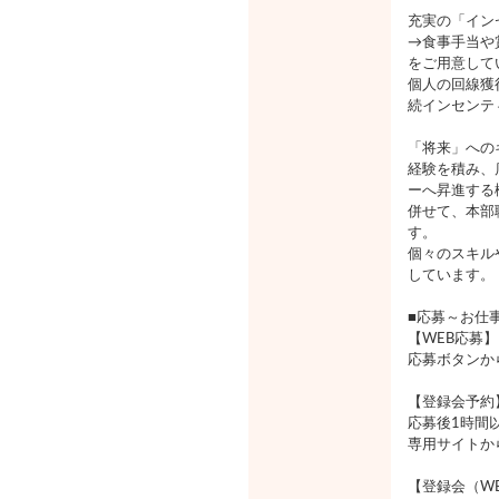
充実の「イン
→食事手当や
をご用意して
個人の回線獲
続インセンテ
「将来」への
経験を積み、
ーへ昇進する
併せて、本部
す。
個々のスキル
しています。
■応募～お仕
【WEB応募】
応募ボタンか
【登録会予約
応募後1時間
専用サイトか
【登録会（W