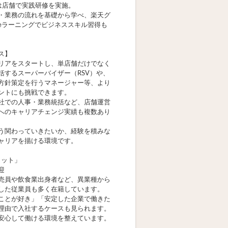
は店舗で実践研修を実施。
・業務の流れを基礎から学べ、楽天グ
eラーニングでビジネススキル習得も
ス】
リアをスタートし、単店舗だけでなく
括するスーパーバイザー（RSV）や、
方針策定を行うマネージャー等、より
ントにも挑戦できます。
社での人事・業務統括など、店舗運営
へのキャリアチェンジ実績も複数あり
う関わっていきたいか、経験を積みな
ャリアを描ける環境です。
リット」
迎
売員や飲食業出身者など、異業種から
した従業員も多く在籍しています。
ことが好き」「安定した企業で働きた
理由で入社するケースも見られます。
安心して働ける環境を整えています。