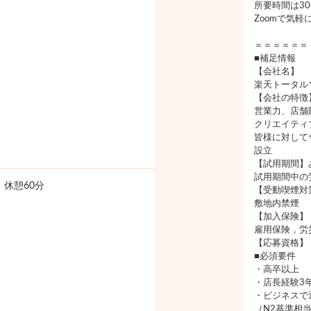
所要時間は3
Zoomで気
＝＝＝＝＝＝
■補足情報
【会社名】
楽天トータル
【会社の特徴
営業力、店舗
クリエイティ
皆様に対して
設立
【試用期間】
試用期間中の
0 休憩60分
【受動喫煙対
敷地内禁煙
【加入保険】
雇用保険，労
【応募資格】
■必須要件
・高卒以上
・店長経験3
・ビジネスで
（N2基準相