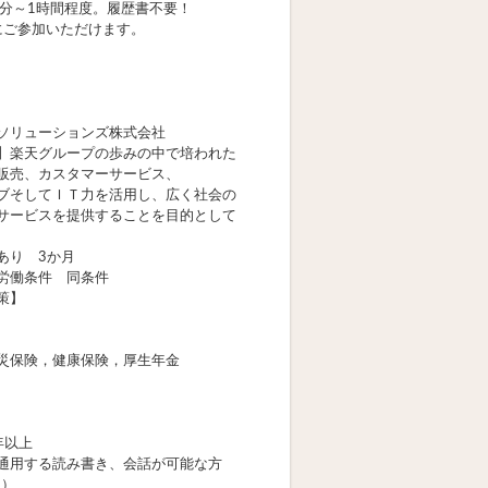
0分～1時間程度。履歴書不要！
軽にご参加いただけます。
ソリューションズ株式会社
】楽天グループの歩みの中で培われた
販売、カスタマーサービス、
ブそしてＩＴ力を活用し、広く社会の
サービスを提供することを目的として
あり 3か月
労働条件 同条件
策】
災保険，健康保険，厚生年金
年以上
通用する読み書き、会話が可能な方
当）