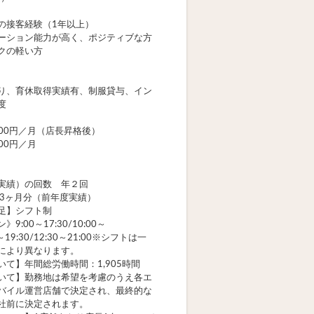
の接客経験（1年以上）
ーション能力が高く、ポジティブな方
クの軽い方
り、育休取得実績有、制服貸与、イン
度
000円／月（店長昇格後）
000円／月
実績）の回数 年２回
 3ヶ月分（前年度実績）
足】シフト制
9:00～17:30/10:00～
00～19:30/12:30～21:00※シフトは一
により異なります。
いて】年間総労働時間：1,905時間
いて】勤務地は希望を考慮のうえ各エ
バイル運営店舗で決定され、最終的な
社前に決定されます。