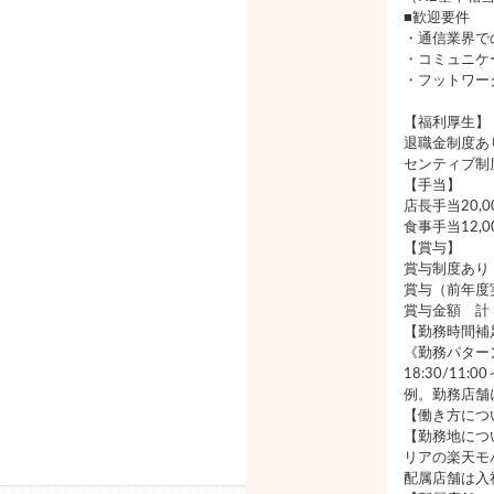
■歓迎要件
・通信業界で
・コミュニケ
・フットワー
【福利厚生】
退職金制度あ
センティブ制
【手当】
店長手当20,
食事手当12,
【賞与】
賞与制度あり
賞与（前年度
賞与金額 計
【勤務時間補
《勤務パターン》
18:30/11:
例。勤務店舗
【働き方につ
【勤務地につ
リアの楽天モ
配属店舗は入