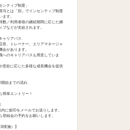
センティブ制度」
賞与とは「別」でインセンティブ制度
います。
得数／利用者様の継続期間に応じた継
ィブなどが支給されます。
キャリアパス
店長、トレーナー、エリアマネージャ
機会があります。
職へのキャリアパスも用意していま
や意欲に応じた多様な成長機会を提供
事開始までの流れ
ら簡単エントリー！
】
以内に仮IDをメールでお送りします。
ら登録会の予約をお願いします。
EB実施）】