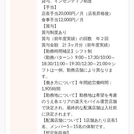
貸与、インセンティブ制度
【手当】
店長手当20,000円／月（店長昇格後）
食事手当12,000円／月
【賞与】
賞与制度あり
賞与（前年度実績）の回数 年２回
賞与金額 計 3ヶ月分（前年度実績）
【勤務時間補足】シフト制
《勤務パターン》9:00～17:30/10:00～
18:30/11:00～19:30/12:30～21:00※シ
フトは一例。勤務店舗により異なりま
す。
【働き方について】年間総労働時間：
1,905時間
【勤務地について】勤務地は希望を考慮
のうえ各エリアの楽天モバイル運営店舗
で決定され、最終的な配属店舗は入社前
に決定されます。
【配属店舗について】1店舗あたり店長1
名、メンバー5～15名の体制です。
【想定年収例】