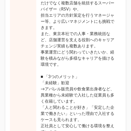
だけでなく複数店舗を統括するスーパー
バイザー（RSV）や、
担当エリアの方針策定を行うマネージャ
ー等、より広いマネジメントにも挑戦で
きます。
また、東京本社での人事・業務統括な
ど、店舗運営を支える役割へのキャリア
チェンジ実績も複数あります。
事業運営にどう関わっていきたいか、経
験を積みながら多様なキャリアを描ける
環境です。
■ 「3つのメリット」
「未経験」歓迎
→アパレル販売員や飲食業出身者など、
異業種から未経験で入社した従業員も多
く在籍しています。
「人と関わることが好き」「安定した企
業で働きたい」といった理由で入社する
ケースも見られます。
正社員として安心して働ける環境を整え