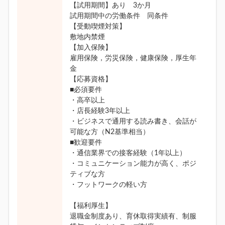
【試用期間】あり 3か月
試用期間中の労働条件 同条件
【受動喫煙対策】
敷地内禁煙
【加入保険】
雇用保険，労災保険，健康保険，厚生年
金
【応募資格】
■必須要件
・高卒以上
・店長経験3年以上
・ビジネスで通用する読み書き、会話が
可能な方（N2基準相当）
■歓迎要件
・通信業界での接客経験（1年以上）
・コミュニケーション能力が高く、ポジ
ティブな方
・フットワークの軽い方
【福利厚生】
退職金制度あり、育休取得実績有、制服