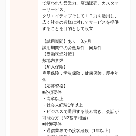
で培われた営業力、店舗販売、カスタマ
ーサービス、
クリエイティブそしてＩＴ力を活用し、
広く社会の皆様に対してサービスを提供
することを目的として設立
【試用期間】あり 3か月
試用期間中の労働条件 同条件
【受動喫煙対策】
敷地内禁煙
【加入保険】
雇用保険，労災保険，健康保険，厚生年
金
【応募資格】
■必須要件
・高卒以上
・社会人経験1年以上
・ビジネスで通用する読み書き、会話が
可能な方（N2基準相当）
■歓迎要件
・通信業界での接客経験（1年以上）