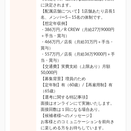
に決定されます。
【配属店舗について】1店舗あたり店長1
名、メンバー5～15名の体制です。
【想定年収例】
・386万円／R CREW（月給27万9000円
＋手当・賞与）
・466万円／店長（月給31万円＋手当・
賞与）
・557万円／店長（月給36万9000円＋手
当・賞与）
【交通費】実費支給（上限あり）月額
50,000円
【募集背景】増員のため
【定年制】有（60歳）/【再雇用制】有
（65歳）
【選考に関する特記事項】
面接はオンラインにて実施いたします。
面接回数は１回になる場合あり。
【候補者様へのメッセージ】
お客様とのコミュニケーションを前向き
に楽しめる方をお待ちしています。