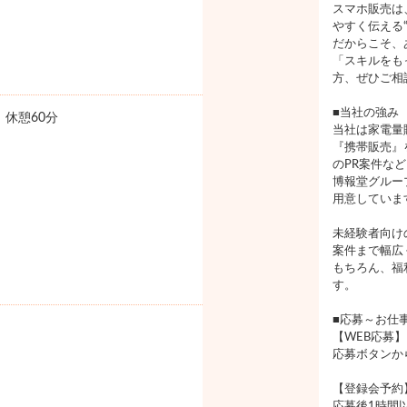
スマホ販売は
やすく伝える
だからこそ、
「スキルをも
方、ぜひご相
■当社の強み
0 休憩60分
当社は家電量
『携帯販売』
のPR案件な
博報堂グルー
用意していま
未経験者向け
案件まで幅広
もちろん、福
す。
■応募～お仕
【WEB応募】
応募ボタンか
【登録会予約
応募後1時間