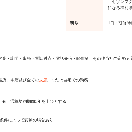
り
・セゾンフク
になる福利
研修
1日／研修時給
営業・訪問・事務・電話対応・電話発信・軽作業、その他当社の定める
場所、本店及び全ての
、または自宅での勤務
支店
：有 通算契約期間5年を上限とする
務条件によって変動の場合あり