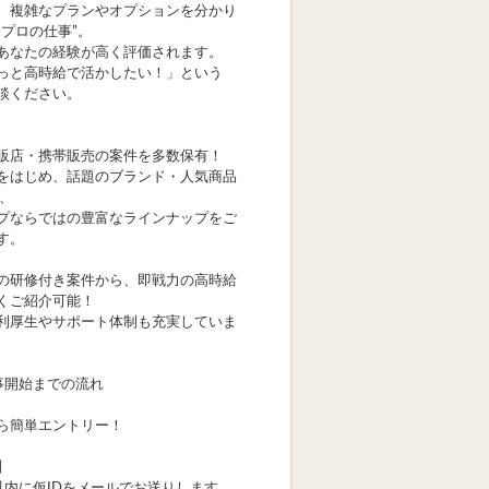
、複雑なプランやオプションを分かり
“プロの仕事”。
あなたの経験が高く評価されます。
っと高時給で活かしたい！」という
談ください。
販店・携帯販売の案件を多数保有！
をはじめ、話題のブランド・人気商品
ど、
プならではの豊富なラインナップをご
す。
の研修付き案件から、即戦力の高時給
くご紹介可能！
利厚生やサポート体制も充実していま
事開始までの流れ
ら簡単エントリー！
】
以内に仮IDをメールでお送りします。