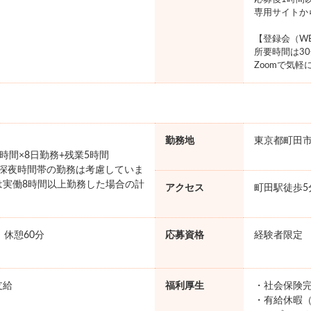
専用サイトか
【登録会（W
所要時間は3
Zoomで気
勤務地
東京都町田
×7時間×8日勤務+残業5時間
円 ※深夜時間帯の勤務は考慮していま
は実働8時間以上勤務した場合の計
アクセス
町田駅徒歩5
。
0 休憩60分
応募資格
経験者限定
支給
福利厚生
・社会保険完
・有給休暇（