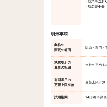
・残業手当あ
・履歴書不要
明示事項
業務の
販売・案内・
変更の範囲
就業場所の
当社の定める
変更の範囲
有期雇用の
更新上限有無
更新上限有無
試用期間
14日間 ※勤