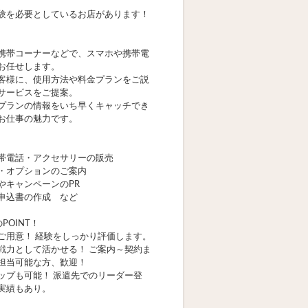
験を必要としているお店があります！
携帯コーナーなどで、スマホや携帯電
お任せします。
客様に、使用方法や料金プランをご説
サービスをご提案。
プランの情報をいち早くキャッチでき
お仕事の魅力です。
帯電話・アクセサリーの販売
・オプションのご案内
やキャンペーンのPR
申込書の作成 など
POINT！
ご用意！ 経験をしっかり評価します。
戦力として活かせる！ ご案内～契約ま
担当可能な方、歓迎！
ップも可能！ 派遣先でのリーダー登
実績もあり。