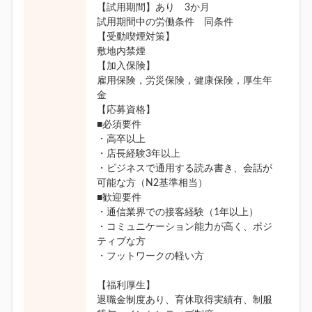
【試用期間】あり 3か月
試用期間中の労働条件 同条件
【受動喫煙対策】
敷地内禁煙
【加入保険】
雇用保険，労災保険，健康保険，厚生年
金
【応募資格】
■必須要件
・高卒以上
・店長経験3年以上
・ビジネスで通用する読み書き、会話が
可能な方（N2基準相当）
■歓迎要件
・通信業界での接客経験（1年以上）
・コミュニケーション能力が高く、ポジ
ティブな方
・フットワークの軽い方
【福利厚生】
退職金制度あり、育休取得実績有、制服