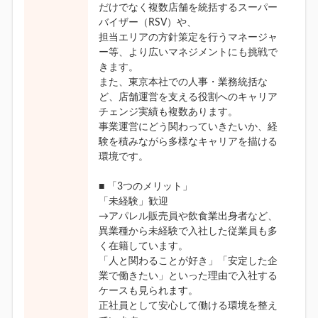
だけでなく複数店舗を統括するスーパー
バイザー（RSV）や、
担当エリアの方針策定を行うマネージャ
ー等、より広いマネジメントにも挑戦で
きます。
また、東京本社での人事・業務統括な
ど、店舗運営を支える役割へのキャリア
チェンジ実績も複数あります。
事業運営にどう関わっていきたいか、経
験を積みながら多様なキャリアを描ける
環境です。
■ 「3つのメリット」
「未経験」歓迎
→アパレル販売員や飲食業出身者など、
異業種から未経験で入社した従業員も多
く在籍しています。
「人と関わることが好き」「安定した企
業で働きたい」といった理由で入社する
ケースも見られます。
正社員として安心して働ける環境を整え