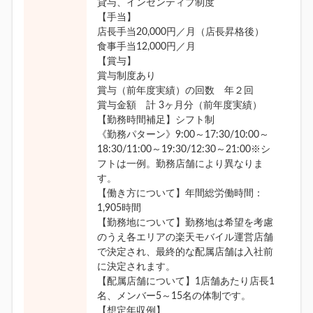
貸与、インセンティブ制度
【手当】
店長手当20,000円／月（店長昇格後）
食事手当12,000円／月
【賞与】
賞与制度あり
賞与（前年度実績）の回数 年２回
賞与金額 計 3ヶ月分（前年度実績）
【勤務時間補足】シフト制
《勤務パターン》9:00～17:30/10:00～
18:30/11:00～19:30/12:30～21:00※シ
フトは一例。勤務店舗により異なりま
す。
【働き方について】年間総労働時間：
1,905時間
【勤務地について】勤務地は希望を考慮
のうえ各エリアの楽天モバイル運営店舗
で決定され、最終的な配属店舗は入社前
に決定されます。
【配属店舗について】1店舗あたり店長1
名、メンバー5～15名の体制です。
【想定年収例】