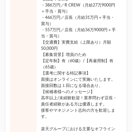
・386万円／R CREW（月給27万9000円
＋手当・賞与）
・466万円／店長（月給31万円＋手当・
賞与）
・557万円／店長（月給36万9000円＋手
当・賞与）
【交通費】実費支給（上限あり）月額
50,000円
【募集背景】増員のため
【定年制】有（60歳）/【再雇用制】有
（65歳）
【選考に関する特記事項】
面接はオンラインにて実施いたします。
面接回数は１回になる場合あり。
【候補者様へのメッセージ】
高卒以上/未経験歓迎！業界問わず店長・
責任者経験がある方は優遇します。
接客やマネジメント志向の方を歓迎しま
す。
楽天グループにおける主要なオフライン