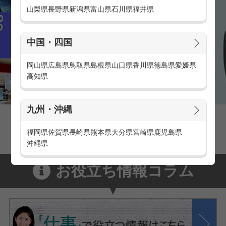
山梨県
長野県
新潟県
富山県
石川県
福井県
中国・四国
岡山県
広島県
鳥取県
島根県
山口県
香川県
徳島県
愛媛県
高知県
九州・沖縄
家電量販店の派遣・バイト求人
家電量販店で働くメリットをご紹介！
福岡県
佐賀県
長崎県
熊本県
大分県
宮崎県
鹿児島県
沖縄県
お役立ち情報コラム