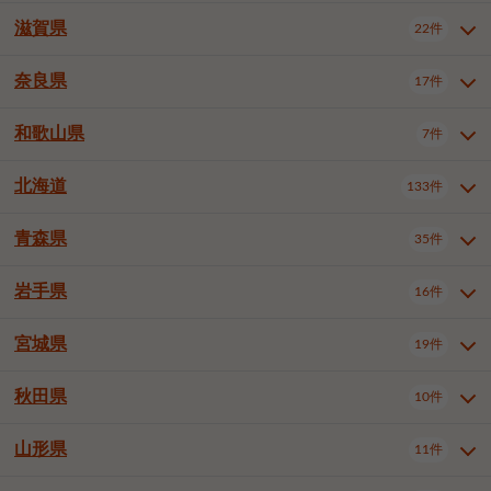
大阪市浪速区
大阪市東淀川区
4件
1件
神戸市兵庫区
神戸市長田区
2件
1件
一宮市
半田市
春日井市
3件
2件
3件
滋賀県
22件
京都府全域
京都市北区
35件
1件
大阪市生野区
大阪市阿倍野区
1件
2件
神戸市須磨区
神戸市垂水区
1件
11件
豊川市
津島市
豊田市
3件
1件
8件
京都市左京区
京都市中京区
2件
2件
奈良県
大阪市住吉区
大阪市西成区
17件
1件
1件
滋賀県全域
大津市
彦根市
22件
3件
1件
神戸市北区
神戸市中央区
4件
14件
安城市
西尾市
小牧市
5件
2件
1件
京都市下京区
京都市南区
10件
6件
大阪市鶴見区
大阪市住之江区
1件
1件
長浜市
近江八幡市
草津市
1件
2件
3件
和歌山県
神戸市西区
姫路市
尼崎市
7件
4件
7件
6件
奈良県全域
奈良市
大和高田市
稲沢市
17件
大府市
4件
知立市
1件
1件
1件
1件
京都市右京区
京都市伏見区
1件
2件
大阪市平野区
大阪市北区
2件
58件
守山市
甲賀市
湖南市
4件
2件
1件
明石市
西宮市
洲本市
6件
8件
1件
大和郡山市
橿原市
桜井市
高浜市
1件
日進市
4件
長久手市
2件
1件
2件
2件
北海道
京都市山科区
京都市西京区
133件
1件
1件
和歌山県全域
和歌山市
橋本市
7件
2件
1件
大阪市中央区
堺市堺区
13件
2件
東近江市
蒲生郡竜王町
4件
1件
芦屋市
伊丹市
豊岡市
1件
3件
1件
御所市
生駒市
香芝市
愛知郡東郷町
1件
丹羽郡扶桑町
1件
1件
6件
2件
福知山市
舞鶴市
綾部市
1件
1件
1件
御坊市
田辺市
岩出市
1件
1件
2件
堺市中区
堺市東区
堺市西区
1件
1件
2件
青森県
35件
北海道全域
札幌市中央区
133件
27件
加古川市
西脇市
宝塚市
11件
1件
2件
生駒郡斑鳩町
北葛城郡上牧町
知多郡東浦町
1件
額田郡幸田町
1件
4件
2件
宇治市
亀岡市
長岡京市
1件
2件
1件
堺市南区
堺市北区
堺市美原区
1件
2件
1件
札幌市北区
札幌市東区
19件
4件
三木市
川西市
三田市
2件
1件
1件
岩手県
16件
青森県全域
青森市
弘前市
35件
14件
7件
八幡市
2件
岸和田市
豊中市
吹田市
4件
6件
1件
札幌市白石区
札幌市豊平区
4件
8件
加西市
丹波篠山市
丹波市
1件
1件
1件
八戸市
三沢市
むつ市
9件
3件
2件
宮城県
19件
岩手県全域
盛岡市
花巻市
泉大津市
16件
高槻市
8件
守口市
1件
1件
5件
1件
札幌市西区
札幌市厚別区
17件
4件
宍粟市
加東市
たつの市
1件
2件
1件
北上市
一関市
奥州市
枚方市
2件
茨木市
1件
八尾市
4件
7件
4件
5件
秋田県
札幌市手稲区
札幌市清田区
10件
2件
5件
宮城県全域
仙台市青葉区
神崎郡福崎町
19件
揖保郡太子町
6件
1件
1件
泉佐野市
富田林市
寝屋川市
3件
2件
4件
函館市
小樽市
旭川市
4件
1件
10件
仙台市宮城野区
仙台市太白区
3件
1件
山形県
11件
秋田県全域
秋田市
大館市
10件
6件
2件
河内長野市
松原市
大東市
1件
1件
1件
釧路市
帯広市
北見市
2件
2件
4件
仙台市泉区
名取市
多賀城市
3件
1件
1件