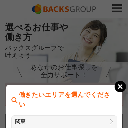
選べるお仕事や
働き方
バックスグループで
叶えよう
あなたのお仕事探しを
全力サポート！
はじめての方へ
働きたいエリアを選んでくださ
まずは相談
い
関東
働きたいエリアを選んでください