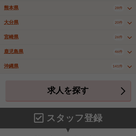
北九州市八幡東区
北九州市八幡西区
3件
3件
熊本県
28件
長崎県全域
長崎市
佐世保市
16件
4件
6件
福岡市東区
福岡市博多区
4件
17件
島原市
諫早市
大村市
1件
2件
1件
大分県
福岡市中央区
福岡市西区
20件
9件
3件
熊本県全域
熊本市中央区
28件
7件
西彼杵郡時津町
2件
福岡市城南区
福岡市早良区
1件
2件
熊本市西区
熊本市南区
1件
2件
宮崎県
26件
大分県全域
大分市
別府市
20件
16件
1件
大牟田市
久留米市
直方市
2件
6件
1件
熊本市北区
八代市
人吉市
1件
1件
2件
中津市
3件
鹿児島県
46件
宮崎県全域
宮崎市
都城市
26件
14件
9件
飯塚市
田川市
八女市
1件
3件
1件
荒尾市
山鹿市
菊池市
2件
1件
1件
延岡市
日南市
日向市
1件
1件
1件
行橋市
中間市
小郡市
2件
1件
3件
沖縄県
宇土市
宇城市
天草市
141件
1件
1件
1件
鹿児島県全域
鹿児島市
46件
25件
筑紫野市
春日市
大野城市
3件
4件
1件
合志市
菊池郡菊陽町
1件
4件
鹿屋市
阿久根市
出水市
6件
1件
3件
沖縄県全域
那覇市
宜野湾市
141件
32件
7件
宗像市
太宰府市
福津市
1件
1件
1件
上益城郡御船町
2件
求人を探す
薩摩川内市
日置市
曽於市
4件
1件
1件
石垣市
浦添市
名護市
2件
24件
6件
糟屋郡志免町
糟屋郡新宮町
4件
2件
霧島市
南さつま市
姶良市
3件
1件
1件
糸満市
沖縄市
豊見城市
3件
8件
9件
糟屋郡久山町
那珂川市
3件
1件
うるま市
宮古島市
南城市
18件
2件
3件
スタッフ登録
国頭郡本部町
国頭郡金武町
1件
2件
中頭郡読谷村
中頭郡北谷町
3件
6件