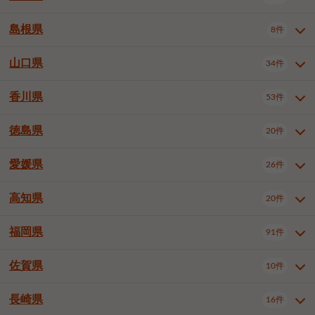
岡山市南区
倉敷市
津山市
6件
19件
7件
下伊那郡喬木村
木曽郡木曽町
1件
5件
広島市南区
広島市西区
10件
4件
島根県
8件
鳥取県全域
鳥取市
米子市
11件
2件
5件
笠岡市
総社市
瀬戸内市
1件
1件
1件
東筑摩郡麻績村
東筑摩郡山形村
1件
4件
広島市安佐南区
呉市
三原市
6件
2件
4件
倉吉市
西伯郡日吉津村
1件
3件
山口県
34件
島根県全域
松江市
出雲市
埴科郡坂城町
8件
5件
3件
1件
尾道市
福山市
東広島市
1件
12件
4件
香川県
廿日市市
安芸郡府中町
53件
1件
2件
山口県全域
下関市
宇部市
34件
7件
2件
安芸郡海田町
1件
山口市
防府市
下松市
9件
1件
6件
徳島県
20件
香川県全域
高松市
丸亀市
53件
42件
6件
岩国市
柳井市
周南市
4件
1件
1件
観音寺市
さぬき市
三豊市
1件
1件
1件
愛媛県
26件
徳島県全域
徳島市
阿南市
20件
13件
4件
山陽小野田市
3件
綾歌郡綾川町
2件
海部郡美波町
板野郡藍住町
1件
2件
高知県
20件
愛媛県全域
松山市
今治市
26件
13件
3件
宇和島市
新居浜市
西条市
1件
4件
1件
福岡県
91件
高知県全域
高知市
土佐市
20件
19件
1件
大洲市
四国中央市
東温市
1件
2件
1件
佐賀県
10件
福岡県全域
北九州市若松区
91件
2件
北九州市小倉北区
北九州市小倉南区
3件
3件
長崎県
16件
佐賀県全域
佐賀市
唐津市
10件
9件
1件