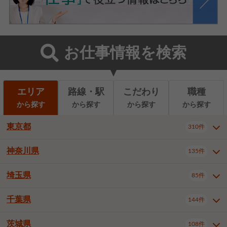
お仕事情報を検索
エリア
路線・駅
こだわり
職種
から探す
から探す
から探す
から探す
東京都
310件
神奈川県
135件
東京都全域
千代田区
310件
22件
中央区
港区
新宿区
11件
8件
27件
埼玉県
85件
神奈川県全域
横浜市西区
135件
29件
文京区
台東区
墨田区
3件
7件
9件
横浜市中区
横浜市磯子区
6件
1件
千葉県
144件
埼玉県全域
さいたま市北区
85件
2件
江東区
品川区
目黒区
6件
11件
5件
横浜市金沢区
横浜市港北区
2件
4件
さいたま市大宮区
さいたま市見沼区
10件
2件
茨城県
大田区
世田谷区
渋谷区
108件
4件
9件
22件
千葉県全域
千葉市中央区
144件
17件