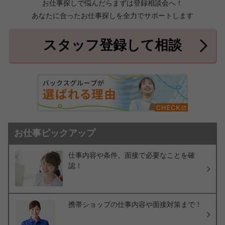
お仕事探しで悩んだらまずは登録相談会へ！
あなたに合ったお仕事探しを全力でサポートします
中頭郡北中城村
中頭郡中城村
7件
2件
中頭郡西原町
島尻郡与那原町
2件
1件
スタッフ登録して相談
島尻郡南風原町
3件
お仕事ピックアップ
仕事内容や条件、面接で必要なことを確
認！
携帯ショップの仕事内容や面接対策まで！