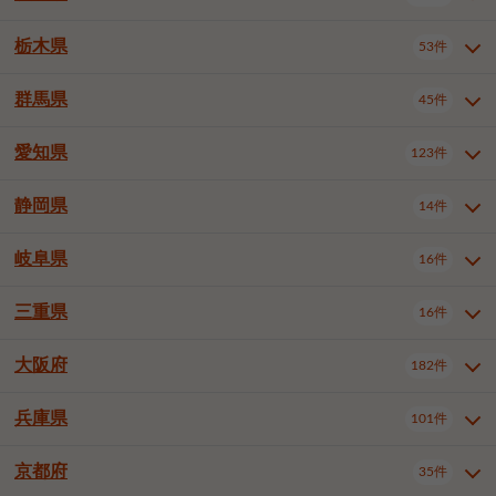
横浜市戸塚区
横浜市港南区
2件
6件
さいたま市浦和区
さいたま市緑区
3件
1件
中野区
杉並区
豊島区
2件
13件
61件
千葉市花見川区
千葉市稲毛区
4件
3件
栃木県
横浜市旭区
横浜市泉区
53件
4件
2件
茨城県全域
水戸市
日立市
108件
25件
6件
川越市
熊谷市
川口市
6件
1件
6件
北区
荒川区
板橋区
3件
1件
3件
千葉市若葉区
千葉市緑区
2件
2件
横浜市青葉区
横浜市都筑区
4件
7件
土浦市
古河市
石岡市
5件
3件
4件
群馬県
所沢市
飯能市
本庄市
45件
5件
1件
2件
栃木県全域
宇都宮市
足利市
53件
27件
2件
練馬区
足立区
葛飾区
5件
11件
5件
千葉市美浜区
市川市
船橋市
9件
9件
8件
川崎市川崎区
川崎市幸区
8件
8件
龍ケ崎市
常陸太田市
北茨城市
1件
2件
1件
東松山市
春日部市
狭山市
3件
7件
2件
佐野市
日光市
小山市
6件
1件
5件
江戸川区
八王子市
立川市
4件
8件
16件
愛知県
木更津市
松戸市
野田市
123件
7件
8件
4件
群馬県全域
前橋市
高崎市
45件
7件
16件
川崎市中原区
川崎市高津区
1件
1件
笠間市
取手市
牛久市
1件
2件
6件
羽生市
鴻巣市
深谷市
3件
2件
1件
真岡市
大田原市
那須塩原市
1件
3件
3件
武蔵野市
三鷹市
青梅市
7件
1件
1件
茂原市
成田市
佐倉市
5件
5件
1件
桐生市
伊勢崎市
太田市
1件
6件
7件
川崎市宮前区
川崎市麻生区
1件
1件
静岡県
つくば市
ひたちなか市
14件
17件
10件
愛知県全域
名古屋市千種区
123件
1件
上尾市
越谷市
蕨市
2件
5件
1件
さくら市
下野市
1件
1件
府中市（東京都）
昭島市
2件
2件
旭市
習志野市
柏市
1件
5件
15件
館林市
みどり市
1件
4件
相模原市緑区
相模原市南区
2件
2件
鹿嶋市
守谷市
那珂市
1件
4件
2件
名古屋市東区
名古屋市西区
1件
7件
戸田市
入間市
朝霞市
2件
3件
1件
岐阜県
河内郡上三川町
下都賀郡壬生町
16件
2件
1件
静岡県全域
静岡市葵区
調布市
14件
町田市
国分寺市
3件
4件
9件
2件
市原市
流山市
八千代市
7件
6件
1件
北群馬郡吉岡町
邑楽郡千代田町
2件
1件
横須賀市
平塚市
鎌倉市
3件
13件
3件
稲敷市
神栖市
鉾田市
1件
10件
2件
名古屋市中村区
名古屋市中区
22件
3件
志木市
久喜市
富士見市
1件
3件
2件
静岡市駿河区
富士市
藤枝市
清瀬市
3件
東久留米市
1件
多摩市
1件
2件
1件
1件
鴨川市
鎌ケ谷市
君津市
2件
1件
1件
三重県
16件
岐阜県全域
岐阜市
大垣市
藤沢市
16件
茅ヶ崎市
4件
秦野市
4件
13件
2件
1件
つくばみらい市
小美玉市
3件
1件
名古屋市昭和区
名古屋市瑞穂区
1件
1件
三郷市
蓮田市
坂戸市
3件
1件
2件
駿東郡清水町
浜松市中央区
稲城市
1件
5件
2件
浦安市
四街道市
印西市
3件
1件
9件
高山市
多治見市
羽島市
厚木市
1件
大和市
1件
伊勢原市
1件
2件
2件
2件
稲敷郡阿見町
1件
大阪府
名古屋市中川区
名古屋市港区
182件
1件
4件
三重県全域
津市
四日市市
幸手市
16件
児玉郡上里町
3件
2件
1件
1件
白井市
富里市
山武市
2件
2件
2件
土岐市
各務原市
可児市
海老名市
1件
座間市
1件
1件
1件
2件
名古屋市南区
名古屋市守山区
2件
1件
桑名市
鈴鹿市
員弁郡東員町
2件
6件
1件
兵庫県
101件
大阪府全域
大阪市西区
いすみ市
182件
長生郡長生村
2件
1件
1件
本巣市
本巣郡北方町
1件
1件
名古屋市緑区
名古屋市名東区
5件
1件
多気郡明和町
2件
大阪市港区
大阪市天王寺区
1件
1件
京都府
35件
兵庫県全域
神戸市東灘区
101件
4件
名古屋市天白区
豊橋市
岡崎市
1件
6件
16件