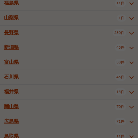
大仙市
2件
福島県
11件
和泉市
箕面市
柏原市
12件
5件
1件
山形県全域
山形市
米沢市
11件
5件
1件
岩見沢市
網走市
苫小牧市
3件
1件
3件
柴田郡大河原町
宮城郡利府町
1件
1件
羽曳野市
門真市
摂津市
2件
3件
1件
鶴岡市
新庄市
上山市
1件
1件
2件
江別市
紋別市
千歳市
3件
1件
2件
山梨県
富谷市
1件
2件
福島県全域
福島市
会津若松市
11件
3件
1件
高石市
藤井寺市
東大阪市
1件
1件
7件
天童市
1件
恵庭市
北広島市
紋別郡遠軽町
3件
1件
1件
郡山市
いわき市
5件
2件
長野県
230件
山梨県全域
中巨摩郡昭和町
1件
1件
泉南市
四條畷市
大阪狭山市
1件
2件
1件
釧路郡釧路町
厚岸郡厚岸町
1件
1件
新潟県
45件
長野県全域
長野市
松本市
230件
63件
40件
上田市
岡谷市
飯田市
19件
3件
20件
富山県
38件
新潟県全域
新潟市東区
45件
2件
諏訪市
須坂市
小諸市
5件
13件
4件
新潟市中央区
新潟市江南区
12件
3件
石川県
45件
富山県全域
富山市
高岡市
38件
27件
5件
伊那市
駒ヶ根市
中野市
6件
6件
2件
新潟市西区
長岡市
柏崎市
4件
11件
1件
砺波市
小矢部市
射水市
1件
2件
3件
福井県
大町市
飯山市
茅野市
15件
1件
5件
2件
石川県全域
金沢市
小松市
45件
22件
4件
新発田市
小千谷市
見附市
3件
1件
1件
塩尻市
佐久市
千曲市
2件
12件
4件
白山市
野々市市
6件
13件
岡山県
燕市
上越市
佐渡市
70件
3件
3件
1件
福井県全域
福井市
越前市
15件
12件
3件
安曇野市
北佐久郡軽井沢町
2件
4件
広島県
71件
岡山県全域
岡山市北区
70件
27件
諏訪郡下諏訪町
諏訪郡富士見町
1件
1件
岡山市中区
岡山市東区
6件
2件
上伊那郡箕輪町
上伊那郡宮田村
2件
1件
鳥取県
11件
広島県全域
広島市中区
71件
24件