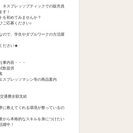
、ネスプレッソブティックでの販売員
ます！
トを初めてみませんか？
ひご応募ください♪
なので、学生やダブルワークの方活躍
ください★
仕事内容・・・
試飲提供
客
エスプレッソマシン等の商品案内
円+交通費全額支給
寧に教えてくれる環境が整っているの
者から本格的なスキルを身につけたい
活躍中！