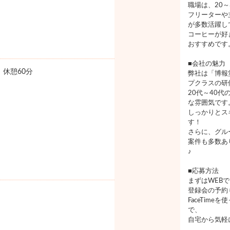
職場は、20
フリーターや
が多数活躍し
コーヒーが好
おすすめです
■会社の魅力
0 休憩60分
弊社は「博報
プクラスの研
20代～40
な雰囲気です
しっかりとス
す！
さらに、グル
案件も多数あ
♪
■応募方法
まずはWEB
登録会の予約
FaceTim
で、
自宅から気軽