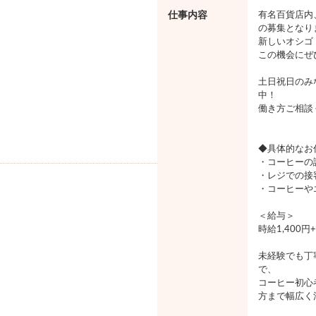
仕事内容
有名百貨店内
の募集となり
新しいオシゴ
この機会にぜ
土日祝日のみ
中！
働き方ご相談
◆具体的なお
・コーヒーの
・レジでの接
・コーヒーや
＜給与＞
時給1,400
未経験でも丁
で、
コーヒー初心
方まで幅広く