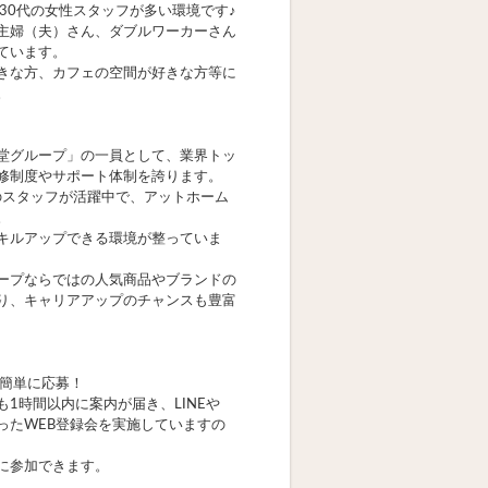
～30代の女性スタッフが多い環境です♪
主婦（夫）さん、ダブルワーカーさん
ています。
きな方、カフェの空間が好きな方等に
。
堂グループ」の一員として、業界トッ
修制度やサポート体制を誇ります。
代のスタッフが活躍中で、アットホーム
。
キルアップできる環境が整っていま
ープならではの人気商品やブランドの
り、キャリアアップのチャンスも豊富
で簡単に応募！
も1時間以内に案内が届き、LINEや
eを使ったWEB登録会を実施していますの
に参加できます。