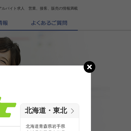
アルバイト求人 営業、接客、販売の情報満載
北海道・東北
の
求人を探す
北海道
青森県
岩手県