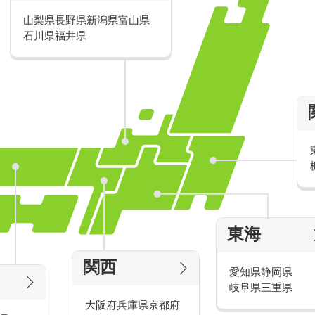
山梨県
長野県
新潟県
富山県
派遣・アルバイトのおすすめ求人特
石川県
福井県
家電量販店の派遣・バイト求人
東海
タッ
家電量販店で働くメリットをご紹介！
官
関西
愛知県
静岡県
岐阜県
三重県
大阪府
兵庫県
京都府