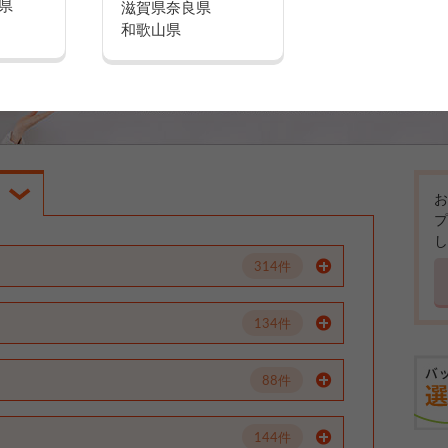
県
滋賀県
奈良県
和歌山県
お
プ
し
314件
134件
88件
144件