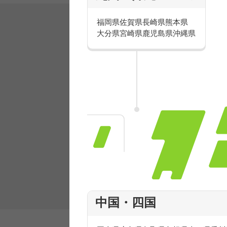
福岡県
佐賀県
長崎県
熊本県
大分県
宮崎県
鹿児島県
沖縄県
有名ブランドで楽しく働こう
人気を誇るブランドで 販売&店舗運営ス
フ積極採用中！
中国・四国