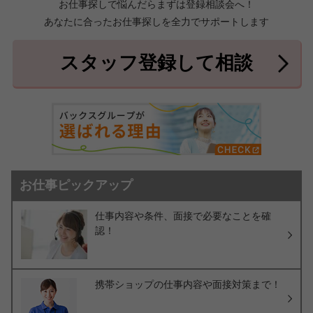
お仕事探しで悩んだらまずは登録相談会へ！
あなたに合ったお仕事探しを全力でサポートします
中頭郡北中城村
中頭郡中城村
7件
2件
中頭郡西原町
島尻郡与那原町
2件
1件
スタッフ登録して相談
島尻郡南風原町
3件
お仕事ピックアップ
仕事内容や条件、面接で必要なことを確
認！
携帯ショップの仕事内容や面接対策まで！