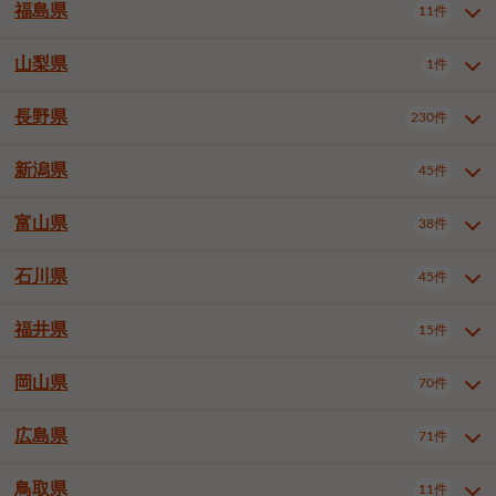
大仙市
2件
福島県
11件
羽曳野市
門真市
摂津市
2件
3件
1件
山形県全域
山形市
米沢市
11件
5件
1件
岩見沢市
網走市
苫小牧市
3件
1件
3件
柴田郡大河原町
宮城郡利府町
1件
1件
高石市
藤井寺市
東大阪市
1件
1件
7件
鶴岡市
新庄市
上山市
1件
1件
2件
江別市
紋別市
千歳市
3件
1件
2件
山梨県
富谷市
1件
2件
福島県全域
福島市
会津若松市
11件
3件
1件
泉南市
四條畷市
大阪狭山市
2件
2件
1件
天童市
1件
恵庭市
北広島市
紋別郡遠軽町
3件
1件
1件
郡山市
いわき市
5件
2件
長野県
230件
山梨県全域
中巨摩郡昭和町
1件
1件
釧路郡釧路町
厚岸郡厚岸町
1件
1件
新潟県
45件
長野県全域
長野市
松本市
230件
63件
40件
上田市
岡谷市
飯田市
19件
3件
20件
富山県
38件
新潟県全域
新潟市東区
45件
2件
諏訪市
須坂市
小諸市
5件
13件
4件
新潟市中央区
新潟市江南区
12件
3件
石川県
45件
富山県全域
富山市
高岡市
38件
27件
5件
伊那市
駒ヶ根市
中野市
6件
6件
2件
新潟市西区
長岡市
柏崎市
4件
11件
1件
砺波市
小矢部市
射水市
1件
2件
3件
福井県
大町市
飯山市
茅野市
15件
1件
5件
2件
石川県全域
金沢市
小松市
45件
22件
4件
新発田市
小千谷市
見附市
3件
1件
1件
塩尻市
佐久市
千曲市
2件
12件
4件
白山市
野々市市
6件
13件
岡山県
燕市
上越市
佐渡市
70件
3件
3件
1件
福井県全域
福井市
越前市
15件
12件
3件
安曇野市
北佐久郡軽井沢町
2件
4件
広島県
71件
岡山県全域
岡山市北区
70件
27件
諏訪郡下諏訪町
諏訪郡富士見町
1件
1件
岡山市中区
岡山市東区
6件
2件
上伊那郡箕輪町
上伊那郡宮田村
2件
1件
鳥取県
11件
広島県全域
広島市中区
71件
24件