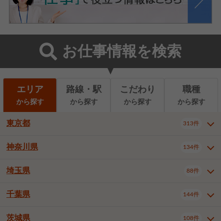
お仕事情報を検索
エリア
路線・駅
こだわり
職種
から探す
から探す
から探す
から探す
東京都
313件
神奈川県
134件
東京都全域
千代田区
中央区
313件
22件
9件
港区
新宿区
文京区
8件
26件
2件
埼玉県
88件
神奈川県全域
横浜市西区
134件
28件
台東区
墨田区
江東区
8件
9件
7件
横浜市中区
横浜市磯子区
6件
1件
千葉県
144件
埼玉県全域
さいたま市北区
88件
3件
品川区
目黒区
大田区
12件
5件
5件
横浜市金沢区
横浜市港北区
2件
4件
さいたま市大宮区
さいたま市見沼区
10件
2件
茨城県
世田谷区
渋谷区
中野区
108件
9件
22件
2件
千葉県全域
千葉市中央区
144件
17件