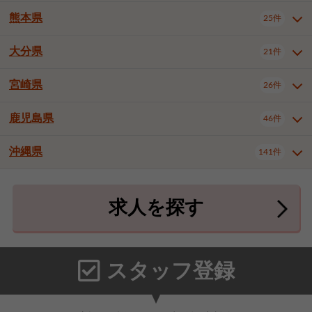
北九州市八幡東区
北九州市八幡西区
3件
3件
武雄市
1件
熊本県
25件
長崎県全域
長崎市
佐世保市
13件
3件
5件
福岡市東区
福岡市博多区
4件
16件
島原市
諫早市
大村市
1件
1件
1件
大分県
福岡市中央区
福岡市西区
21件
8件
3件
熊本県全域
熊本市中央区
25件
7件
西彼杵郡時津町
2件
福岡市城南区
福岡市早良区
1件
2件
熊本市西区
熊本市南区
1件
2件
宮崎県
26件
大分県全域
大分市
別府市
21件
17件
1件
大牟田市
久留米市
直方市
2件
7件
1件
熊本市北区
八代市
人吉市
1件
2件
1件
中津市
3件
鹿児島県
46件
宮崎県全域
宮崎市
都城市
26件
14件
9件
飯塚市
田川市
八女市
1件
1件
1件
荒尾市
宇土市
宇城市
2件
1件
1件
延岡市
日南市
日向市
1件
1件
1件
行橋市
小郡市
筑紫野市
2件
3件
3件
沖縄県
合志市
菊池郡菊陽町
141件
1件
4件
鹿児島県全域
鹿児島市
46件
25件
春日市
大野城市
宗像市
3件
1件
1件
上益城郡御船町
2件
鹿屋市
阿久根市
出水市
6件
1件
3件
沖縄県全域
那覇市
宜野湾市
141件
32件
7件
太宰府市
福津市
糟屋郡志免町
1件
1件
3件
求人を探す
薩摩川内市
日置市
曽於市
4件
1件
1件
石垣市
浦添市
名護市
2件
24件
6件
糟屋郡新宮町
糟屋郡久山町
2件
2件
霧島市
南さつま市
姶良市
3件
1件
1件
糸満市
沖縄市
豊見城市
3件
8件
9件
那珂川市
1件
うるま市
宮古島市
南城市
18件
2件
3件
スタッフ登録
国頭郡本部町
国頭郡金武町
1件
2件
中頭郡読谷村
中頭郡北谷町
3件
6件