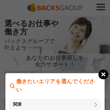
選べるお仕事や
働き方
バックスグループで
叶えよう
あなたのお仕事探しを
全力サポート！
はじめての方へ
働きたいエリアを選んでくださ
まずは相談
い
関東
働きたいエリアを選んでください