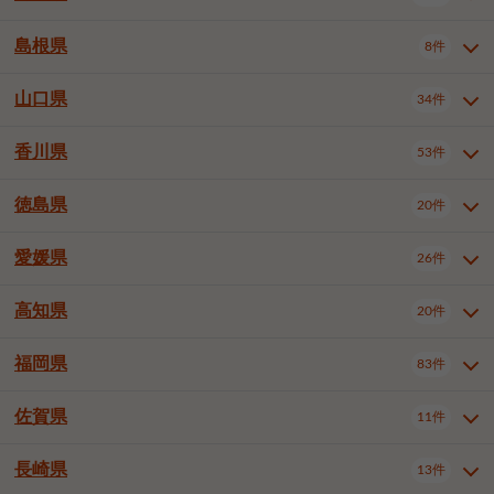
岡山市南区
倉敷市
津山市
6件
19件
7件
下伊那郡喬木村
木曽郡木曽町
1件
5件
広島市南区
広島市西区
10件
4件
島根県
8件
鳥取県全域
鳥取市
米子市
11件
2件
5件
笠岡市
総社市
瀬戸内市
1件
1件
1件
東筑摩郡麻績村
東筑摩郡山形村
1件
4件
広島市安佐南区
呉市
三原市
6件
2件
4件
倉吉市
西伯郡日吉津村
1件
3件
山口県
34件
島根県全域
松江市
出雲市
埴科郡坂城町
8件
5件
3件
1件
尾道市
福山市
東広島市
1件
12件
4件
香川県
廿日市市
安芸郡府中町
53件
1件
2件
山口県全域
下関市
宇部市
34件
7件
2件
安芸郡海田町
1件
山口市
防府市
下松市
9件
1件
6件
徳島県
20件
香川県全域
高松市
丸亀市
53件
42件
6件
岩国市
柳井市
周南市
4件
1件
1件
観音寺市
さぬき市
三豊市
1件
1件
1件
愛媛県
26件
徳島県全域
徳島市
阿南市
20件
13件
4件
山陽小野田市
3件
綾歌郡綾川町
2件
海部郡美波町
板野郡藍住町
1件
2件
高知県
20件
愛媛県全域
松山市
今治市
26件
13件
3件
宇和島市
新居浜市
西条市
1件
4件
1件
福岡県
83件
高知県全域
高知市
土佐市
20件
19件
1件
大洲市
四国中央市
東温市
1件
2件
1件
佐賀県
11件
福岡県全域
北九州市若松区
83件
1件
北九州市小倉北区
北九州市小倉南区
3件
3件
長崎県
13件
佐賀県全域
佐賀市
唐津市
11件
9件
1件