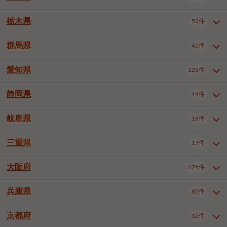
横浜市戸塚区
横浜市港南区
2件
6件
さいたま市浦和区
さいたま市緑区
3件
1件
杉並区
豊島区
北区
12件
60件
4件
千葉市花見川区
千葉市稲毛区
4件
3件
栃木県
横浜市旭区
横浜市泉区
53件
4件
2件
茨城県全域
水戸市
日立市
108件
25件
6件
川越市
熊谷市
川口市
6件
1件
7件
荒川区
板橋区
練馬区
1件
3件
5件
千葉市若葉区
千葉市緑区
2件
2件
横浜市青葉区
横浜市都筑区
4件
7件
土浦市
古河市
石岡市
5件
3件
4件
群馬県
所沢市
飯能市
本庄市
45件
5件
1件
2件
栃木県全域
宇都宮市
足利市
53件
27件
2件
足立区
葛飾区
江戸川区
11件
6件
4件
千葉市美浜区
市川市
船橋市
9件
9件
8件
川崎市川崎区
川崎市幸区
8件
8件
龍ケ崎市
常陸太田市
北茨城市
1件
2件
1件
東松山市
春日部市
狭山市
3件
7件
2件
佐野市
日光市
小山市
6件
1件
5件
八王子市
立川市
武蔵野市
8件
16件
7件
愛知県
木更津市
松戸市
野田市
123件
7件
8件
4件
群馬県全域
前橋市
高崎市
45件
7件
16件
川崎市中原区
川崎市高津区
1件
1件
笠間市
取手市
牛久市
1件
2件
6件
羽生市
鴻巣市
深谷市
3件
2件
1件
真岡市
大田原市
那須塩原市
1件
3件
3件
三鷹市
青梅市
1件
1件
茂原市
成田市
佐倉市
5件
5件
1件
桐生市
伊勢崎市
太田市
1件
6件
7件
川崎市宮前区
川崎市麻生区
1件
1件
静岡県
つくば市
ひたちなか市
14件
17件
10件
愛知県全域
名古屋市千種区
123件
1件
上尾市
越谷市
蕨市
2件
5件
1件
さくら市
下野市
1件
1件
府中市（東京都）
昭島市
2件
2件
旭市
習志野市
柏市
1件
5件
15件
館林市
みどり市
1件
4件
相模原市緑区
相模原市南区
2件
2件
鹿嶋市
守谷市
那珂市
1件
4件
2件
名古屋市東区
名古屋市西区
1件
7件
戸田市
入間市
朝霞市
3件
3件
1件
岐阜県
河内郡上三川町
下都賀郡壬生町
16件
2件
1件
静岡県全域
静岡市葵区
調布市
14件
町田市
小平市
3件
5件
9件
1件
市原市
流山市
八千代市
7件
6件
1件
北群馬郡吉岡町
邑楽郡千代田町
2件
1件
横須賀市
平塚市
鎌倉市
3件
13件
3件
稲敷市
神栖市
鉾田市
1件
10件
2件
名古屋市中村区
名古屋市中区
22件
3件
志木市
久喜市
富士見市
1件
3件
2件
静岡市駿河区
富士市
藤枝市
国分寺市
3件
清瀬市
1件
東久留米市
1件
2件
2件
1件
鴨川市
鎌ケ谷市
君津市
2件
1件
1件
三重県
17件
岐阜県全域
岐阜市
大垣市
藤沢市
16件
茅ヶ崎市
4件
秦野市
4件
13件
2件
1件
つくばみらい市
小美玉市
3件
1件
名古屋市昭和区
名古屋市瑞穂区
1件
1件
三郷市
蓮田市
坂戸市
3件
1件
2件
駿東郡清水町
浜松市中央区
多摩市
1件
稲城市
5件
1件
3件
浦安市
四街道市
印西市
3件
1件
9件
高山市
多治見市
羽島市
厚木市
1件
大和市
1件
伊勢原市
1件
2件
2件
2件
稲敷郡阿見町
1件
大阪府
名古屋市中川区
名古屋市港区
174件
1件
4件
三重県全域
津市
四日市市
幸手市
17件
児玉郡上里町
3件
2件
1件
1件
白井市
富里市
山武市
2件
2件
2件
土岐市
各務原市
可児市
海老名市
1件
座間市
1件
1件
1件
2件
名古屋市南区
名古屋市守山区
2件
1件
桑名市
鈴鹿市
員弁郡東員町
3件
6件
1件
兵庫県
85件
大阪府全域
大阪市西区
いすみ市
174件
長生郡長生村
2件
1件
1件
本巣市
本巣郡北方町
1件
1件
名古屋市緑区
名古屋市名東区
5件
1件
多気郡明和町
2件
大阪市港区
大阪市天王寺区
1件
1件
京都府
31件
兵庫県全域
神戸市東灘区
85件
4件
名古屋市天白区
豊橋市
岡崎市
1件
6件
16件