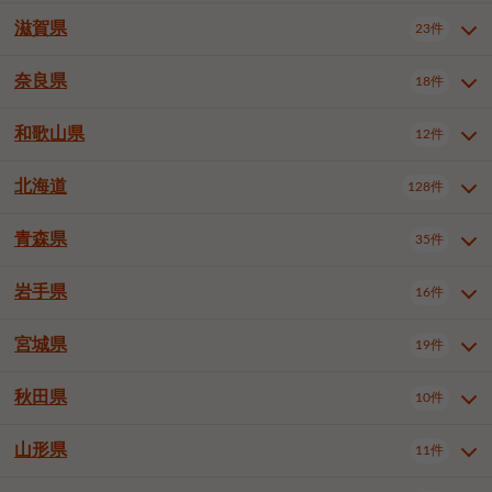
大阪市浪速区
大阪市生野区
5件
1件
神戸市兵庫区
神戸市長田区
3件
1件
一宮市
半田市
春日井市
3件
2件
3件
滋賀県
23件
京都府全域
京都市北区
31件
1件
大阪市城東区
大阪市阿倍野区
1件
2件
神戸市須磨区
神戸市垂水区
1件
9件
豊川市
津島市
豊田市
3件
1件
8件
京都市左京区
京都市中京区
2件
1件
奈良県
大阪市住吉区
大阪市西成区
18件
1件
1件
滋賀県全域
大津市
彦根市
23件
3件
1件
神戸市北区
神戸市中央区
4件
12件
安城市
西尾市
小牧市
5件
2件
1件
京都市下京区
京都市南区
10件
6件
大阪市住之江区
大阪市平野区
1件
1件
長浜市
近江八幡市
草津市
1件
1件
5件
和歌山県
神戸市西区
姫路市
尼崎市
12件
4件
6件
3件
奈良県全域
奈良市
大和高田市
稲沢市
18件
大府市
4件
知立市
1件
1件
1件
1件
京都市右京区
京都市伏見区
1件
2件
大阪市北区
大阪市中央区
58件
12件
守山市
甲賀市
湖南市
3件
2件
1件
明石市
西宮市
芦屋市
4件
7件
1件
大和郡山市
橿原市
桜井市
高浜市
1件
日進市
4件
長久手市
2件
1件
2件
2件
北海道
京都市山科区
京都市西京区
128件
1件
1件
和歌山県全域
和歌山市
海南市
12件
5件
1件
堺市堺区
堺市中区
堺市東区
1件
1件
2件
高島市
東近江市
蒲生郡竜王町
1件
4件
1件
伊丹市
加古川市
西脇市
3件
9件
1件
御所市
生駒市
香芝市
愛知郡東郷町
1件
丹羽郡扶桑町
2件
1件
6件
2件
宇治市
亀岡市
長岡京市
1件
2件
1件
橋本市
有田市
御坊市
1件
1件
1件
堺市西区
堺市北区
堺市美原区
2件
2件
1件
青森県
35件
北海道全域
札幌市中央区
128件
23件
宝塚市
三木市
川西市
2件
2件
1件
生駒郡斑鳩町
北葛城郡上牧町
知多郡東浦町
1件
額田郡幸田町
1件
4件
2件
八幡市
2件
岩出市
3件
岸和田市
豊中市
吹田市
4件
5件
1件
札幌市北区
札幌市東区
19件
4件
三田市
加西市
丹波篠山市
1件
1件
1件
岩手県
16件
青森県全域
青森市
弘前市
35件
14件
7件
泉大津市
高槻市
守口市
1件
5件
1件
札幌市白石区
札幌市豊平区
4件
8件
加東市
たつの市
神崎郡福崎町
2件
1件
1件
八戸市
三沢市
むつ市
9件
3件
2件
宮城県
19件
岩手県全域
盛岡市
花巻市
枚方市
16件
茨木市
8件
八尾市
1件
5件
4件
3件
札幌市西区
札幌市厚別区
16件
4件
揖保郡太子町
1件
北上市
一関市
奥州市
泉佐野市
2件
富田林市
1件
寝屋川市
4件
3件
2件
4件
秋田県
札幌市手稲区
札幌市清田区
10件
2件
5件
宮城県全域
仙台市青葉区
19件
6件
河内長野市
松原市
大東市
1件
1件
1件
函館市
小樽市
旭川市
4件
1件
10件
仙台市宮城野区
仙台市太白区
3件
1件
山形県
11件
秋田県全域
秋田市
大館市
10件
6件
2件
和泉市
箕面市
柏原市
11件
5件
1件
釧路市
帯広市
北見市
2件
2件
4件
仙台市泉区
名取市
多賀城市
3件
1件
1件