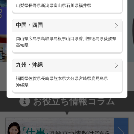
山梨県
長野県
新潟県
富山県
石川県
福井県
中国・四国
岡山県
広島県
鳥取県
島根県
山口県
香川県
徳島県
愛媛県
高知県
九州・沖縄
家電量販店の派遣・バイト求人
家電量販店で働くメリットをご紹介！
福岡県
佐賀県
長崎県
熊本県
大分県
宮崎県
鹿児島県
沖縄県
お役立ち情報コラム