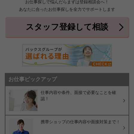
お仕事探しで悩んだらまずは登録相談会へ！
あなたに合ったお仕事探しを全力でサポートします
中頭郡北中城村
中頭郡中城村
7件
2件
中頭郡西原町
島尻郡与那原町
2件
1件
スタッフ登録して相談
島尻郡南風原町
3件
お仕事ピックアップ
仕事内容や条件、面接で必要なことを確
認！
携帯ショップの仕事内容や面接対策まで！