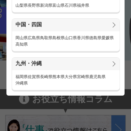
山梨県
長野県
新潟県
富山県
石川県
福井県
中国・四国
岡山県
広島県
鳥取県
島根県
山口県
香川県
徳島県
愛媛県
高知県
九州・沖縄
家電量販店の派遣・バイト求人
家電量販店で働くメリットをご紹介！
福岡県
佐賀県
長崎県
熊本県
大分県
宮崎県
鹿児島県
沖縄県
お役立ち情報コラム