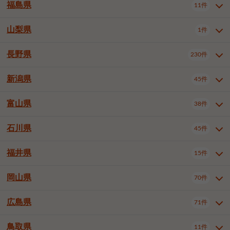
大仙市
2件
福島県
11件
羽曳野市
門真市
摂津市
2件
3件
1件
山形県全域
山形市
米沢市
11件
5件
1件
岩見沢市
網走市
苫小牧市
3件
1件
3件
柴田郡大河原町
宮城郡利府町
1件
1件
高石市
藤井寺市
東大阪市
1件
1件
7件
鶴岡市
新庄市
上山市
1件
1件
2件
江別市
紋別市
千歳市
3件
1件
2件
山梨県
富谷市
1件
2件
福島県全域
福島市
会津若松市
11件
3件
1件
泉南市
四條畷市
大阪狭山市
2件
2件
1件
天童市
1件
恵庭市
北広島市
紋別郡遠軽町
3件
1件
1件
郡山市
いわき市
5件
2件
長野県
230件
山梨県全域
中巨摩郡昭和町
1件
1件
釧路郡釧路町
厚岸郡厚岸町
1件
1件
新潟県
45件
長野県全域
長野市
松本市
230件
63件
40件
上田市
岡谷市
飯田市
19件
3件
20件
富山県
38件
新潟県全域
新潟市東区
45件
2件
諏訪市
須坂市
小諸市
5件
13件
4件
新潟市中央区
新潟市江南区
12件
3件
石川県
45件
富山県全域
富山市
高岡市
38件
27件
5件
伊那市
駒ヶ根市
中野市
6件
6件
2件
新潟市西区
長岡市
柏崎市
4件
11件
1件
砺波市
小矢部市
射水市
1件
2件
3件
福井県
大町市
飯山市
茅野市
15件
1件
5件
2件
石川県全域
金沢市
小松市
45件
22件
4件
新発田市
小千谷市
見附市
3件
1件
1件
塩尻市
佐久市
千曲市
2件
12件
4件
白山市
野々市市
6件
13件
岡山県
燕市
上越市
佐渡市
70件
3件
3件
1件
福井県全域
福井市
越前市
15件
12件
3件
安曇野市
北佐久郡軽井沢町
2件
4件
広島県
71件
岡山県全域
岡山市北区
70件
27件
諏訪郡下諏訪町
諏訪郡富士見町
1件
1件
岡山市中区
岡山市東区
6件
2件
上伊那郡箕輪町
上伊那郡宮田村
2件
1件
鳥取県
11件
広島県全域
広島市中区
71件
24件