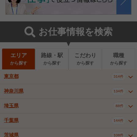
お仕事情報を検索
エリア
路線・駅
こだわり
職種
から探す
から探す
から探す
から探す
東京都
314件
神奈川県
134件
東京都全域
千代田区
中央区
314件
22件
9件
港区
新宿区
文京区
8件
26件
2件
埼玉県
88件
神奈川県全域
横浜市西区
134件
28件
台東区
墨田区
江東区
8件
9件
7件
横浜市中区
横浜市磯子区
6件
1件
千葉県
144件
埼玉県全域
さいたま市北区
88件
3件
品川区
目黒区
大田区
12件
5件
5件
横浜市金沢区
横浜市港北区
2件
4件
さいたま市大宮区
さいたま市見沼区
10件
2件
茨城県
世田谷区
渋谷区
中野区
108件
9件
22件
2件
千葉県全域
千葉市中央区
144件
17件