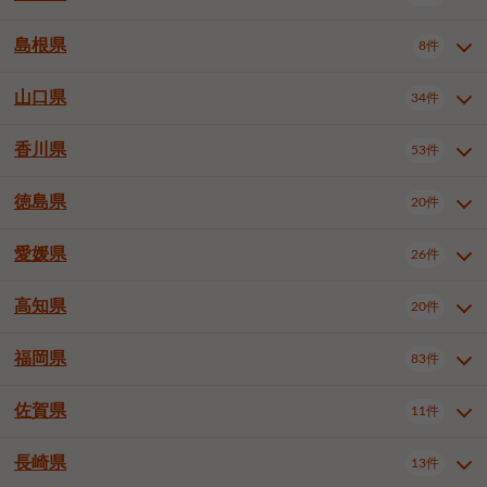
岡山市南区
倉敷市
津山市
6件
19件
7件
下伊那郡喬木村
木曽郡木曽町
1件
5件
広島市南区
広島市西区
10件
4件
島根県
8件
鳥取県全域
鳥取市
米子市
11件
2件
5件
笠岡市
総社市
瀬戸内市
1件
1件
1件
東筑摩郡麻績村
東筑摩郡山形村
1件
4件
広島市安佐南区
呉市
三原市
6件
2件
4件
倉吉市
西伯郡日吉津村
1件
3件
山口県
34件
島根県全域
松江市
出雲市
埴科郡坂城町
8件
5件
3件
1件
尾道市
福山市
東広島市
1件
12件
4件
香川県
廿日市市
安芸郡府中町
53件
1件
2件
山口県全域
下関市
宇部市
34件
7件
2件
安芸郡海田町
1件
山口市
防府市
下松市
9件
1件
6件
徳島県
20件
香川県全域
高松市
丸亀市
53件
42件
6件
岩国市
柳井市
周南市
4件
1件
1件
観音寺市
さぬき市
三豊市
1件
1件
1件
愛媛県
26件
徳島県全域
徳島市
阿南市
20件
13件
4件
山陽小野田市
3件
綾歌郡綾川町
2件
海部郡美波町
板野郡藍住町
1件
2件
高知県
20件
愛媛県全域
松山市
今治市
26件
13件
3件
宇和島市
新居浜市
西条市
1件
4件
1件
福岡県
83件
高知県全域
高知市
土佐市
20件
19件
1件
大洲市
四国中央市
東温市
1件
2件
1件
佐賀県
11件
福岡県全域
北九州市若松区
83件
1件
北九州市小倉北区
北九州市小倉南区
3件
3件
長崎県
13件
佐賀県全域
佐賀市
唐津市
11件
9件
1件