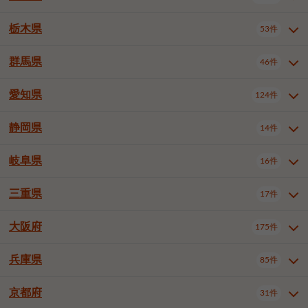
横浜市戸塚区
横浜市港南区
2件
6件
さいたま市浦和区
さいたま市緑区
3件
1件
杉並区
豊島区
北区
12件
60件
4件
千葉市花見川区
千葉市稲毛区
4件
3件
栃木県
横浜市旭区
横浜市泉区
53件
4件
2件
茨城県全域
水戸市
日立市
108件
25件
6件
川越市
熊谷市
川口市
6件
1件
7件
荒川区
板橋区
練馬区
1件
3件
5件
千葉市若葉区
千葉市緑区
2件
2件
横浜市青葉区
横浜市都筑区
4件
7件
土浦市
古河市
石岡市
5件
3件
4件
群馬県
所沢市
飯能市
本庄市
46件
5件
1件
2件
栃木県全域
宇都宮市
足利市
53件
27件
2件
足立区
葛飾区
江戸川区
11件
6件
4件
千葉市美浜区
市川市
船橋市
9件
9件
8件
川崎市川崎区
川崎市幸区
8件
8件
龍ケ崎市
常陸太田市
北茨城市
1件
2件
1件
東松山市
春日部市
狭山市
3件
7件
2件
佐野市
日光市
小山市
6件
1件
5件
八王子市
立川市
武蔵野市
8件
16件
7件
愛知県
木更津市
松戸市
野田市
124件
7件
8件
4件
群馬県全域
前橋市
高崎市
46件
7件
17件
川崎市中原区
川崎市高津区
1件
1件
笠間市
取手市
牛久市
1件
2件
6件
羽生市
鴻巣市
深谷市
3件
2件
1件
真岡市
大田原市
那須塩原市
1件
3件
3件
三鷹市
青梅市
1件
2件
茂原市
成田市
佐倉市
5件
5件
1件
桐生市
伊勢崎市
太田市
1件
6件
7件
川崎市宮前区
川崎市麻生区
1件
1件
静岡県
つくば市
ひたちなか市
14件
17件
10件
愛知県全域
名古屋市千種区
124件
1件
上尾市
越谷市
蕨市
2件
5件
1件
さくら市
下野市
1件
1件
府中市（東京都）
昭島市
2件
2件
旭市
習志野市
柏市
1件
5件
15件
館林市
みどり市
1件
4件
相模原市緑区
相模原市南区
2件
2件
鹿嶋市
守谷市
那珂市
1件
4件
2件
名古屋市東区
名古屋市西区
1件
7件
戸田市
入間市
朝霞市
3件
3件
1件
岐阜県
河内郡上三川町
下都賀郡壬生町
16件
2件
1件
静岡県全域
静岡市葵区
調布市
14件
町田市
小平市
3件
5件
9件
1件
市原市
流山市
八千代市
7件
6件
1件
北群馬郡吉岡町
邑楽郡千代田町
2件
1件
横須賀市
平塚市
鎌倉市
3件
13件
3件
稲敷市
神栖市
鉾田市
1件
10件
2件
名古屋市中村区
名古屋市中区
23件
3件
志木市
久喜市
富士見市
1件
3件
2件
静岡市駿河区
富士市
藤枝市
国分寺市
3件
清瀬市
1件
東久留米市
1件
2件
2件
1件
鴨川市
鎌ケ谷市
君津市
2件
1件
1件
三重県
17件
岐阜県全域
岐阜市
大垣市
藤沢市
16件
茅ヶ崎市
4件
秦野市
4件
13件
2件
1件
つくばみらい市
小美玉市
3件
1件
名古屋市昭和区
名古屋市瑞穂区
1件
1件
三郷市
蓮田市
坂戸市
3件
1件
2件
駿東郡清水町
浜松市中央区
多摩市
1件
稲城市
5件
1件
3件
浦安市
四街道市
印西市
3件
1件
9件
高山市
多治見市
羽島市
厚木市
1件
大和市
1件
伊勢原市
1件
2件
2件
2件
稲敷郡阿見町
1件
大阪府
名古屋市中川区
名古屋市港区
175件
1件
4件
三重県全域
津市
四日市市
幸手市
17件
児玉郡上里町
3件
2件
1件
1件
白井市
富里市
山武市
2件
2件
2件
土岐市
各務原市
可児市
海老名市
1件
座間市
1件
1件
1件
2件
名古屋市南区
名古屋市守山区
2件
1件
桑名市
鈴鹿市
員弁郡東員町
3件
6件
1件
兵庫県
85件
大阪府全域
大阪市西区
いすみ市
175件
長生郡長生村
2件
1件
1件
本巣市
本巣郡北方町
1件
1件
名古屋市緑区
名古屋市名東区
5件
1件
多気郡明和町
2件
大阪市港区
大阪市天王寺区
1件
1件
京都府
31件
兵庫県全域
神戸市東灘区
85件
4件
名古屋市天白区
豊橋市
岡崎市
1件
6件
16件