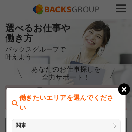
選べるお仕事や
働き方
バックスグループで
叶えよう
あなたのお仕事探しを
全力サポート！
はじめての方へ
働きたいエリアを選んでくださ
まずは相談
い
関東
働きたいエリアを選んでください