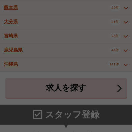
北九州市八幡東区
北九州市八幡西区
3件
3件
武雄市
1件
熊本県
25件
長崎県全域
長崎市
佐世保市
13件
3件
5件
福岡市東区
福岡市博多区
4件
15件
島原市
諫早市
大村市
1件
1件
1件
大分県
福岡市中央区
福岡市西区
21件
8件
3件
熊本県全域
熊本市中央区
25件
7件
西彼杵郡時津町
2件
福岡市城南区
福岡市早良区
1件
2件
熊本市西区
熊本市南区
1件
2件
宮崎県
26件
大分県全域
大分市
別府市
21件
17件
1件
大牟田市
久留米市
直方市
2件
7件
1件
熊本市北区
八代市
人吉市
1件
2件
1件
中津市
3件
鹿児島県
46件
宮崎県全域
宮崎市
都城市
26件
14件
9件
飯塚市
田川市
八女市
1件
1件
1件
荒尾市
宇土市
宇城市
2件
1件
1件
延岡市
日南市
日向市
1件
1件
1件
行橋市
小郡市
筑紫野市
2件
3件
3件
沖縄県
合志市
菊池郡菊陽町
141件
1件
4件
鹿児島県全域
鹿児島市
46件
25件
春日市
大野城市
宗像市
4件
1件
1件
上益城郡御船町
2件
鹿屋市
阿久根市
出水市
6件
1件
3件
沖縄県全域
那覇市
宜野湾市
141件
32件
7件
太宰府市
福津市
糟屋郡志免町
1件
1件
3件
求人を探す
薩摩川内市
日置市
曽於市
4件
1件
1件
石垣市
浦添市
名護市
2件
24件
6件
糟屋郡新宮町
糟屋郡久山町
2件
2件
霧島市
南さつま市
姶良市
3件
1件
1件
糸満市
沖縄市
豊見城市
3件
8件
9件
那珂川市
1件
うるま市
宮古島市
南城市
18件
2件
3件
スタッフ登録
国頭郡本部町
国頭郡金武町
1件
2件
中頭郡読谷村
中頭郡北谷町
3件
6件