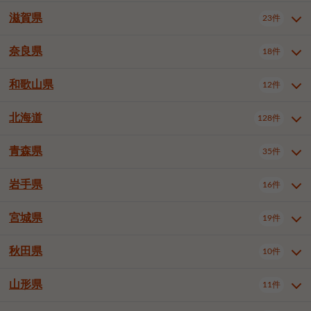
大阪市浪速区
大阪市生野区
5件
1件
神戸市兵庫区
神戸市長田区
3件
1件
一宮市
半田市
春日井市
3件
2件
3件
滋賀県
23件
京都府全域
京都市北区
31件
1件
大阪市城東区
大阪市阿倍野区
1件
2件
神戸市須磨区
神戸市垂水区
1件
9件
豊川市
津島市
豊田市
3件
1件
8件
京都市左京区
京都市中京区
2件
1件
奈良県
大阪市住吉区
大阪市西成区
18件
1件
1件
滋賀県全域
大津市
彦根市
23件
3件
1件
神戸市北区
神戸市中央区
4件
12件
安城市
西尾市
小牧市
5件
2件
1件
京都市下京区
京都市南区
10件
6件
大阪市住之江区
大阪市平野区
1件
1件
長浜市
近江八幡市
草津市
1件
1件
5件
和歌山県
神戸市西区
姫路市
尼崎市
12件
4件
6件
3件
奈良県全域
奈良市
大和高田市
稲沢市
18件
大府市
4件
知立市
1件
1件
1件
1件
京都市右京区
京都市伏見区
1件
2件
大阪市北区
大阪市中央区
59件
12件
守山市
甲賀市
湖南市
3件
2件
1件
明石市
西宮市
芦屋市
4件
7件
1件
大和郡山市
橿原市
桜井市
高浜市
1件
日進市
4件
長久手市
2件
1件
2件
2件
北海道
京都市山科区
京都市西京区
128件
1件
1件
和歌山県全域
和歌山市
海南市
12件
5件
1件
堺市堺区
堺市中区
堺市東区
1件
1件
2件
高島市
東近江市
蒲生郡竜王町
1件
4件
1件
伊丹市
加古川市
西脇市
3件
9件
1件
御所市
生駒市
香芝市
愛知郡東郷町
1件
丹羽郡扶桑町
2件
1件
6件
2件
宇治市
亀岡市
長岡京市
1件
2件
1件
橋本市
有田市
御坊市
1件
1件
1件
堺市西区
堺市北区
堺市美原区
2件
2件
1件
青森県
35件
北海道全域
札幌市中央区
128件
23件
宝塚市
三木市
川西市
2件
2件
1件
生駒郡斑鳩町
北葛城郡上牧町
知多郡東浦町
1件
額田郡幸田町
1件
4件
2件
八幡市
2件
岩出市
3件
岸和田市
豊中市
吹田市
4件
5件
1件
札幌市北区
札幌市東区
19件
4件
三田市
加西市
丹波篠山市
1件
1件
1件
岩手県
16件
青森県全域
青森市
弘前市
35件
14件
7件
泉大津市
高槻市
守口市
1件
5件
1件
札幌市白石区
札幌市豊平区
4件
8件
加東市
たつの市
神崎郡福崎町
2件
1件
1件
八戸市
三沢市
むつ市
9件
3件
2件
宮城県
19件
岩手県全域
盛岡市
花巻市
枚方市
16件
茨木市
8件
八尾市
1件
5件
4件
3件
札幌市西区
札幌市厚別区
16件
4件
揖保郡太子町
1件
北上市
一関市
奥州市
泉佐野市
2件
富田林市
1件
寝屋川市
4件
3件
2件
4件
秋田県
札幌市手稲区
札幌市清田区
10件
2件
5件
宮城県全域
仙台市青葉区
19件
6件
河内長野市
松原市
大東市
1件
1件
1件
函館市
小樽市
旭川市
4件
1件
10件
仙台市宮城野区
仙台市太白区
3件
1件
山形県
11件
秋田県全域
秋田市
大館市
10件
6件
2件
和泉市
箕面市
柏原市
11件
5件
1件
釧路市
帯広市
北見市
2件
2件
4件
仙台市泉区
名取市
多賀城市
3件
1件
1件