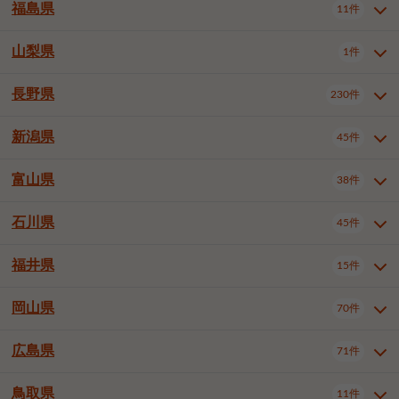
大仙市
2件
福島県
11件
羽曳野市
門真市
摂津市
2件
3件
1件
山形県全域
山形市
米沢市
11件
5件
1件
岩見沢市
網走市
苫小牧市
3件
1件
3件
柴田郡大河原町
宮城郡利府町
1件
1件
高石市
藤井寺市
東大阪市
1件
1件
7件
鶴岡市
新庄市
上山市
1件
1件
2件
江別市
紋別市
千歳市
3件
1件
2件
山梨県
富谷市
1件
2件
福島県全域
福島市
会津若松市
11件
3件
1件
泉南市
四條畷市
大阪狭山市
2件
2件
1件
天童市
1件
恵庭市
北広島市
紋別郡遠軽町
3件
1件
1件
郡山市
いわき市
5件
2件
長野県
230件
山梨県全域
中巨摩郡昭和町
1件
1件
釧路郡釧路町
厚岸郡厚岸町
1件
1件
新潟県
45件
長野県全域
長野市
松本市
230件
63件
40件
上田市
岡谷市
飯田市
19件
3件
20件
富山県
38件
新潟県全域
新潟市東区
45件
2件
諏訪市
須坂市
小諸市
5件
13件
4件
新潟市中央区
新潟市江南区
12件
3件
石川県
45件
富山県全域
富山市
高岡市
38件
27件
5件
伊那市
駒ヶ根市
中野市
6件
6件
2件
新潟市西区
長岡市
柏崎市
4件
11件
1件
砺波市
小矢部市
射水市
1件
2件
3件
福井県
大町市
飯山市
茅野市
15件
1件
5件
2件
石川県全域
金沢市
小松市
45件
22件
4件
新発田市
小千谷市
見附市
3件
1件
1件
塩尻市
佐久市
千曲市
2件
12件
4件
白山市
野々市市
6件
13件
岡山県
燕市
上越市
佐渡市
70件
3件
3件
1件
福井県全域
福井市
越前市
15件
12件
3件
安曇野市
北佐久郡軽井沢町
2件
4件
広島県
71件
岡山県全域
岡山市北区
70件
27件
諏訪郡下諏訪町
諏訪郡富士見町
1件
1件
岡山市中区
岡山市東区
6件
2件
上伊那郡箕輪町
上伊那郡宮田村
2件
1件
鳥取県
11件
広島県全域
広島市中区
71件
24件