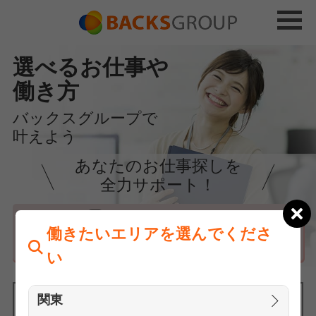
選べるお仕事や
働き方
バックスグループで
叶えよう
あなたのお仕事探しを
全力サポート！
はじめての方へ
働きたいエリアを選んでくださ
まずは相談
い
関東
働きたいエリアを選んでください