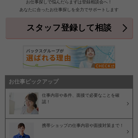
お仕事探しで悩んだらまずは登録相談会へ！
あなたに合ったお仕事探しを全力でサポートします
中頭郡北中城村
中頭郡中城村
7件
2件
中頭郡西原町
島尻郡与那原町
2件
1件
スタッフ登録して相談
島尻郡南風原町
3件
お仕事ピックアップ
仕事内容や条件、面接で必要なことを確
認！
携帯ショップの仕事内容や面接対策まで！