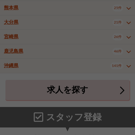
北九州市八幡東区
北九州市八幡西区
3件
3件
武雄市
1件
熊本県
25件
長崎県全域
長崎市
佐世保市
13件
3件
5件
福岡市東区
福岡市博多区
4件
16件
島原市
諫早市
大村市
1件
1件
1件
大分県
福岡市中央区
福岡市西区
21件
8件
3件
熊本県全域
熊本市中央区
25件
7件
西彼杵郡時津町
2件
福岡市城南区
福岡市早良区
1件
2件
熊本市西区
熊本市南区
1件
2件
宮崎県
26件
大分県全域
大分市
別府市
21件
17件
1件
大牟田市
久留米市
直方市
2件
7件
1件
熊本市北区
八代市
人吉市
1件
2件
1件
中津市
3件
鹿児島県
46件
宮崎県全域
宮崎市
都城市
26件
14件
9件
飯塚市
田川市
八女市
1件
1件
1件
荒尾市
宇土市
宇城市
2件
1件
1件
延岡市
日南市
日向市
1件
1件
1件
行橋市
小郡市
筑紫野市
2件
3件
3件
沖縄県
合志市
菊池郡菊陽町
141件
1件
4件
鹿児島県全域
鹿児島市
46件
25件
春日市
大野城市
宗像市
3件
1件
1件
上益城郡御船町
2件
鹿屋市
阿久根市
出水市
6件
1件
3件
沖縄県全域
那覇市
宜野湾市
141件
32件
7件
太宰府市
福津市
糟屋郡志免町
1件
1件
3件
求人を探す
薩摩川内市
日置市
曽於市
4件
1件
1件
石垣市
浦添市
名護市
2件
24件
6件
糟屋郡新宮町
糟屋郡久山町
2件
2件
霧島市
南さつま市
姶良市
3件
1件
1件
糸満市
沖縄市
豊見城市
3件
8件
9件
那珂川市
1件
うるま市
宮古島市
南城市
18件
2件
3件
スタッフ登録
国頭郡本部町
国頭郡金武町
1件
2件
中頭郡読谷村
中頭郡北谷町
3件
6件