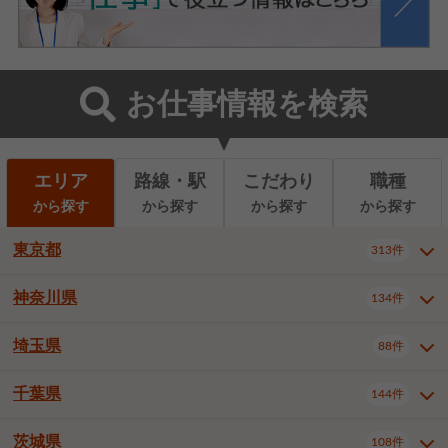
お仕事情報を検索
エリア
路線・駅
こだわり
職種
から探す
から探す
から探す
から探す
東京都
313件
神奈川県
134件
東京都全域
千代田区
中央区
313件
22件
9件
港区
新宿区
文京区
8件
26件
2件
埼玉県
88件
神奈川県全域
横浜市西区
134件
28件
台東区
墨田区
江東区
8件
9件
7件
横浜市中区
横浜市磯子区
6件
1件
千葉県
144件
埼玉県全域
さいたま市北区
88件
3件
品川区
目黒区
大田区
12件
5件
5件
横浜市金沢区
横浜市港北区
2件
4件
さいたま市大宮区
さいたま市見沼区
10件
2件
茨城県
世田谷区
渋谷区
中野区
108件
9件
22件
2件
千葉県全域
千葉市中央区
144件
17件