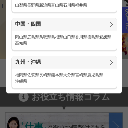
山梨県
長野県
新潟県
富山県
石川県
福井県
中国・四国
岡山県
広島県
鳥取県
島根県
山口県
香川県
徳島県
愛媛県
高知県
九州・沖縄
官庁・官公庁のお仕事とは
官庁・官公庁のお仕事内容や条件をご紹介
福岡県
佐賀県
長崎県
熊本県
大分県
宮崎県
鹿児島県
沖縄県
お役立ち情報コラム