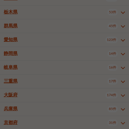
横浜市戸塚区
横浜市港南区
2件
6件
さいたま市浦和区
さいたま市緑区
3件
1件
杉並区
豊島区
北区
12件
60件
4件
千葉市花見川区
千葉市稲毛区
4件
3件
栃木県
横浜市旭区
横浜市泉区
53件
4件
2件
茨城県全域
水戸市
日立市
108件
25件
6件
川越市
熊谷市
川口市
6件
1件
7件
荒川区
板橋区
練馬区
1件
3件
5件
千葉市若葉区
千葉市緑区
2件
2件
横浜市青葉区
横浜市都筑区
4件
7件
土浦市
古河市
石岡市
5件
3件
4件
群馬県
所沢市
飯能市
本庄市
45件
5件
1件
2件
栃木県全域
宇都宮市
足利市
53件
27件
2件
足立区
葛飾区
江戸川区
11件
6件
4件
千葉市美浜区
市川市
船橋市
9件
9件
8件
川崎市川崎区
川崎市幸区
8件
8件
龍ケ崎市
常陸太田市
北茨城市
1件
2件
1件
東松山市
春日部市
狭山市
3件
7件
2件
佐野市
日光市
小山市
6件
1件
5件
八王子市
立川市
武蔵野市
8件
16件
7件
愛知県
木更津市
松戸市
野田市
123件
7件
8件
4件
群馬県全域
前橋市
高崎市
45件
7件
16件
川崎市中原区
川崎市高津区
1件
1件
笠間市
取手市
牛久市
1件
2件
6件
羽生市
鴻巣市
深谷市
3件
2件
1件
真岡市
大田原市
那須塩原市
1件
3件
3件
三鷹市
青梅市
1件
1件
茂原市
成田市
佐倉市
5件
5件
1件
桐生市
伊勢崎市
太田市
1件
6件
7件
川崎市宮前区
川崎市麻生区
1件
1件
静岡県
つくば市
ひたちなか市
14件
17件
10件
愛知県全域
名古屋市千種区
123件
1件
上尾市
越谷市
蕨市
2件
5件
1件
さくら市
下野市
1件
1件
府中市（東京都）
昭島市
2件
2件
旭市
習志野市
柏市
1件
5件
15件
館林市
みどり市
1件
4件
相模原市緑区
相模原市南区
2件
2件
鹿嶋市
守谷市
那珂市
1件
4件
2件
名古屋市東区
名古屋市西区
1件
7件
戸田市
入間市
朝霞市
3件
3件
1件
岐阜県
河内郡上三川町
下都賀郡壬生町
16件
2件
1件
静岡県全域
静岡市葵区
調布市
14件
町田市
小平市
3件
5件
9件
1件
市原市
流山市
八千代市
7件
6件
1件
北群馬郡吉岡町
邑楽郡千代田町
2件
1件
横須賀市
平塚市
鎌倉市
3件
13件
3件
稲敷市
神栖市
鉾田市
1件
10件
2件
名古屋市中村区
名古屋市中区
22件
3件
志木市
久喜市
富士見市
1件
3件
2件
静岡市駿河区
富士市
藤枝市
国分寺市
3件
清瀬市
1件
東久留米市
1件
2件
2件
1件
鴨川市
鎌ケ谷市
君津市
2件
1件
1件
三重県
17件
岐阜県全域
岐阜市
大垣市
藤沢市
16件
茅ヶ崎市
4件
秦野市
4件
13件
2件
1件
つくばみらい市
小美玉市
3件
1件
名古屋市昭和区
名古屋市瑞穂区
1件
1件
三郷市
蓮田市
坂戸市
3件
1件
2件
駿東郡清水町
浜松市中央区
多摩市
1件
稲城市
5件
1件
3件
浦安市
四街道市
印西市
3件
1件
9件
高山市
多治見市
羽島市
厚木市
1件
大和市
1件
伊勢原市
1件
2件
2件
2件
稲敷郡阿見町
1件
大阪府
名古屋市中川区
名古屋市港区
174件
1件
4件
三重県全域
津市
四日市市
幸手市
17件
児玉郡上里町
3件
2件
1件
1件
白井市
富里市
山武市
2件
2件
2件
土岐市
各務原市
可児市
海老名市
1件
座間市
1件
1件
1件
2件
名古屋市南区
名古屋市守山区
2件
1件
桑名市
鈴鹿市
員弁郡東員町
3件
6件
1件
兵庫県
85件
大阪府全域
大阪市西区
いすみ市
174件
長生郡長生村
2件
1件
1件
本巣市
本巣郡北方町
1件
1件
名古屋市緑区
名古屋市名東区
5件
1件
多気郡明和町
2件
大阪市港区
大阪市天王寺区
1件
1件
京都府
31件
兵庫県全域
神戸市東灘区
85件
4件
名古屋市天白区
豊橋市
岡崎市
1件
6件
16件