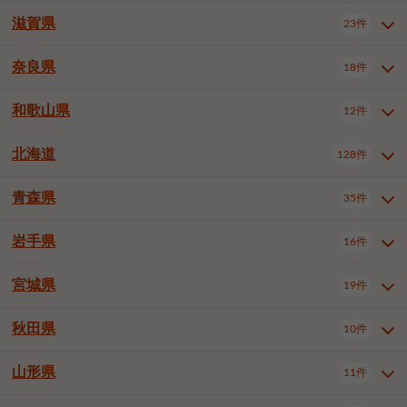
大阪市浪速区
大阪市生野区
5件
1件
神戸市兵庫区
神戸市長田区
3件
1件
一宮市
半田市
春日井市
3件
2件
3件
滋賀県
23件
京都府全域
京都市北区
31件
1件
大阪市城東区
大阪市阿倍野区
1件
2件
神戸市須磨区
神戸市垂水区
1件
9件
豊川市
津島市
豊田市
3件
1件
8件
京都市左京区
京都市中京区
2件
1件
奈良県
大阪市住吉区
大阪市西成区
18件
1件
1件
滋賀県全域
大津市
彦根市
23件
3件
1件
神戸市北区
神戸市中央区
4件
12件
安城市
西尾市
小牧市
5件
2件
1件
京都市下京区
京都市南区
10件
6件
大阪市住之江区
大阪市平野区
1件
1件
長浜市
近江八幡市
草津市
1件
1件
5件
和歌山県
神戸市西区
姫路市
尼崎市
12件
4件
6件
3件
奈良県全域
奈良市
大和高田市
稲沢市
18件
大府市
4件
知立市
1件
1件
1件
1件
京都市右京区
京都市伏見区
1件
2件
大阪市北区
大阪市中央区
58件
12件
守山市
甲賀市
湖南市
3件
2件
1件
明石市
西宮市
芦屋市
4件
7件
1件
大和郡山市
橿原市
桜井市
高浜市
1件
日進市
4件
長久手市
2件
1件
2件
2件
北海道
京都市山科区
京都市西京区
128件
1件
1件
和歌山県全域
和歌山市
海南市
12件
5件
1件
堺市堺区
堺市中区
堺市東区
1件
1件
2件
高島市
東近江市
蒲生郡竜王町
1件
4件
1件
伊丹市
加古川市
西脇市
3件
9件
1件
御所市
生駒市
香芝市
愛知郡東郷町
1件
丹羽郡扶桑町
2件
1件
6件
2件
宇治市
亀岡市
長岡京市
1件
2件
1件
橋本市
有田市
御坊市
1件
1件
1件
堺市西区
堺市北区
堺市美原区
2件
2件
1件
青森県
35件
北海道全域
札幌市中央区
128件
23件
宝塚市
三木市
川西市
2件
2件
1件
生駒郡斑鳩町
北葛城郡上牧町
知多郡東浦町
1件
額田郡幸田町
1件
4件
2件
八幡市
2件
岩出市
3件
岸和田市
豊中市
吹田市
4件
5件
1件
札幌市北区
札幌市東区
19件
4件
三田市
加西市
丹波篠山市
1件
1件
1件
岩手県
16件
青森県全域
青森市
弘前市
35件
14件
7件
泉大津市
高槻市
守口市
1件
5件
1件
札幌市白石区
札幌市豊平区
4件
8件
加東市
たつの市
神崎郡福崎町
2件
1件
1件
八戸市
三沢市
むつ市
9件
3件
2件
宮城県
19件
岩手県全域
盛岡市
花巻市
枚方市
16件
茨木市
8件
八尾市
1件
5件
4件
3件
札幌市西区
札幌市厚別区
16件
4件
揖保郡太子町
1件
北上市
一関市
奥州市
泉佐野市
2件
富田林市
1件
寝屋川市
4件
3件
2件
4件
秋田県
札幌市手稲区
札幌市清田区
10件
2件
5件
宮城県全域
仙台市青葉区
19件
6件
河内長野市
松原市
大東市
1件
1件
1件
函館市
小樽市
旭川市
4件
1件
10件
仙台市宮城野区
仙台市太白区
3件
1件
山形県
11件
秋田県全域
秋田市
大館市
10件
6件
2件
和泉市
箕面市
柏原市
11件
5件
1件
釧路市
帯広市
北見市
2件
2件
4件
仙台市泉区
名取市
多賀城市
3件
1件
1件