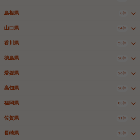
岡山市南区
倉敷市
津山市
6件
19件
7件
下伊那郡喬木村
木曽郡木曽町
1件
5件
広島市南区
広島市西区
10件
4件
島根県
8件
鳥取県全域
鳥取市
米子市
11件
2件
5件
笠岡市
総社市
瀬戸内市
1件
1件
1件
東筑摩郡麻績村
東筑摩郡山形村
1件
4件
広島市安佐南区
呉市
三原市
6件
2件
4件
倉吉市
西伯郡日吉津村
1件
3件
山口県
34件
島根県全域
松江市
出雲市
埴科郡坂城町
8件
5件
3件
1件
尾道市
福山市
東広島市
1件
12件
4件
香川県
廿日市市
安芸郡府中町
53件
1件
2件
山口県全域
下関市
宇部市
34件
7件
2件
安芸郡海田町
1件
山口市
防府市
下松市
9件
1件
6件
徳島県
20件
香川県全域
高松市
丸亀市
53件
42件
6件
岩国市
柳井市
周南市
4件
1件
1件
観音寺市
さぬき市
三豊市
1件
1件
1件
愛媛県
26件
徳島県全域
徳島市
阿南市
20件
13件
4件
山陽小野田市
3件
綾歌郡綾川町
2件
海部郡美波町
板野郡藍住町
1件
2件
高知県
20件
愛媛県全域
松山市
今治市
26件
13件
3件
宇和島市
新居浜市
西条市
1件
4件
1件
福岡県
83件
高知県全域
高知市
土佐市
20件
19件
1件
大洲市
四国中央市
東温市
1件
2件
1件
佐賀県
11件
福岡県全域
北九州市若松区
83件
1件
北九州市小倉北区
北九州市小倉南区
3件
3件
長崎県
13件
佐賀県全域
佐賀市
唐津市
11件
9件
1件