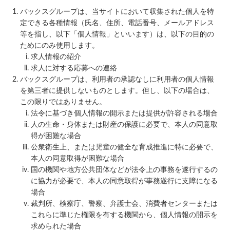
バックスグループは、当サイトにおいて収集された個人を特
定できる各種情報（氏名、住所、電話番号、メールアドレス
等を指し、以下「個人情報」といいます）は、以下の目的の
ためにのみ使用します。
求人情報の紹介
求人に対する応募への連絡
バックスグループは、利用者の承認なしに利用者の個人情報
を第三者に提供しないものとします。但し、以下の場合は、
この限りではありません。
法令に基づき個人情報の開示または提供が許容される場合
人の生命・身体または財産の保護に必要で、本人の同意取
得が困難な場合
公衆衛生上、または児童の健全な育成推進に特に必要で、
本人の同意取得が困難な場合
国の機関や地方公共団体などが法令上の事務を遂行するの
に協力が必要で、本人の同意取得が事務遂行に支障になる
場合
裁判所、検察庁、警察、弁護士会、消費者センターまたは
これらに準じた権限を有する機関から、個人情報の開示を
求められた場合