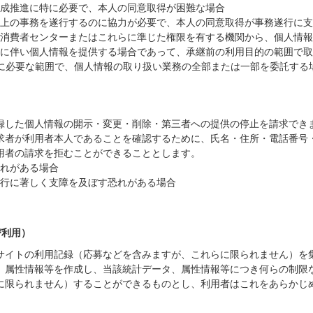
成推進に特に必要で、本人の同意取得が困難な場合
上の事務を遂行するのに協力が必要で、本人の同意取得が事務遂行に支
消費者センターまたはこれらに準じた権限を有する機関から、個人情報
に伴い個人情報を提供する場合であって、承継前の利用目的の範囲で取
に必要な範囲で、個人情報の取り扱い業務の全部または一部を委託する
録した個人情報の開示・変更・削除・第三者への提供の停止を請求でき
求者が利用者本人であることを確認するために、氏名・住所・電話番号
用者の請求を拒むことができることとします。
れがある場合
行に著しく支障を及ぼす恐れがある場合
び利用）
サイトの利用記録（応募などを含みますが、これらに限られません）を
、属性情報等を作成し、当該統計データ、属性情報等につき何らの制限
に限られません）することができるものとし、利用者はこれをあらかじ