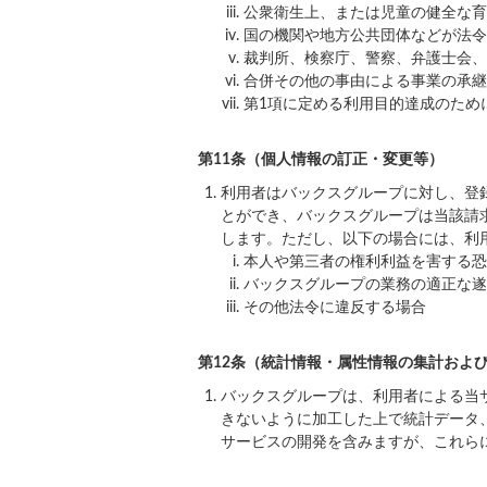
公衆衛生上、または児童の健全な育
国の機関や地方公共団体などが法令
裁判所、検察庁、警察、弁護士会、
合併その他の事由による事業の承継
第1項に定める利用目的達成のため
第11条（個人情報の訂正・変更等）
利用者はバックスグループに対し、登
とができ、バックスグループは当該請
します。ただし、以下の場合には、利
本人や第三者の権利利益を害する恐
バックスグループの業務の適正な遂
その他法令に違反する場合
第12条（統計情報・属性情報の集計およ
バックスグループは、利用者による当
きないように加工した上で統計データ
サービスの開発を含みますが、これら