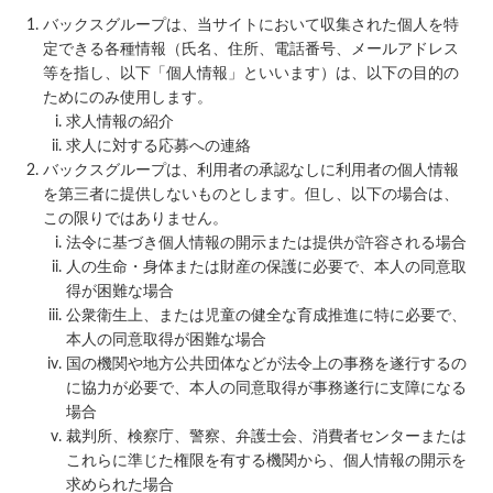
バックスグループは、当サイトにおいて収集された個人を特
定できる各種情報（氏名、住所、電話番号、メールアドレス
等を指し、以下「個人情報」といいます）は、以下の目的の
ためにのみ使用します。
求人情報の紹介
求人に対する応募への連絡
バックスグループは、利用者の承認なしに利用者の個人情報
を第三者に提供しないものとします。但し、以下の場合は、
この限りではありません。
法令に基づき個人情報の開示または提供が許容される場合
人の生命・身体または財産の保護に必要で、本人の同意取
得が困難な場合
公衆衛生上、または児童の健全な育成推進に特に必要で、
本人の同意取得が困難な場合
国の機関や地方公共団体などが法令上の事務を遂行するの
に協力が必要で、本人の同意取得が事務遂行に支障になる
場合
裁判所、検察庁、警察、弁護士会、消費者センターまたは
これらに準じた権限を有する機関から、個人情報の開示を
求められた場合