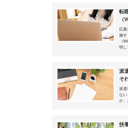
転
（
応募
施す
（W
明し
派
そ
派遣
ない
か、
扶