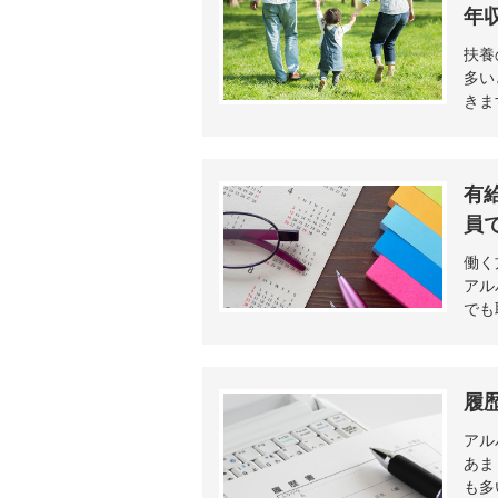
年
扶養
多い
きま
有
員
働く
アル
でも
履
アル
あま
も多