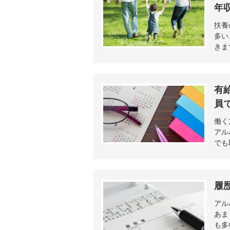
年
扶養
多い
きま
有
員
働く
アル
でも
履
アル
あま
も多