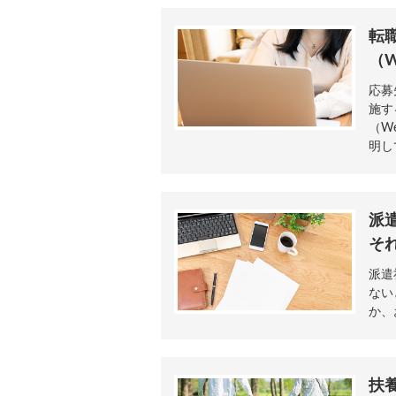
転
（
応募
施す
（W
明し
派
そ
派遣
ない
か、
扶