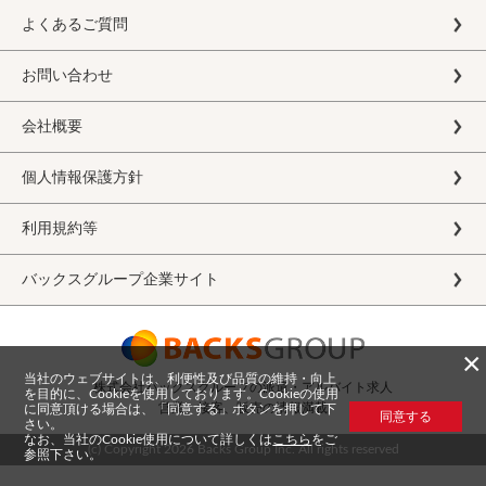
よくあるご質問
お問い合わせ
会社概要
個人情報保護方針
利用規約等
バックスグループ企業サイト
×
当社のウェブサイトは、利便性及び品質の維持・向上
株式会社バックスグループの派遣・アルバイト求人
を目的に、Cookieを使用しております。Cookieの使用
営業、接客、販売の情報満載
に同意頂ける場合は、「同意する」ボタンを押して下
同意する
さい。
なお、当社のCookie使用について詳しくは
こちら
をご
(c) Copyright
2026 Backs Group Inc. All rights reserved
参照下さい。