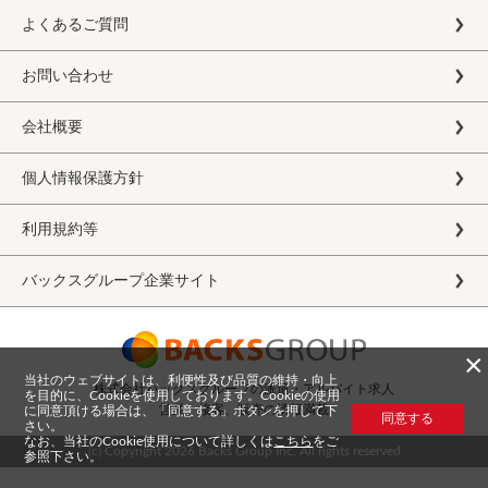
よくあるご質問
お問い合わせ
会社概要
個人情報保護方針
利用規約等
バックスグループ企業サイト
×
当社のウェブサイトは、利便性及び品質の維持・向上
株式会社バックスグループの派遣・アルバイト求人
を目的に、Cookieを使用しております。Cookieの使用
営業、接客、販売の情報満載
に同意頂ける場合は、「同意する」ボタンを押して下
同意する
さい。
なお、当社のCookie使用について詳しくは
こちら
をご
(c) Copyright
2026 Backs Group Inc. All rights reserved
参照下さい。