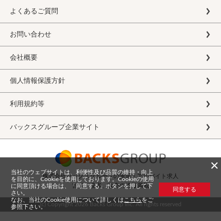
よくあるご質問
お問い合わせ
会社概要
個人情報保護方針
利用規約等
バックスグループ企業サイト
×
当社のウェブサイトは、利便性及び品質の維持・向上
株式会社バックスグループの派遣・アルバイト求人
を目的に、Cookieを使用しております。Cookieの使用
営業、接客、販売の情報満載
に同意頂ける場合は、「同意する」ボタンを押して下
同意する
さい。
なお、当社のCookie使用について詳しくは
こちら
をご
(c) Copyright
2026 Backs Group Inc. All rights reserved
参照下さい。