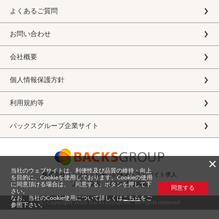
よくあるご質問
お問い合わせ
会社概要
個人情報保護方針
利用規約等
バックスグループ企業サイト
×
当社のウェブサイトは、利便性及び品質の維持・向上
株式会社バックスグループの派遣・アルバイト求人
を目的に、Cookieを使用しております。Cookieの使用
営業、接客、販売の情報満載
に同意頂ける場合は、「同意する」ボタンを押して下
同意する
さい。
なお、当社のCookie使用について詳しくは
こちら
をご
(c) Copyright
2026 Backs Group Inc. All rights reserved
参照下さい。