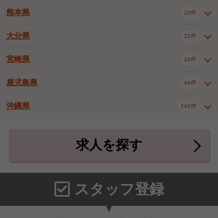
北九州市八幡東区
北九州市八幡西区
3件
3件
武雄市
1件
熊本県
25件
長崎県全域
長崎市
佐世保市
13件
3件
5件
福岡市東区
福岡市博多区
4件
16件
島原市
諫早市
大村市
1件
1件
1件
大分県
福岡市中央区
福岡市西区
21件
8件
3件
熊本県全域
熊本市中央区
25件
7件
西彼杵郡時津町
2件
福岡市城南区
福岡市早良区
1件
2件
熊本市西区
熊本市南区
1件
2件
宮崎県
26件
大分県全域
大分市
別府市
21件
17件
1件
大牟田市
久留米市
直方市
2件
7件
1件
熊本市北区
八代市
人吉市
1件
2件
1件
中津市
3件
鹿児島県
46件
宮崎県全域
宮崎市
都城市
26件
14件
9件
飯塚市
田川市
八女市
1件
1件
1件
荒尾市
宇土市
宇城市
2件
1件
1件
延岡市
日南市
日向市
1件
1件
1件
行橋市
小郡市
筑紫野市
2件
3件
3件
沖縄県
合志市
菊池郡菊陽町
141件
1件
4件
鹿児島県全域
鹿児島市
46件
25件
春日市
大野城市
宗像市
3件
1件
1件
上益城郡御船町
2件
鹿屋市
阿久根市
出水市
6件
1件
3件
沖縄県全域
那覇市
宜野湾市
141件
32件
7件
太宰府市
福津市
糟屋郡志免町
1件
1件
3件
求人を探す
薩摩川内市
日置市
曽於市
4件
1件
1件
石垣市
浦添市
名護市
2件
24件
6件
糟屋郡新宮町
糟屋郡久山町
2件
2件
霧島市
南さつま市
姶良市
3件
1件
1件
糸満市
沖縄市
豊見城市
3件
8件
9件
那珂川市
1件
うるま市
宮古島市
南城市
18件
2件
3件
スタッフ登録
国頭郡本部町
国頭郡金武町
1件
2件
中頭郡読谷村
中頭郡北谷町
3件
6件