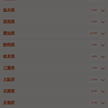
横浜市戸塚区
横浜市港南区
2件
6件
さいたま市浦和区
さいたま市緑区
3件
1件
杉並区
豊島区
北区
12件
60件
4件
千葉市花見川区
千葉市稲毛区
4件
3件
栃木県
横浜市旭区
横浜市泉区
53件
4件
2件
茨城県全域
水戸市
日立市
108件
25件
6件
川越市
熊谷市
川口市
6件
1件
7件
荒川区
板橋区
練馬区
1件
3件
5件
千葉市若葉区
千葉市緑区
2件
2件
横浜市青葉区
横浜市都筑区
4件
7件
土浦市
古河市
石岡市
5件
3件
4件
群馬県
所沢市
飯能市
本庄市
45件
5件
1件
2件
栃木県全域
宇都宮市
足利市
53件
27件
2件
足立区
葛飾区
江戸川区
11件
6件
4件
千葉市美浜区
市川市
船橋市
9件
9件
8件
川崎市川崎区
川崎市幸区
8件
8件
龍ケ崎市
常陸太田市
北茨城市
1件
2件
1件
東松山市
春日部市
狭山市
3件
7件
2件
佐野市
日光市
小山市
6件
1件
5件
八王子市
立川市
武蔵野市
8件
16件
7件
愛知県
木更津市
松戸市
野田市
123件
7件
8件
4件
群馬県全域
前橋市
高崎市
45件
7件
16件
川崎市中原区
川崎市高津区
1件
1件
笠間市
取手市
牛久市
1件
2件
6件
羽生市
鴻巣市
深谷市
3件
2件
1件
真岡市
大田原市
那須塩原市
1件
3件
3件
三鷹市
青梅市
1件
1件
茂原市
成田市
佐倉市
5件
5件
1件
桐生市
伊勢崎市
太田市
1件
6件
7件
川崎市宮前区
川崎市麻生区
1件
1件
静岡県
つくば市
ひたちなか市
14件
17件
10件
愛知県全域
名古屋市千種区
123件
1件
上尾市
越谷市
蕨市
2件
5件
1件
さくら市
下野市
1件
1件
府中市（東京都）
昭島市
2件
2件
旭市
習志野市
柏市
1件
5件
15件
館林市
みどり市
1件
4件
相模原市緑区
相模原市南区
2件
2件
鹿嶋市
守谷市
那珂市
1件
4件
2件
名古屋市東区
名古屋市西区
1件
7件
戸田市
入間市
朝霞市
3件
3件
1件
岐阜県
河内郡上三川町
下都賀郡壬生町
16件
2件
1件
静岡県全域
静岡市葵区
調布市
14件
町田市
小平市
3件
5件
9件
1件
市原市
流山市
八千代市
7件
6件
1件
北群馬郡吉岡町
邑楽郡千代田町
2件
1件
横須賀市
平塚市
鎌倉市
3件
13件
3件
稲敷市
神栖市
鉾田市
1件
10件
2件
名古屋市中村区
名古屋市中区
22件
3件
志木市
久喜市
富士見市
1件
3件
2件
静岡市駿河区
富士市
藤枝市
国分寺市
3件
清瀬市
1件
東久留米市
1件
2件
2件
1件
鴨川市
鎌ケ谷市
君津市
2件
1件
1件
三重県
17件
岐阜県全域
岐阜市
大垣市
藤沢市
16件
茅ヶ崎市
4件
秦野市
4件
13件
2件
1件
つくばみらい市
小美玉市
3件
1件
名古屋市昭和区
名古屋市瑞穂区
1件
1件
三郷市
蓮田市
坂戸市
3件
1件
2件
駿東郡清水町
浜松市中央区
多摩市
1件
稲城市
5件
1件
3件
浦安市
四街道市
印西市
3件
1件
9件
高山市
多治見市
羽島市
厚木市
1件
大和市
1件
伊勢原市
1件
2件
2件
2件
稲敷郡阿見町
1件
大阪府
名古屋市中川区
名古屋市港区
174件
1件
4件
三重県全域
津市
四日市市
幸手市
17件
児玉郡上里町
3件
2件
1件
1件
白井市
富里市
山武市
2件
2件
2件
土岐市
各務原市
可児市
海老名市
1件
座間市
1件
1件
1件
2件
名古屋市南区
名古屋市守山区
2件
1件
桑名市
鈴鹿市
員弁郡東員町
3件
6件
1件
兵庫県
85件
大阪府全域
大阪市西区
いすみ市
174件
長生郡長生村
2件
1件
1件
本巣市
本巣郡北方町
1件
1件
名古屋市緑区
名古屋市名東区
5件
1件
多気郡明和町
2件
大阪市港区
大阪市天王寺区
1件
1件
京都府
31件
兵庫県全域
神戸市東灘区
85件
4件
名古屋市天白区
豊橋市
岡崎市
1件
6件
16件