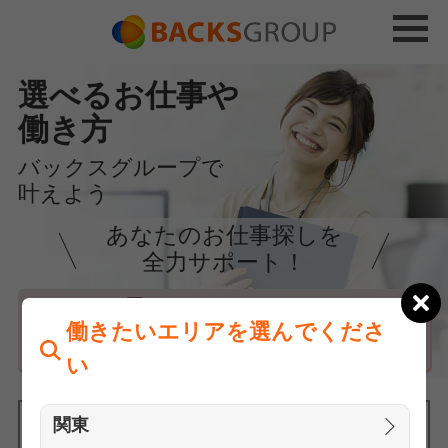
選べるお仕事や
働き方
バックスグループで
叶えよう
あなたのお仕事探しを
全力サポート！
はじめての方へ
働きたいエリアを選んでくださ
まずは相談
い
関東
働きたいエリアを選んでください