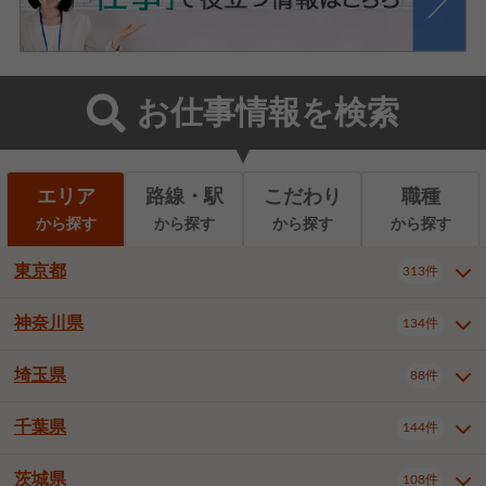
お仕事情報を検索
エリア
路線・駅
こだわり
職種
から探す
から探す
から探す
から探す
東京都
313件
神奈川県
134件
東京都全域
千代田区
中央区
313件
22件
9件
港区
新宿区
文京区
8件
26件
2件
埼玉県
88件
神奈川県全域
横浜市西区
134件
28件
台東区
墨田区
江東区
8件
9件
7件
横浜市中区
横浜市磯子区
6件
1件
千葉県
144件
埼玉県全域
さいたま市北区
88件
3件
品川区
目黒区
大田区
12件
5件
5件
横浜市金沢区
横浜市港北区
2件
4件
さいたま市大宮区
さいたま市見沼区
10件
2件
茨城県
世田谷区
渋谷区
中野区
108件
9件
22件
2件
千葉県全域
千葉市中央区
144件
17件