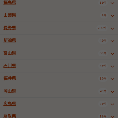
大仙市
2件
福島県
11件
羽曳野市
門真市
摂津市
2件
3件
1件
山形県全域
山形市
米沢市
11件
5件
1件
岩見沢市
網走市
苫小牧市
3件
1件
3件
柴田郡大河原町
宮城郡利府町
1件
1件
高石市
藤井寺市
東大阪市
1件
1件
7件
鶴岡市
新庄市
上山市
1件
1件
2件
江別市
紋別市
千歳市
3件
1件
2件
山梨県
富谷市
1件
2件
福島県全域
福島市
会津若松市
11件
3件
1件
泉南市
四條畷市
大阪狭山市
2件
2件
1件
天童市
1件
恵庭市
北広島市
紋別郡遠軽町
3件
1件
1件
郡山市
いわき市
5件
2件
長野県
230件
山梨県全域
中巨摩郡昭和町
1件
1件
釧路郡釧路町
厚岸郡厚岸町
1件
1件
新潟県
45件
長野県全域
長野市
松本市
230件
63件
40件
上田市
岡谷市
飯田市
19件
3件
20件
富山県
38件
新潟県全域
新潟市東区
45件
2件
諏訪市
須坂市
小諸市
5件
13件
4件
新潟市中央区
新潟市江南区
12件
3件
石川県
45件
富山県全域
富山市
高岡市
38件
27件
5件
伊那市
駒ヶ根市
中野市
6件
6件
2件
新潟市西区
長岡市
柏崎市
4件
11件
1件
砺波市
小矢部市
射水市
1件
2件
3件
福井県
大町市
飯山市
茅野市
15件
1件
5件
2件
石川県全域
金沢市
小松市
45件
22件
4件
新発田市
小千谷市
見附市
3件
1件
1件
塩尻市
佐久市
千曲市
2件
12件
4件
白山市
野々市市
6件
13件
岡山県
燕市
上越市
佐渡市
70件
3件
3件
1件
福井県全域
福井市
越前市
15件
12件
3件
安曇野市
北佐久郡軽井沢町
2件
4件
広島県
71件
岡山県全域
岡山市北区
70件
27件
諏訪郡下諏訪町
諏訪郡富士見町
1件
1件
岡山市中区
岡山市東区
6件
2件
上伊那郡箕輪町
上伊那郡宮田村
2件
1件
鳥取県
11件
広島県全域
広島市中区
71件
24件