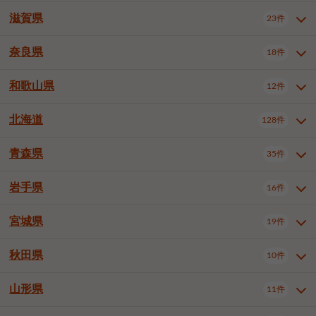
大阪市浪速区
大阪市生野区
5件
1件
神戸市兵庫区
神戸市長田区
3件
1件
一宮市
半田市
春日井市
3件
2件
3件
滋賀県
23件
京都府全域
京都市北区
31件
1件
大阪市城東区
大阪市阿倍野区
1件
2件
神戸市須磨区
神戸市垂水区
1件
9件
豊川市
津島市
豊田市
3件
1件
8件
京都市左京区
京都市中京区
2件
1件
奈良県
大阪市住吉区
大阪市西成区
18件
1件
1件
滋賀県全域
大津市
彦根市
23件
3件
1件
神戸市北区
神戸市中央区
4件
12件
安城市
西尾市
小牧市
5件
2件
1件
京都市下京区
京都市南区
10件
6件
大阪市住之江区
大阪市平野区
1件
1件
長浜市
近江八幡市
草津市
1件
1件
5件
和歌山県
神戸市西区
姫路市
尼崎市
12件
4件
6件
3件
奈良県全域
奈良市
大和高田市
稲沢市
18件
大府市
4件
知立市
1件
1件
1件
1件
京都市右京区
京都市伏見区
1件
2件
大阪市北区
大阪市中央区
58件
12件
守山市
甲賀市
湖南市
3件
2件
1件
明石市
西宮市
芦屋市
4件
7件
1件
大和郡山市
橿原市
桜井市
高浜市
1件
日進市
4件
長久手市
2件
1件
2件
2件
北海道
京都市山科区
京都市西京区
128件
1件
1件
和歌山県全域
和歌山市
海南市
12件
5件
1件
堺市堺区
堺市中区
堺市東区
1件
1件
2件
高島市
東近江市
蒲生郡竜王町
1件
4件
1件
伊丹市
加古川市
西脇市
3件
9件
1件
御所市
生駒市
香芝市
愛知郡東郷町
1件
丹羽郡扶桑町
2件
1件
6件
2件
宇治市
亀岡市
長岡京市
1件
2件
1件
橋本市
有田市
御坊市
1件
1件
1件
堺市西区
堺市北区
堺市美原区
2件
2件
1件
青森県
35件
北海道全域
札幌市中央区
128件
23件
宝塚市
三木市
川西市
2件
2件
1件
生駒郡斑鳩町
北葛城郡上牧町
知多郡東浦町
1件
額田郡幸田町
1件
4件
2件
八幡市
2件
岩出市
3件
岸和田市
豊中市
吹田市
4件
5件
1件
札幌市北区
札幌市東区
19件
4件
三田市
加西市
丹波篠山市
1件
1件
1件
岩手県
16件
青森県全域
青森市
弘前市
35件
14件
7件
泉大津市
高槻市
守口市
1件
5件
1件
札幌市白石区
札幌市豊平区
4件
8件
加東市
たつの市
神崎郡福崎町
2件
1件
1件
八戸市
三沢市
むつ市
9件
3件
2件
宮城県
19件
岩手県全域
盛岡市
花巻市
枚方市
16件
茨木市
8件
八尾市
1件
5件
4件
3件
札幌市西区
札幌市厚別区
16件
4件
揖保郡太子町
1件
北上市
一関市
奥州市
泉佐野市
2件
富田林市
1件
寝屋川市
4件
3件
2件
4件
秋田県
札幌市手稲区
札幌市清田区
10件
2件
5件
宮城県全域
仙台市青葉区
19件
6件
河内長野市
松原市
大東市
1件
1件
1件
函館市
小樽市
旭川市
4件
1件
10件
仙台市宮城野区
仙台市太白区
3件
1件
山形県
11件
秋田県全域
秋田市
大館市
10件
6件
2件
和泉市
箕面市
柏原市
11件
5件
1件
釧路市
帯広市
北見市
2件
2件
4件
仙台市泉区
名取市
多賀城市
3件
1件
1件