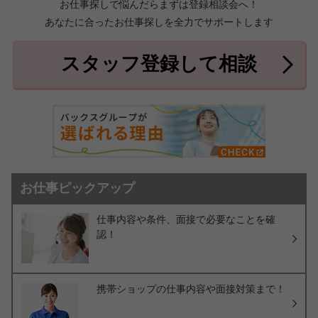
お仕事探しで悩んだらまずは登録相談会へ！
あなたに合ったお仕事探しを全力でサポートします
中頭郡北中城村
中頭郡中城村
7件
2件
中頭郡西原町
島尻郡与那原町
2件
1件
スタッフ登録して相談
島尻郡南風原町
3件
お仕事ピックアップ
仕事内容や条件、面接で必要なことを確
認！
携帯ショップの仕事内容や面接対策まで！