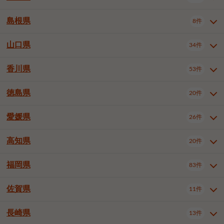
岡山市南区
倉敷市
津山市
6件
19件
7件
下伊那郡喬木村
木曽郡木曽町
1件
5件
広島市南区
広島市西区
10件
4件
島根県
8件
鳥取県全域
鳥取市
米子市
11件
2件
5件
笠岡市
総社市
瀬戸内市
1件
1件
1件
東筑摩郡麻績村
東筑摩郡山形村
1件
4件
広島市安佐南区
呉市
三原市
6件
2件
4件
倉吉市
西伯郡日吉津村
1件
3件
山口県
34件
島根県全域
松江市
出雲市
埴科郡坂城町
8件
5件
3件
1件
尾道市
福山市
東広島市
1件
12件
4件
香川県
廿日市市
安芸郡府中町
53件
1件
2件
山口県全域
下関市
宇部市
34件
7件
2件
安芸郡海田町
1件
山口市
防府市
下松市
9件
1件
6件
徳島県
20件
香川県全域
高松市
丸亀市
53件
42件
6件
岩国市
柳井市
周南市
4件
1件
1件
観音寺市
さぬき市
三豊市
1件
1件
1件
愛媛県
26件
徳島県全域
徳島市
阿南市
20件
13件
4件
山陽小野田市
3件
綾歌郡綾川町
2件
海部郡美波町
板野郡藍住町
1件
2件
高知県
20件
愛媛県全域
松山市
今治市
26件
13件
3件
宇和島市
新居浜市
西条市
1件
4件
1件
福岡県
83件
高知県全域
高知市
土佐市
20件
19件
1件
大洲市
四国中央市
東温市
1件
2件
1件
佐賀県
11件
福岡県全域
北九州市若松区
83件
1件
北九州市小倉北区
北九州市小倉南区
3件
3件
長崎県
13件
佐賀県全域
佐賀市
唐津市
11件
9件
1件