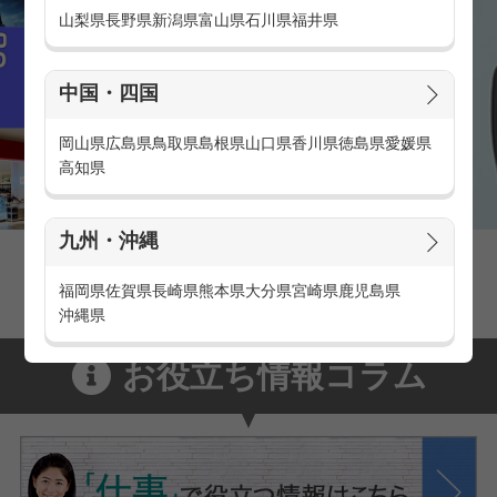
山梨県
長野県
新潟県
富山県
石川県
福井県
中国・四国
岡山県
広島県
鳥取県
島根県
山口県
香川県
徳島県
愛媛県
高知県
九州・沖縄
家電量販店の派遣・バイト求人
家電量販店で働くメリットをご紹介！
福岡県
佐賀県
長崎県
熊本県
大分県
宮崎県
鹿児島県
沖縄県
お役立ち情報コラム