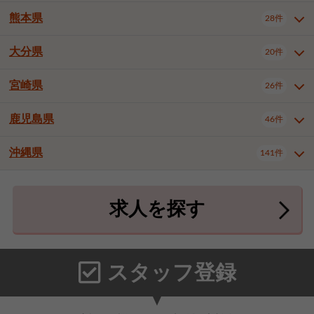
北九州市八幡東区
北九州市八幡西区
3件
3件
熊本県
28件
長崎県全域
長崎市
佐世保市
16件
4件
6件
福岡市東区
福岡市博多区
4件
17件
島原市
諫早市
大村市
1件
2件
1件
大分県
福岡市中央区
福岡市西区
20件
9件
3件
熊本県全域
熊本市中央区
28件
7件
西彼杵郡時津町
2件
福岡市城南区
福岡市早良区
1件
2件
熊本市西区
熊本市南区
1件
2件
宮崎県
26件
大分県全域
大分市
別府市
20件
16件
1件
大牟田市
久留米市
直方市
2件
6件
1件
熊本市北区
八代市
人吉市
1件
1件
2件
中津市
3件
鹿児島県
46件
宮崎県全域
宮崎市
都城市
26件
14件
9件
飯塚市
田川市
八女市
1件
3件
1件
荒尾市
山鹿市
菊池市
2件
1件
1件
延岡市
日南市
日向市
1件
1件
1件
行橋市
中間市
小郡市
2件
1件
3件
沖縄県
宇土市
宇城市
天草市
141件
1件
1件
1件
鹿児島県全域
鹿児島市
46件
25件
筑紫野市
春日市
大野城市
3件
4件
1件
合志市
菊池郡菊陽町
1件
4件
鹿屋市
阿久根市
出水市
6件
1件
3件
沖縄県全域
那覇市
宜野湾市
141件
32件
7件
宗像市
太宰府市
福津市
1件
1件
1件
上益城郡御船町
2件
求人を探す
薩摩川内市
日置市
曽於市
4件
1件
1件
石垣市
浦添市
名護市
2件
24件
6件
糟屋郡志免町
糟屋郡新宮町
4件
2件
霧島市
南さつま市
姶良市
3件
1件
1件
糸満市
沖縄市
豊見城市
3件
8件
9件
糟屋郡久山町
那珂川市
3件
1件
うるま市
宮古島市
南城市
18件
2件
3件
スタッフ登録
国頭郡本部町
国頭郡金武町
1件
2件
中頭郡読谷村
中頭郡北谷町
3件
6件