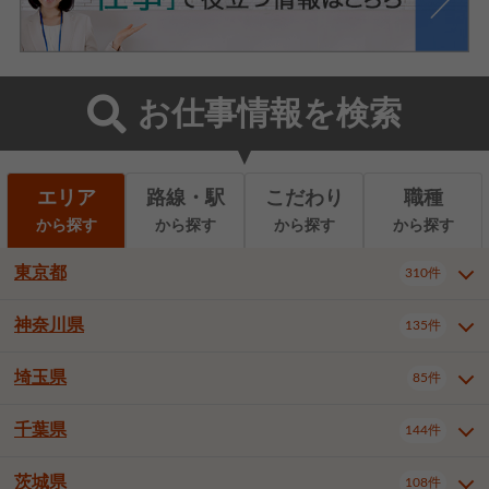
お仕事情報を検索
エリア
路線・駅
こだわり
職種
から探す
から探す
から探す
から探す
東京都
310件
神奈川県
135件
東京都全域
千代田区
310件
22件
中央区
港区
新宿区
11件
8件
27件
埼玉県
85件
神奈川県全域
横浜市西区
135件
29件
文京区
台東区
墨田区
3件
7件
9件
横浜市中区
横浜市磯子区
6件
1件
千葉県
144件
埼玉県全域
さいたま市北区
85件
2件
江東区
品川区
目黒区
6件
11件
5件
横浜市金沢区
横浜市港北区
2件
4件
さいたま市大宮区
さいたま市見沼区
10件
2件
茨城県
大田区
世田谷区
渋谷区
108件
4件
9件
22件
千葉県全域
千葉市中央区
144件
17件