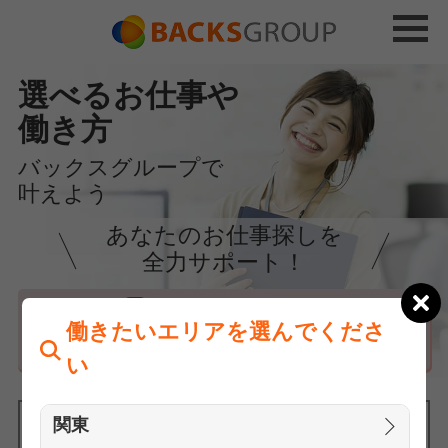
選べるお仕事や
働き方
バックスグループで
叶えよう
あなたのお仕事探しを
全力サポート！
はじめての方へ
働きたいエリアを選んでくださ
まずは相談
い
関東
働きたいエリアを選んでください