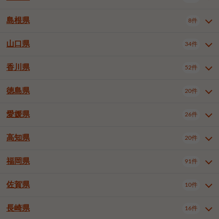
岡山市南区
倉敷市
津山市
6件
19件
7件
下伊那郡喬木村
木曽郡木曽町
1件
5件
広島市南区
広島市西区
10件
4件
島根県
8件
鳥取県全域
鳥取市
米子市
11件
2件
5件
笠岡市
総社市
瀬戸内市
1件
1件
1件
東筑摩郡麻績村
東筑摩郡山形村
1件
4件
広島市安佐南区
呉市
三原市
6件
2件
4件
倉吉市
西伯郡日吉津村
1件
3件
山口県
34件
島根県全域
松江市
出雲市
埴科郡坂城町
8件
5件
3件
1件
尾道市
福山市
東広島市
1件
12件
4件
香川県
廿日市市
安芸郡府中町
52件
1件
2件
山口県全域
下関市
宇部市
34件
7件
2件
安芸郡海田町
1件
山口市
防府市
下松市
9件
1件
6件
徳島県
20件
香川県全域
高松市
丸亀市
52件
41件
6件
岩国市
柳井市
周南市
4件
1件
1件
観音寺市
さぬき市
三豊市
1件
1件
1件
愛媛県
26件
徳島県全域
徳島市
阿南市
20件
13件
4件
山陽小野田市
3件
綾歌郡綾川町
2件
海部郡美波町
板野郡藍住町
1件
2件
高知県
20件
愛媛県全域
松山市
今治市
26件
13件
3件
宇和島市
新居浜市
西条市
1件
4件
1件
福岡県
91件
高知県全域
高知市
土佐市
20件
19件
1件
大洲市
四国中央市
東温市
1件
2件
1件
佐賀県
10件
福岡県全域
北九州市若松区
91件
2件
北九州市小倉北区
北九州市小倉南区
3件
3件
長崎県
16件
佐賀県全域
佐賀市
唐津市
10件
9件
1件