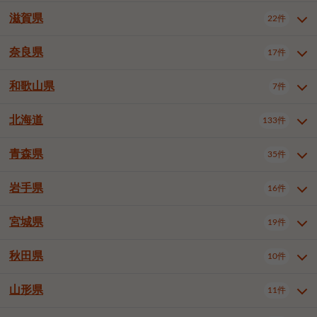
大阪市浪速区
大阪市東淀川区
4件
1件
神戸市兵庫区
神戸市長田区
2件
1件
一宮市
半田市
春日井市
3件
2件
3件
滋賀県
22件
京都府全域
京都市北区
35件
1件
大阪市生野区
大阪市阿倍野区
1件
2件
神戸市須磨区
神戸市垂水区
1件
11件
豊川市
津島市
豊田市
3件
1件
8件
京都市左京区
京都市中京区
2件
2件
奈良県
大阪市住吉区
大阪市西成区
17件
1件
1件
滋賀県全域
大津市
彦根市
22件
3件
1件
神戸市北区
神戸市中央区
4件
14件
安城市
西尾市
小牧市
5件
2件
1件
京都市下京区
京都市南区
10件
6件
大阪市鶴見区
大阪市住之江区
1件
1件
長浜市
近江八幡市
草津市
1件
2件
3件
和歌山県
神戸市西区
姫路市
尼崎市
7件
4件
7件
6件
奈良県全域
奈良市
大和高田市
稲沢市
17件
大府市
4件
知立市
1件
1件
1件
1件
京都市右京区
京都市伏見区
1件
2件
大阪市平野区
大阪市北区
2件
58件
守山市
甲賀市
湖南市
4件
2件
1件
明石市
西宮市
洲本市
6件
8件
1件
大和郡山市
橿原市
桜井市
高浜市
1件
日進市
4件
長久手市
2件
1件
2件
2件
北海道
京都市山科区
京都市西京区
133件
1件
1件
和歌山県全域
和歌山市
橋本市
7件
2件
1件
大阪市中央区
堺市堺区
13件
2件
東近江市
蒲生郡竜王町
4件
1件
芦屋市
伊丹市
豊岡市
1件
3件
1件
御所市
生駒市
香芝市
愛知郡東郷町
1件
丹羽郡扶桑町
1件
1件
6件
2件
福知山市
舞鶴市
綾部市
1件
1件
1件
御坊市
田辺市
岩出市
1件
1件
2件
堺市中区
堺市東区
堺市西区
1件
1件
2件
青森県
35件
北海道全域
札幌市中央区
133件
27件
加古川市
西脇市
宝塚市
11件
1件
2件
生駒郡斑鳩町
北葛城郡上牧町
知多郡東浦町
1件
額田郡幸田町
1件
4件
2件
宇治市
亀岡市
長岡京市
1件
2件
1件
堺市南区
堺市北区
堺市美原区
1件
2件
1件
札幌市北区
札幌市東区
19件
4件
三木市
川西市
三田市
2件
1件
1件
岩手県
16件
青森県全域
青森市
弘前市
35件
14件
7件
八幡市
2件
岸和田市
豊中市
吹田市
4件
6件
1件
札幌市白石区
札幌市豊平区
4件
8件
加西市
丹波篠山市
丹波市
1件
1件
1件
八戸市
三沢市
むつ市
9件
3件
2件
宮城県
19件
岩手県全域
盛岡市
花巻市
泉大津市
16件
高槻市
8件
守口市
1件
1件
5件
1件
札幌市西区
札幌市厚別区
17件
4件
宍粟市
加東市
たつの市
1件
2件
1件
北上市
一関市
奥州市
枚方市
2件
茨木市
1件
八尾市
4件
7件
4件
5件
秋田県
札幌市手稲区
札幌市清田区
10件
2件
5件
宮城県全域
仙台市青葉区
神崎郡福崎町
19件
揖保郡太子町
6件
1件
1件
泉佐野市
富田林市
寝屋川市
3件
2件
4件
函館市
小樽市
旭川市
4件
1件
10件
仙台市宮城野区
仙台市太白区
3件
1件
山形県
11件
秋田県全域
秋田市
大館市
10件
6件
2件
河内長野市
松原市
大東市
1件
1件
1件
釧路市
帯広市
北見市
2件
2件
4件
仙台市泉区
名取市
多賀城市
3件
1件
1件