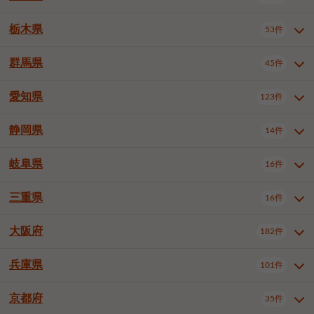
横浜市戸塚区
横浜市港南区
2件
6件
さいたま市浦和区
さいたま市緑区
3件
1件
中野区
杉並区
豊島区
2件
13件
61件
千葉市花見川区
千葉市稲毛区
4件
3件
栃木県
横浜市旭区
横浜市泉区
53件
4件
2件
茨城県全域
水戸市
日立市
108件
25件
6件
川越市
熊谷市
川口市
6件
1件
6件
北区
荒川区
板橋区
3件
1件
3件
千葉市若葉区
千葉市緑区
2件
2件
横浜市青葉区
横浜市都筑区
4件
7件
土浦市
古河市
石岡市
5件
3件
4件
群馬県
所沢市
飯能市
本庄市
45件
5件
1件
2件
栃木県全域
宇都宮市
足利市
53件
27件
2件
練馬区
足立区
葛飾区
5件
11件
5件
千葉市美浜区
市川市
船橋市
9件
9件
8件
川崎市川崎区
川崎市幸区
8件
8件
龍ケ崎市
常陸太田市
北茨城市
1件
2件
1件
東松山市
春日部市
狭山市
3件
7件
2件
佐野市
日光市
小山市
6件
1件
5件
江戸川区
八王子市
立川市
4件
8件
16件
愛知県
木更津市
松戸市
野田市
123件
7件
8件
4件
群馬県全域
前橋市
高崎市
45件
7件
16件
川崎市中原区
川崎市高津区
1件
1件
笠間市
取手市
牛久市
1件
2件
6件
羽生市
鴻巣市
深谷市
3件
2件
1件
真岡市
大田原市
那須塩原市
1件
3件
3件
武蔵野市
三鷹市
青梅市
7件
1件
1件
茂原市
成田市
佐倉市
5件
5件
1件
桐生市
伊勢崎市
太田市
1件
6件
7件
川崎市宮前区
川崎市麻生区
1件
1件
静岡県
つくば市
ひたちなか市
14件
17件
10件
愛知県全域
名古屋市千種区
123件
1件
上尾市
越谷市
蕨市
2件
5件
1件
さくら市
下野市
1件
1件
府中市（東京都）
昭島市
2件
2件
旭市
習志野市
柏市
1件
5件
15件
館林市
みどり市
1件
4件
相模原市緑区
相模原市南区
2件
2件
鹿嶋市
守谷市
那珂市
1件
4件
2件
名古屋市東区
名古屋市西区
1件
7件
戸田市
入間市
朝霞市
2件
3件
1件
岐阜県
河内郡上三川町
下都賀郡壬生町
16件
2件
1件
静岡県全域
静岡市葵区
調布市
14件
町田市
国分寺市
3件
4件
9件
2件
市原市
流山市
八千代市
7件
6件
1件
北群馬郡吉岡町
邑楽郡千代田町
2件
1件
横須賀市
平塚市
鎌倉市
3件
13件
3件
稲敷市
神栖市
鉾田市
1件
10件
2件
名古屋市中村区
名古屋市中区
22件
3件
志木市
久喜市
富士見市
1件
3件
2件
静岡市駿河区
富士市
藤枝市
清瀬市
3件
東久留米市
1件
多摩市
1件
2件
1件
1件
鴨川市
鎌ケ谷市
君津市
2件
1件
1件
三重県
16件
岐阜県全域
岐阜市
大垣市
藤沢市
16件
茅ヶ崎市
4件
秦野市
4件
13件
2件
1件
つくばみらい市
小美玉市
3件
1件
名古屋市昭和区
名古屋市瑞穂区
1件
1件
三郷市
蓮田市
坂戸市
3件
1件
2件
駿東郡清水町
浜松市中央区
稲城市
1件
5件
2件
浦安市
四街道市
印西市
3件
1件
9件
高山市
多治見市
羽島市
厚木市
1件
大和市
1件
伊勢原市
1件
2件
2件
2件
稲敷郡阿見町
1件
大阪府
名古屋市中川区
名古屋市港区
182件
1件
4件
三重県全域
津市
四日市市
幸手市
16件
児玉郡上里町
3件
2件
1件
1件
白井市
富里市
山武市
2件
2件
2件
土岐市
各務原市
可児市
海老名市
1件
座間市
1件
1件
1件
2件
名古屋市南区
名古屋市守山区
2件
1件
桑名市
鈴鹿市
員弁郡東員町
2件
6件
1件
兵庫県
101件
大阪府全域
大阪市西区
いすみ市
182件
長生郡長生村
2件
1件
1件
本巣市
本巣郡北方町
1件
1件
名古屋市緑区
名古屋市名東区
5件
1件
多気郡明和町
2件
大阪市港区
大阪市天王寺区
1件
1件
京都府
35件
兵庫県全域
神戸市東灘区
101件
4件
名古屋市天白区
豊橋市
岡崎市
1件
6件
16件