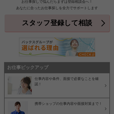
お仕事探しで悩んだらまずは登録相談会へ！
あなたに合ったお仕事探しを全力でサポートします
中頭郡北中城村
中頭郡中城村
7件
2件
中頭郡西原町
島尻郡与那原町
2件
1件
スタッフ登録して相談
島尻郡南風原町
3件
お仕事ピックアップ
仕事内容や条件、面接で必要なことを確
認！
携帯ショップの仕事内容や面接対策まで！