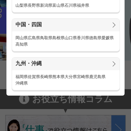
山梨県
長野県
新潟県
富山県
石川県
福井県
中国・四国
岡山県
広島県
鳥取県
島根県
山口県
香川県
徳島県
愛媛県
高知県
九州・沖縄
家電量販店の派遣・バイト求人
家電量販店で働くメリットをご紹介！
福岡県
佐賀県
長崎県
熊本県
大分県
宮崎県
鹿児島県
沖縄県
お役立ち情報コラム