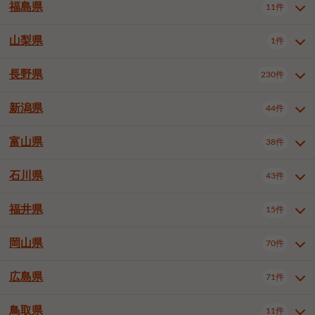
大仙市
2件
福島県
11件
和泉市
箕面市
柏原市
12件
5件
1件
山形県全域
山形市
米沢市
11件
5件
1件
岩見沢市
網走市
苫小牧市
3件
1件
3件
柴田郡大河原町
宮城郡利府町
1件
1件
羽曳野市
門真市
摂津市
2件
3件
1件
鶴岡市
新庄市
上山市
1件
1件
2件
江別市
紋別市
千歳市
3件
1件
2件
山梨県
富谷市
1件
2件
福島県全域
福島市
会津若松市
11件
3件
1件
高石市
藤井寺市
東大阪市
1件
1件
7件
天童市
1件
恵庭市
北広島市
紋別郡遠軽町
3件
1件
1件
郡山市
いわき市
5件
2件
長野県
230件
山梨県全域
中巨摩郡昭和町
1件
1件
泉南市
四條畷市
大阪狭山市
1件
2件
1件
釧路郡釧路町
厚岸郡厚岸町
1件
1件
新潟県
44件
長野県全域
長野市
松本市
230件
63件
40件
上田市
岡谷市
飯田市
19件
3件
20件
富山県
38件
新潟県全域
新潟市東区
44件
2件
諏訪市
須坂市
小諸市
5件
13件
4件
新潟市中央区
新潟市江南区
11件
3件
石川県
43件
富山県全域
富山市
高岡市
38件
27件
5件
伊那市
駒ヶ根市
中野市
6件
6件
2件
新潟市西区
長岡市
柏崎市
4件
11件
1件
砺波市
小矢部市
射水市
1件
2件
3件
福井県
大町市
飯山市
茅野市
15件
1件
5件
2件
石川県全域
金沢市
小松市
43件
22件
4件
新発田市
小千谷市
見附市
3件
1件
1件
塩尻市
佐久市
千曲市
2件
12件
4件
白山市
野々市市
4件
13件
岡山県
燕市
上越市
佐渡市
70件
3件
3件
1件
福井県全域
福井市
越前市
15件
12件
3件
安曇野市
北佐久郡軽井沢町
2件
4件
広島県
71件
岡山県全域
岡山市北区
70件
27件
諏訪郡下諏訪町
諏訪郡富士見町
1件
1件
岡山市中区
岡山市東区
6件
2件
上伊那郡箕輪町
上伊那郡宮田村
2件
1件
鳥取県
11件
広島県全域
広島市中区
71件
24件