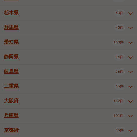
横浜市戸塚区
横浜市港南区
2件
6件
さいたま市浦和区
さいたま市緑区
3件
1件
中野区
杉並区
豊島区
2件
13件
61件
千葉市花見川区
千葉市稲毛区
4件
3件
栃木県
横浜市旭区
横浜市泉区
53件
4件
2件
茨城県全域
水戸市
日立市
108件
25件
6件
川越市
熊谷市
川口市
6件
1件
6件
北区
荒川区
板橋区
3件
1件
3件
千葉市若葉区
千葉市緑区
2件
2件
横浜市青葉区
横浜市都筑区
4件
7件
土浦市
古河市
石岡市
5件
3件
4件
群馬県
所沢市
飯能市
本庄市
45件
5件
1件
2件
栃木県全域
宇都宮市
足利市
53件
27件
2件
練馬区
足立区
葛飾区
5件
11件
5件
千葉市美浜区
市川市
船橋市
9件
9件
8件
川崎市川崎区
川崎市幸区
8件
8件
龍ケ崎市
常陸太田市
北茨城市
1件
2件
1件
東松山市
春日部市
狭山市
3件
7件
2件
佐野市
日光市
小山市
6件
1件
5件
江戸川区
八王子市
立川市
4件
8件
16件
愛知県
木更津市
松戸市
野田市
123件
7件
8件
4件
群馬県全域
前橋市
高崎市
45件
7件
16件
川崎市中原区
川崎市高津区
1件
1件
笠間市
取手市
牛久市
1件
2件
6件
羽生市
鴻巣市
深谷市
3件
2件
1件
真岡市
大田原市
那須塩原市
1件
3件
3件
武蔵野市
三鷹市
青梅市
7件
1件
1件
茂原市
成田市
佐倉市
5件
5件
1件
桐生市
伊勢崎市
太田市
1件
6件
7件
川崎市宮前区
川崎市麻生区
1件
1件
静岡県
つくば市
ひたちなか市
14件
17件
10件
愛知県全域
名古屋市千種区
123件
1件
上尾市
越谷市
蕨市
2件
5件
1件
さくら市
下野市
1件
1件
府中市（東京都）
昭島市
2件
2件
旭市
習志野市
柏市
1件
5件
15件
館林市
みどり市
1件
4件
相模原市緑区
相模原市南区
2件
2件
鹿嶋市
守谷市
那珂市
1件
4件
2件
名古屋市東区
名古屋市西区
1件
7件
戸田市
入間市
朝霞市
2件
3件
1件
岐阜県
河内郡上三川町
下都賀郡壬生町
16件
2件
1件
静岡県全域
静岡市葵区
調布市
14件
町田市
国分寺市
3件
4件
9件
2件
市原市
流山市
八千代市
7件
6件
1件
北群馬郡吉岡町
邑楽郡千代田町
2件
1件
横須賀市
平塚市
鎌倉市
3件
13件
3件
稲敷市
神栖市
鉾田市
1件
10件
2件
名古屋市中村区
名古屋市中区
22件
3件
志木市
久喜市
富士見市
1件
3件
2件
静岡市駿河区
富士市
藤枝市
清瀬市
3件
東久留米市
1件
多摩市
1件
2件
1件
1件
鴨川市
鎌ケ谷市
君津市
2件
1件
1件
三重県
16件
岐阜県全域
岐阜市
大垣市
藤沢市
16件
茅ヶ崎市
4件
秦野市
4件
13件
2件
1件
つくばみらい市
小美玉市
3件
1件
名古屋市昭和区
名古屋市瑞穂区
1件
1件
三郷市
蓮田市
坂戸市
3件
1件
2件
駿東郡清水町
浜松市中央区
稲城市
1件
5件
2件
浦安市
四街道市
印西市
3件
1件
9件
高山市
多治見市
羽島市
厚木市
1件
大和市
1件
伊勢原市
1件
2件
2件
2件
稲敷郡阿見町
1件
大阪府
名古屋市中川区
名古屋市港区
182件
1件
4件
三重県全域
津市
四日市市
幸手市
16件
児玉郡上里町
3件
2件
1件
1件
白井市
富里市
山武市
2件
2件
2件
土岐市
各務原市
可児市
海老名市
1件
座間市
1件
1件
1件
2件
名古屋市南区
名古屋市守山区
2件
1件
桑名市
鈴鹿市
員弁郡東員町
2件
6件
1件
兵庫県
101件
大阪府全域
大阪市西区
いすみ市
182件
長生郡長生村
2件
1件
1件
本巣市
本巣郡北方町
1件
1件
名古屋市緑区
名古屋市名東区
5件
1件
多気郡明和町
2件
大阪市港区
大阪市天王寺区
1件
1件
京都府
35件
兵庫県全域
神戸市東灘区
101件
4件
名古屋市天白区
豊橋市
岡崎市
1件
6件
16件