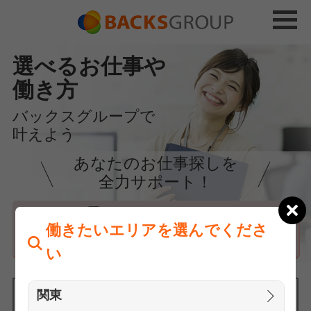
選べるお仕事や
働き方
バックスグループで
叶えよう
あなたのお仕事探しを
全力サポート！
はじめての方へ
働きたいエリアを選んでくださ
まずは相談
い
関東
働きたいエリアを選んでください