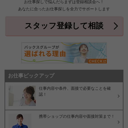
お仕事探しで悩んだらまずは登録相談会へ！
あなたに合ったお仕事探しを全力でサポートします
中頭郡北中城村
中頭郡中城村
7件
2件
中頭郡西原町
島尻郡与那原町
2件
1件
スタッフ登録して相談
島尻郡南風原町
3件
お仕事ピックアップ
仕事内容や条件、面接で必要なことを確
認！
携帯ショップの仕事内容や面接対策まで！