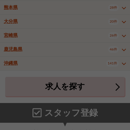
北九州市八幡東区
北九州市八幡西区
3件
3件
熊本県
28件
長崎県全域
長崎市
佐世保市
16件
4件
6件
福岡市東区
福岡市博多区
4件
17件
島原市
諫早市
大村市
1件
2件
1件
大分県
福岡市中央区
福岡市西区
20件
9件
3件
熊本県全域
熊本市中央区
28件
7件
西彼杵郡時津町
2件
福岡市城南区
福岡市早良区
1件
2件
熊本市西区
熊本市南区
1件
2件
宮崎県
26件
大分県全域
大分市
別府市
20件
16件
1件
大牟田市
久留米市
直方市
2件
6件
1件
熊本市北区
八代市
人吉市
1件
1件
2件
中津市
3件
鹿児島県
46件
宮崎県全域
宮崎市
都城市
26件
14件
9件
飯塚市
田川市
八女市
1件
3件
1件
荒尾市
山鹿市
菊池市
2件
1件
1件
延岡市
日南市
日向市
1件
1件
1件
行橋市
中間市
小郡市
2件
1件
3件
沖縄県
宇土市
宇城市
天草市
141件
1件
1件
1件
鹿児島県全域
鹿児島市
46件
25件
筑紫野市
春日市
大野城市
3件
4件
1件
合志市
菊池郡菊陽町
1件
4件
鹿屋市
阿久根市
出水市
6件
1件
3件
沖縄県全域
那覇市
宜野湾市
141件
32件
7件
宗像市
太宰府市
福津市
1件
1件
1件
上益城郡御船町
2件
求人を探す
薩摩川内市
日置市
曽於市
4件
1件
1件
石垣市
浦添市
名護市
2件
24件
6件
糟屋郡志免町
糟屋郡新宮町
4件
2件
霧島市
南さつま市
姶良市
3件
1件
1件
糸満市
沖縄市
豊見城市
3件
8件
9件
糟屋郡久山町
那珂川市
3件
1件
うるま市
宮古島市
南城市
18件
2件
3件
スタッフ登録
国頭郡本部町
国頭郡金武町
1件
2件
中頭郡読谷村
中頭郡北谷町
3件
6件