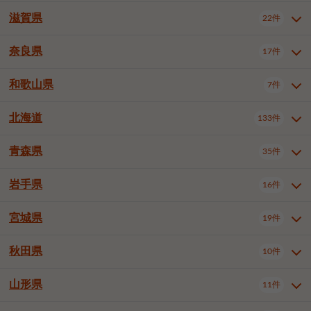
大阪市浪速区
大阪市東淀川区
4件
1件
神戸市兵庫区
神戸市長田区
2件
1件
一宮市
半田市
春日井市
3件
2件
3件
滋賀県
22件
京都府全域
京都市北区
35件
1件
大阪市生野区
大阪市阿倍野区
1件
2件
神戸市須磨区
神戸市垂水区
1件
11件
豊川市
津島市
豊田市
3件
1件
8件
京都市左京区
京都市中京区
2件
2件
奈良県
大阪市住吉区
大阪市西成区
17件
1件
1件
滋賀県全域
大津市
彦根市
22件
3件
1件
神戸市北区
神戸市中央区
4件
14件
安城市
西尾市
小牧市
5件
2件
1件
京都市下京区
京都市南区
10件
6件
大阪市鶴見区
大阪市住之江区
1件
1件
長浜市
近江八幡市
草津市
1件
2件
3件
和歌山県
神戸市西区
姫路市
尼崎市
7件
4件
7件
6件
奈良県全域
奈良市
大和高田市
稲沢市
17件
大府市
4件
知立市
1件
1件
1件
1件
京都市右京区
京都市伏見区
1件
2件
大阪市平野区
大阪市北区
2件
58件
守山市
甲賀市
湖南市
4件
2件
1件
明石市
西宮市
洲本市
6件
8件
1件
大和郡山市
橿原市
桜井市
高浜市
1件
日進市
4件
長久手市
2件
1件
2件
2件
北海道
京都市山科区
京都市西京区
133件
1件
1件
和歌山県全域
和歌山市
橋本市
7件
2件
1件
大阪市中央区
堺市堺区
13件
2件
東近江市
蒲生郡竜王町
4件
1件
芦屋市
伊丹市
豊岡市
1件
3件
1件
御所市
生駒市
香芝市
愛知郡東郷町
1件
丹羽郡扶桑町
1件
1件
6件
2件
福知山市
舞鶴市
綾部市
1件
1件
1件
御坊市
田辺市
岩出市
1件
1件
2件
堺市中区
堺市東区
堺市西区
1件
1件
2件
青森県
35件
北海道全域
札幌市中央区
133件
27件
加古川市
西脇市
宝塚市
11件
1件
2件
生駒郡斑鳩町
北葛城郡上牧町
知多郡東浦町
1件
額田郡幸田町
1件
4件
2件
宇治市
亀岡市
長岡京市
1件
2件
1件
堺市南区
堺市北区
堺市美原区
1件
2件
1件
札幌市北区
札幌市東区
19件
4件
三木市
川西市
三田市
2件
1件
1件
岩手県
16件
青森県全域
青森市
弘前市
35件
14件
7件
八幡市
2件
岸和田市
豊中市
吹田市
4件
6件
1件
札幌市白石区
札幌市豊平区
4件
8件
加西市
丹波篠山市
丹波市
1件
1件
1件
八戸市
三沢市
むつ市
9件
3件
2件
宮城県
19件
岩手県全域
盛岡市
花巻市
泉大津市
16件
高槻市
8件
守口市
1件
1件
5件
1件
札幌市西区
札幌市厚別区
17件
4件
宍粟市
加東市
たつの市
1件
2件
1件
北上市
一関市
奥州市
枚方市
2件
茨木市
1件
八尾市
4件
7件
4件
5件
秋田県
札幌市手稲区
札幌市清田区
10件
2件
5件
宮城県全域
仙台市青葉区
神崎郡福崎町
19件
揖保郡太子町
6件
1件
1件
泉佐野市
富田林市
寝屋川市
3件
2件
4件
函館市
小樽市
旭川市
4件
1件
10件
仙台市宮城野区
仙台市太白区
3件
1件
山形県
11件
秋田県全域
秋田市
大館市
10件
6件
2件
河内長野市
松原市
大東市
1件
1件
1件
釧路市
帯広市
北見市
2件
2件
4件
仙台市泉区
名取市
多賀城市
3件
1件
1件