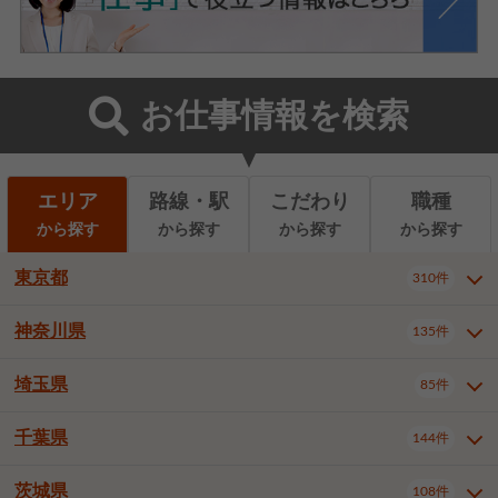
お仕事情報を検索
エリア
路線・駅
こだわり
職種
から探す
から探す
から探す
から探す
東京都
310件
神奈川県
135件
東京都全域
千代田区
310件
22件
中央区
港区
新宿区
11件
8件
27件
埼玉県
85件
神奈川県全域
横浜市西区
135件
29件
文京区
台東区
墨田区
3件
7件
9件
横浜市中区
横浜市磯子区
6件
1件
千葉県
144件
埼玉県全域
さいたま市北区
85件
2件
江東区
品川区
目黒区
6件
11件
5件
横浜市金沢区
横浜市港北区
2件
4件
さいたま市大宮区
さいたま市見沼区
10件
2件
茨城県
大田区
世田谷区
渋谷区
108件
4件
9件
22件
千葉県全域
千葉市中央区
144件
17件