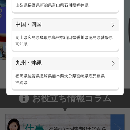
山梨県
長野県
新潟県
富山県
石川県
福井県
中国・四国
岡山県
広島県
鳥取県
島根県
山口県
香川県
徳島県
愛媛県
高知県
九州・沖縄
家電量販店の派遣・バイト求人
家電量販店で働くメリットをご紹介！
福岡県
佐賀県
長崎県
熊本県
大分県
宮崎県
鹿児島県
沖縄県
お役立ち情報コラム