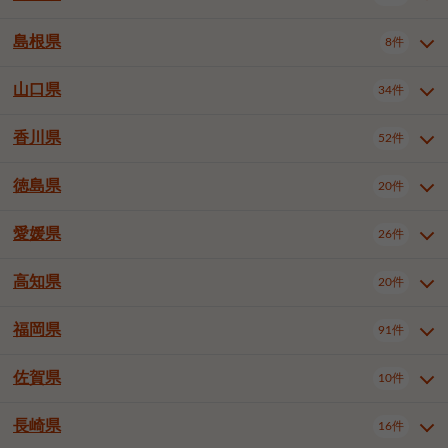
岡山市南区
倉敷市
津山市
6件
19件
7件
下伊那郡喬木村
木曽郡木曽町
1件
5件
広島市南区
広島市西区
10件
4件
島根県
8件
鳥取県全域
鳥取市
米子市
11件
2件
5件
笠岡市
総社市
瀬戸内市
1件
1件
1件
東筑摩郡麻績村
東筑摩郡山形村
1件
4件
広島市安佐南区
呉市
三原市
6件
2件
4件
倉吉市
西伯郡日吉津村
1件
3件
山口県
34件
島根県全域
松江市
出雲市
埴科郡坂城町
8件
5件
3件
1件
尾道市
福山市
東広島市
1件
12件
4件
香川県
廿日市市
安芸郡府中町
52件
1件
2件
山口県全域
下関市
宇部市
34件
7件
2件
安芸郡海田町
1件
山口市
防府市
下松市
9件
1件
6件
徳島県
20件
香川県全域
高松市
丸亀市
52件
41件
6件
岩国市
柳井市
周南市
4件
1件
1件
観音寺市
さぬき市
三豊市
1件
1件
1件
愛媛県
26件
徳島県全域
徳島市
阿南市
20件
13件
4件
山陽小野田市
3件
綾歌郡綾川町
2件
海部郡美波町
板野郡藍住町
1件
2件
高知県
20件
愛媛県全域
松山市
今治市
26件
13件
3件
宇和島市
新居浜市
西条市
1件
4件
1件
福岡県
91件
高知県全域
高知市
土佐市
20件
19件
1件
大洲市
四国中央市
東温市
1件
2件
1件
佐賀県
10件
福岡県全域
北九州市若松区
91件
2件
北九州市小倉北区
北九州市小倉南区
3件
3件
長崎県
16件
佐賀県全域
佐賀市
唐津市
10件
9件
1件