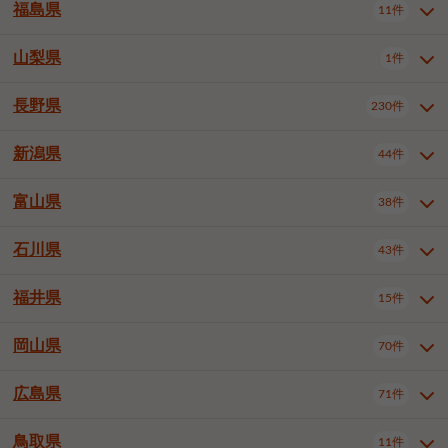
大仙市
2件
福島県
11件
和泉市
箕面市
柏原市
12件
5件
1件
山形県全域
山形市
米沢市
11件
5件
1件
岩見沢市
網走市
苫小牧市
3件
1件
3件
柴田郡大河原町
宮城郡利府町
1件
1件
羽曳野市
門真市
摂津市
2件
3件
1件
鶴岡市
新庄市
上山市
1件
1件
2件
江別市
紋別市
千歳市
3件
1件
2件
山梨県
富谷市
1件
2件
福島県全域
福島市
会津若松市
11件
3件
1件
高石市
藤井寺市
東大阪市
1件
1件
7件
天童市
1件
恵庭市
北広島市
紋別郡遠軽町
3件
1件
1件
郡山市
いわき市
5件
2件
長野県
230件
山梨県全域
中巨摩郡昭和町
1件
1件
泉南市
四條畷市
大阪狭山市
1件
2件
1件
釧路郡釧路町
厚岸郡厚岸町
1件
1件
新潟県
44件
長野県全域
長野市
松本市
230件
63件
40件
上田市
岡谷市
飯田市
19件
3件
20件
富山県
38件
新潟県全域
新潟市東区
44件
2件
諏訪市
須坂市
小諸市
5件
13件
4件
新潟市中央区
新潟市江南区
11件
3件
石川県
43件
富山県全域
富山市
高岡市
38件
27件
5件
伊那市
駒ヶ根市
中野市
6件
6件
2件
新潟市西区
長岡市
柏崎市
4件
11件
1件
砺波市
小矢部市
射水市
1件
2件
3件
福井県
大町市
飯山市
茅野市
15件
1件
5件
2件
石川県全域
金沢市
小松市
43件
22件
4件
新発田市
小千谷市
見附市
3件
1件
1件
塩尻市
佐久市
千曲市
2件
12件
4件
白山市
野々市市
4件
13件
岡山県
燕市
上越市
佐渡市
70件
3件
3件
1件
福井県全域
福井市
越前市
15件
12件
3件
安曇野市
北佐久郡軽井沢町
2件
4件
広島県
71件
岡山県全域
岡山市北区
70件
27件
諏訪郡下諏訪町
諏訪郡富士見町
1件
1件
岡山市中区
岡山市東区
6件
2件
上伊那郡箕輪町
上伊那郡宮田村
2件
1件
鳥取県
11件
広島県全域
広島市中区
71件
24件