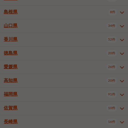
岡山市南区
倉敷市
津山市
6件
19件
7件
下伊那郡喬木村
木曽郡木曽町
1件
5件
広島市南区
広島市西区
10件
4件
島根県
8件
鳥取県全域
鳥取市
米子市
11件
2件
5件
笠岡市
総社市
瀬戸内市
1件
1件
1件
東筑摩郡麻績村
東筑摩郡山形村
1件
4件
広島市安佐南区
呉市
三原市
6件
2件
4件
倉吉市
西伯郡日吉津村
1件
3件
山口県
34件
島根県全域
松江市
出雲市
埴科郡坂城町
8件
5件
3件
1件
尾道市
福山市
東広島市
1件
12件
4件
香川県
廿日市市
安芸郡府中町
52件
1件
2件
山口県全域
下関市
宇部市
34件
7件
2件
安芸郡海田町
1件
山口市
防府市
下松市
9件
1件
6件
徳島県
20件
香川県全域
高松市
丸亀市
52件
41件
6件
岩国市
柳井市
周南市
4件
1件
1件
観音寺市
さぬき市
三豊市
1件
1件
1件
愛媛県
26件
徳島県全域
徳島市
阿南市
20件
13件
4件
山陽小野田市
3件
綾歌郡綾川町
2件
海部郡美波町
板野郡藍住町
1件
2件
高知県
20件
愛媛県全域
松山市
今治市
26件
13件
3件
宇和島市
新居浜市
西条市
1件
4件
1件
福岡県
91件
高知県全域
高知市
土佐市
20件
19件
1件
大洲市
四国中央市
東温市
1件
2件
1件
佐賀県
10件
福岡県全域
北九州市若松区
91件
2件
北九州市小倉北区
北九州市小倉南区
3件
3件
長崎県
16件
佐賀県全域
佐賀市
唐津市
10件
9件
1件