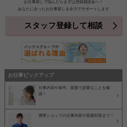
お仕事探しで悩んだらまずは登録相談会へ！
あなたに合ったお仕事探しを全力でサポートします
中頭郡北中城村
中頭郡中城村
7件
2件
中頭郡西原町
島尻郡与那原町
2件
1件
スタッフ登録して相談
島尻郡南風原町
3件
お仕事ピックアップ
仕事内容や条件、面接で必要なことを確
認！
携帯ショップの仕事内容や面接対策まで！