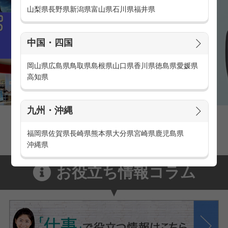
山梨県
長野県
新潟県
富山県
石川県
福井県
中国・四国
岡山県
広島県
鳥取県
島根県
山口県
香川県
徳島県
愛媛県
高知県
九州・沖縄
家電量販店の派遣・バイト求人
家電量販店で働くメリットをご紹介！
福岡県
佐賀県
長崎県
熊本県
大分県
宮崎県
鹿児島県
沖縄県
お役立ち情報コラム