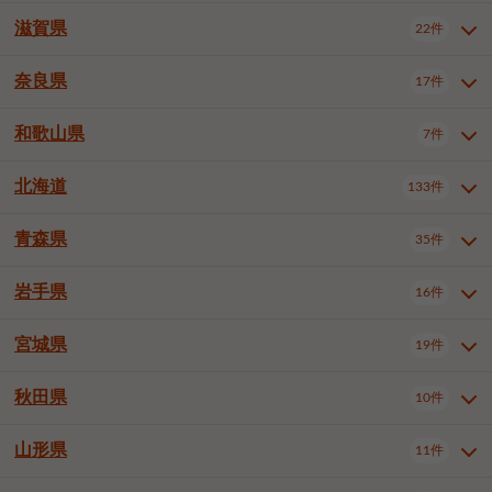
大阪市浪速区
大阪市東淀川区
4件
1件
神戸市兵庫区
神戸市長田区
2件
1件
一宮市
半田市
春日井市
3件
2件
3件
滋賀県
22件
京都府全域
京都市北区
35件
1件
大阪市生野区
大阪市阿倍野区
1件
2件
神戸市須磨区
神戸市垂水区
1件
11件
豊川市
津島市
豊田市
3件
1件
8件
京都市左京区
京都市中京区
2件
2件
奈良県
大阪市住吉区
大阪市西成区
17件
1件
1件
滋賀県全域
大津市
彦根市
22件
3件
1件
神戸市北区
神戸市中央区
4件
14件
安城市
西尾市
小牧市
5件
2件
1件
京都市下京区
京都市南区
10件
6件
大阪市鶴見区
大阪市住之江区
1件
1件
長浜市
近江八幡市
草津市
1件
2件
3件
和歌山県
神戸市西区
姫路市
尼崎市
7件
4件
7件
6件
奈良県全域
奈良市
大和高田市
稲沢市
17件
大府市
4件
知立市
1件
1件
1件
1件
京都市右京区
京都市伏見区
1件
2件
大阪市平野区
大阪市北区
2件
58件
守山市
甲賀市
湖南市
4件
2件
1件
明石市
西宮市
洲本市
6件
8件
1件
大和郡山市
橿原市
桜井市
高浜市
1件
日進市
4件
長久手市
2件
1件
2件
2件
北海道
京都市山科区
京都市西京区
133件
1件
1件
和歌山県全域
和歌山市
橋本市
7件
2件
1件
大阪市中央区
堺市堺区
13件
2件
東近江市
蒲生郡竜王町
4件
1件
芦屋市
伊丹市
豊岡市
1件
3件
1件
御所市
生駒市
香芝市
愛知郡東郷町
1件
丹羽郡扶桑町
1件
1件
6件
2件
福知山市
舞鶴市
綾部市
1件
1件
1件
御坊市
田辺市
岩出市
1件
1件
2件
堺市中区
堺市東区
堺市西区
1件
1件
2件
青森県
35件
北海道全域
札幌市中央区
133件
27件
加古川市
西脇市
宝塚市
11件
1件
2件
生駒郡斑鳩町
北葛城郡上牧町
知多郡東浦町
1件
額田郡幸田町
1件
4件
2件
宇治市
亀岡市
長岡京市
1件
2件
1件
堺市南区
堺市北区
堺市美原区
1件
2件
1件
札幌市北区
札幌市東区
19件
4件
三木市
川西市
三田市
2件
1件
1件
岩手県
16件
青森県全域
青森市
弘前市
35件
14件
7件
八幡市
2件
岸和田市
豊中市
吹田市
4件
6件
1件
札幌市白石区
札幌市豊平区
4件
8件
加西市
丹波篠山市
丹波市
1件
1件
1件
八戸市
三沢市
むつ市
9件
3件
2件
宮城県
19件
岩手県全域
盛岡市
花巻市
泉大津市
16件
高槻市
8件
守口市
1件
1件
5件
1件
札幌市西区
札幌市厚別区
17件
4件
宍粟市
加東市
たつの市
1件
2件
1件
北上市
一関市
奥州市
枚方市
2件
茨木市
1件
八尾市
4件
7件
4件
5件
秋田県
札幌市手稲区
札幌市清田区
10件
2件
5件
宮城県全域
仙台市青葉区
神崎郡福崎町
19件
揖保郡太子町
6件
1件
1件
泉佐野市
富田林市
寝屋川市
3件
2件
4件
函館市
小樽市
旭川市
4件
1件
10件
仙台市宮城野区
仙台市太白区
3件
1件
山形県
11件
秋田県全域
秋田市
大館市
10件
6件
2件
河内長野市
松原市
大東市
1件
1件
1件
釧路市
帯広市
北見市
2件
2件
4件
仙台市泉区
名取市
多賀城市
3件
1件
1件