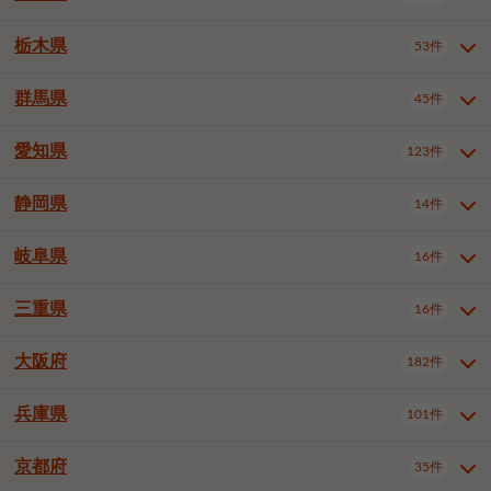
横浜市戸塚区
横浜市港南区
2件
6件
さいたま市浦和区
さいたま市緑区
3件
1件
中野区
杉並区
豊島区
2件
13件
61件
千葉市花見川区
千葉市稲毛区
4件
3件
栃木県
横浜市旭区
横浜市泉区
53件
4件
2件
茨城県全域
水戸市
日立市
108件
25件
6件
川越市
熊谷市
川口市
6件
1件
6件
北区
荒川区
板橋区
3件
1件
3件
千葉市若葉区
千葉市緑区
2件
2件
横浜市青葉区
横浜市都筑区
4件
7件
土浦市
古河市
石岡市
5件
3件
4件
群馬県
所沢市
飯能市
本庄市
45件
5件
1件
2件
栃木県全域
宇都宮市
足利市
53件
27件
2件
練馬区
足立区
葛飾区
5件
11件
5件
千葉市美浜区
市川市
船橋市
9件
9件
8件
川崎市川崎区
川崎市幸区
8件
8件
龍ケ崎市
常陸太田市
北茨城市
1件
2件
1件
東松山市
春日部市
狭山市
3件
7件
2件
佐野市
日光市
小山市
6件
1件
5件
江戸川区
八王子市
立川市
4件
8件
16件
愛知県
木更津市
松戸市
野田市
123件
7件
8件
4件
群馬県全域
前橋市
高崎市
45件
7件
16件
川崎市中原区
川崎市高津区
1件
1件
笠間市
取手市
牛久市
1件
2件
6件
羽生市
鴻巣市
深谷市
3件
2件
1件
真岡市
大田原市
那須塩原市
1件
3件
3件
武蔵野市
三鷹市
青梅市
7件
1件
1件
茂原市
成田市
佐倉市
5件
5件
1件
桐生市
伊勢崎市
太田市
1件
6件
7件
川崎市宮前区
川崎市麻生区
1件
1件
静岡県
つくば市
ひたちなか市
14件
17件
10件
愛知県全域
名古屋市千種区
123件
1件
上尾市
越谷市
蕨市
2件
5件
1件
さくら市
下野市
1件
1件
府中市（東京都）
昭島市
2件
2件
旭市
習志野市
柏市
1件
5件
15件
館林市
みどり市
1件
4件
相模原市緑区
相模原市南区
2件
2件
鹿嶋市
守谷市
那珂市
1件
4件
2件
名古屋市東区
名古屋市西区
1件
7件
戸田市
入間市
朝霞市
2件
3件
1件
岐阜県
河内郡上三川町
下都賀郡壬生町
16件
2件
1件
静岡県全域
静岡市葵区
調布市
14件
町田市
国分寺市
3件
4件
9件
2件
市原市
流山市
八千代市
7件
6件
1件
北群馬郡吉岡町
邑楽郡千代田町
2件
1件
横須賀市
平塚市
鎌倉市
3件
13件
3件
稲敷市
神栖市
鉾田市
1件
10件
2件
名古屋市中村区
名古屋市中区
22件
3件
志木市
久喜市
富士見市
1件
3件
2件
静岡市駿河区
富士市
藤枝市
清瀬市
3件
東久留米市
1件
多摩市
1件
2件
1件
1件
鴨川市
鎌ケ谷市
君津市
2件
1件
1件
三重県
16件
岐阜県全域
岐阜市
大垣市
藤沢市
16件
茅ヶ崎市
4件
秦野市
4件
13件
2件
1件
つくばみらい市
小美玉市
3件
1件
名古屋市昭和区
名古屋市瑞穂区
1件
1件
三郷市
蓮田市
坂戸市
3件
1件
2件
駿東郡清水町
浜松市中央区
稲城市
1件
5件
2件
浦安市
四街道市
印西市
3件
1件
9件
高山市
多治見市
羽島市
厚木市
1件
大和市
1件
伊勢原市
1件
2件
2件
2件
稲敷郡阿見町
1件
大阪府
名古屋市中川区
名古屋市港区
182件
1件
4件
三重県全域
津市
四日市市
幸手市
16件
児玉郡上里町
3件
2件
1件
1件
白井市
富里市
山武市
2件
2件
2件
土岐市
各務原市
可児市
海老名市
1件
座間市
1件
1件
1件
2件
名古屋市南区
名古屋市守山区
2件
1件
桑名市
鈴鹿市
員弁郡東員町
2件
6件
1件
兵庫県
101件
大阪府全域
大阪市西区
いすみ市
182件
長生郡長生村
2件
1件
1件
本巣市
本巣郡北方町
1件
1件
名古屋市緑区
名古屋市名東区
5件
1件
多気郡明和町
2件
大阪市港区
大阪市天王寺区
1件
1件
京都府
35件
兵庫県全域
神戸市東灘区
101件
4件
名古屋市天白区
豊橋市
岡崎市
1件
6件
16件