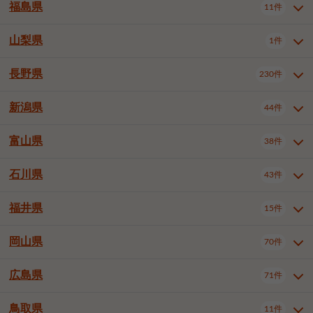
大仙市
2件
福島県
11件
和泉市
箕面市
柏原市
12件
5件
1件
山形県全域
山形市
米沢市
11件
5件
1件
岩見沢市
網走市
苫小牧市
3件
1件
3件
柴田郡大河原町
宮城郡利府町
1件
1件
羽曳野市
門真市
摂津市
2件
3件
1件
鶴岡市
新庄市
上山市
1件
1件
2件
江別市
紋別市
千歳市
3件
1件
2件
山梨県
富谷市
1件
2件
福島県全域
福島市
会津若松市
11件
3件
1件
高石市
藤井寺市
東大阪市
1件
1件
7件
天童市
1件
恵庭市
北広島市
紋別郡遠軽町
3件
1件
1件
郡山市
いわき市
5件
2件
長野県
230件
山梨県全域
中巨摩郡昭和町
1件
1件
泉南市
四條畷市
大阪狭山市
1件
2件
1件
釧路郡釧路町
厚岸郡厚岸町
1件
1件
新潟県
44件
長野県全域
長野市
松本市
230件
63件
40件
上田市
岡谷市
飯田市
19件
3件
20件
富山県
38件
新潟県全域
新潟市東区
44件
2件
諏訪市
須坂市
小諸市
5件
13件
4件
新潟市中央区
新潟市江南区
11件
3件
石川県
43件
富山県全域
富山市
高岡市
38件
27件
5件
伊那市
駒ヶ根市
中野市
6件
6件
2件
新潟市西区
長岡市
柏崎市
4件
11件
1件
砺波市
小矢部市
射水市
1件
2件
3件
福井県
大町市
飯山市
茅野市
15件
1件
5件
2件
石川県全域
金沢市
小松市
43件
22件
4件
新発田市
小千谷市
見附市
3件
1件
1件
塩尻市
佐久市
千曲市
2件
12件
4件
白山市
野々市市
4件
13件
岡山県
燕市
上越市
佐渡市
70件
3件
3件
1件
福井県全域
福井市
越前市
15件
12件
3件
安曇野市
北佐久郡軽井沢町
2件
4件
広島県
71件
岡山県全域
岡山市北区
70件
27件
諏訪郡下諏訪町
諏訪郡富士見町
1件
1件
岡山市中区
岡山市東区
6件
2件
上伊那郡箕輪町
上伊那郡宮田村
2件
1件
鳥取県
11件
広島県全域
広島市中区
71件
24件