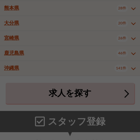
北九州市八幡東区
北九州市八幡西区
3件
3件
熊本県
28件
長崎県全域
長崎市
佐世保市
16件
4件
6件
福岡市東区
福岡市博多区
4件
17件
島原市
諫早市
大村市
1件
2件
1件
大分県
福岡市中央区
福岡市西区
20件
9件
3件
熊本県全域
熊本市中央区
28件
7件
西彼杵郡時津町
2件
福岡市城南区
福岡市早良区
1件
2件
熊本市西区
熊本市南区
1件
2件
宮崎県
26件
大分県全域
大分市
別府市
20件
16件
1件
大牟田市
久留米市
直方市
2件
6件
1件
熊本市北区
八代市
人吉市
1件
1件
2件
中津市
3件
鹿児島県
46件
宮崎県全域
宮崎市
都城市
26件
14件
9件
飯塚市
田川市
八女市
1件
3件
1件
荒尾市
山鹿市
菊池市
2件
1件
1件
延岡市
日南市
日向市
1件
1件
1件
行橋市
中間市
小郡市
2件
1件
3件
沖縄県
宇土市
宇城市
天草市
141件
1件
1件
1件
鹿児島県全域
鹿児島市
46件
25件
筑紫野市
春日市
大野城市
3件
4件
1件
合志市
菊池郡菊陽町
1件
4件
鹿屋市
阿久根市
出水市
6件
1件
3件
沖縄県全域
那覇市
宜野湾市
141件
32件
7件
宗像市
太宰府市
福津市
1件
1件
1件
上益城郡御船町
2件
求人を探す
薩摩川内市
日置市
曽於市
4件
1件
1件
石垣市
浦添市
名護市
2件
24件
6件
糟屋郡志免町
糟屋郡新宮町
4件
2件
霧島市
南さつま市
姶良市
3件
1件
1件
糸満市
沖縄市
豊見城市
3件
8件
9件
糟屋郡久山町
那珂川市
3件
1件
うるま市
宮古島市
南城市
18件
2件
3件
スタッフ登録
国頭郡本部町
国頭郡金武町
1件
2件
中頭郡読谷村
中頭郡北谷町
3件
6件