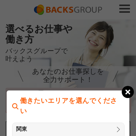
選べるお仕事や
働き方
バックスグループで
叶えよう
あなたのお仕事探しを
全力サポート！
はじめての方へ
働きたいエリアを選んでくださ
まずは相談
い
関東
働きたいエリアを選んでください