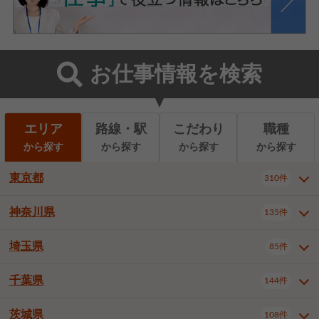
お仕事情報を検索
エリア
路線・駅
こだわり
職種
から探す
から探す
から探す
から探す
東京都
310件
神奈川県
135件
東京都全域
千代田区
310件
22件
中央区
港区
新宿区
11件
8件
27件
埼玉県
85件
神奈川県全域
横浜市西区
135件
29件
文京区
台東区
墨田区
3件
7件
9件
横浜市中区
横浜市磯子区
6件
1件
千葉県
144件
埼玉県全域
さいたま市北区
85件
2件
江東区
品川区
目黒区
6件
11件
5件
横浜市金沢区
横浜市港北区
2件
4件
さいたま市大宮区
さいたま市見沼区
10件
2件
茨城県
大田区
世田谷区
渋谷区
108件
4件
9件
22件
千葉県全域
千葉市中央区
144件
17件