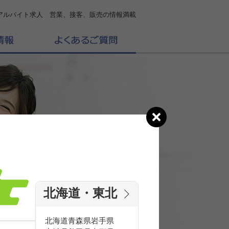
アルバイト求人 営業、接客、販売の情報満載
北海道・東北
の
求人を探す
北海道
青森県
岩手県