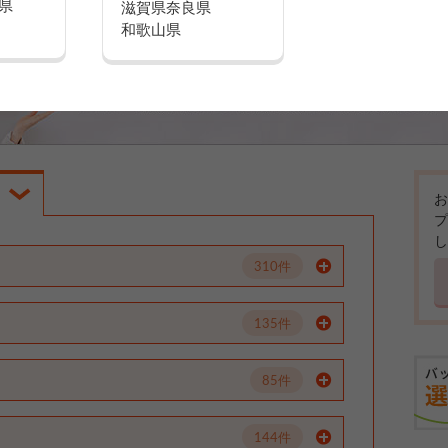
県
滋賀県
奈良県
和歌山県
お
プ
し
310件
135件
85件
144件