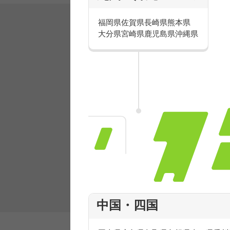
福岡県
佐賀県
長崎県
熊本県
大分県
宮崎県
鹿児島県
沖縄県
有名ブランドで楽しく働こう
人気を誇るブランドで 販売&店舗運営ス
フ積極採用中！
中国・四国