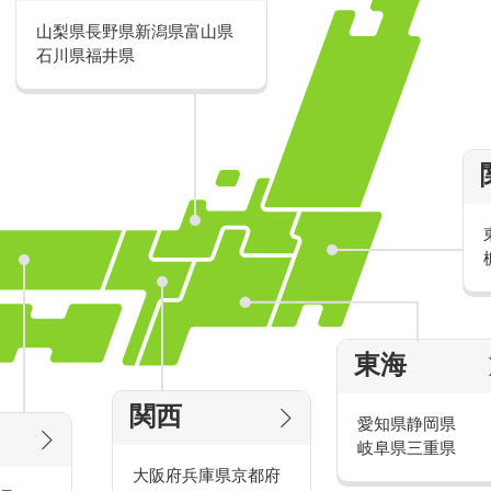
山梨県
長野県
新潟県
富山県
派遣・アルバイトのおすすめ求人特
石川県
福井県
家電量販店の派遣・バイト求人
東海
タッ
家電量販店で働くメリットをご紹介！
官
関西
愛知県
静岡県
岐阜県
三重県
大阪府
兵庫県
京都府