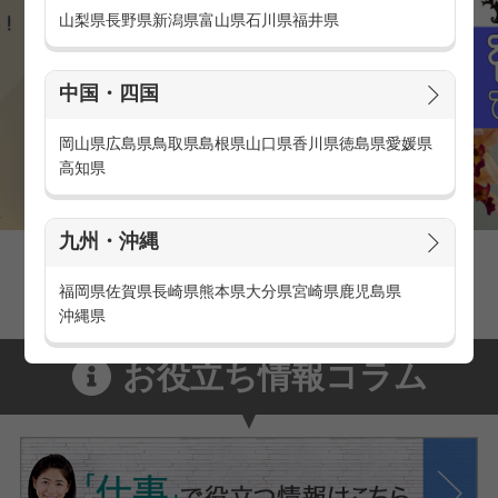
山梨県
長野県
新潟県
富山県
石川県
福井県
中国・四国
岡山県
広島県
鳥取県
島根県
山口県
香川県
徳島県
愛媛県
高知県
九州・沖縄
官庁・官公庁のお仕事とは
官庁・官公庁のお仕事内容や条件をご紹介
福岡県
佐賀県
長崎県
熊本県
大分県
宮崎県
鹿児島県
沖縄県
お役立ち情報コラム