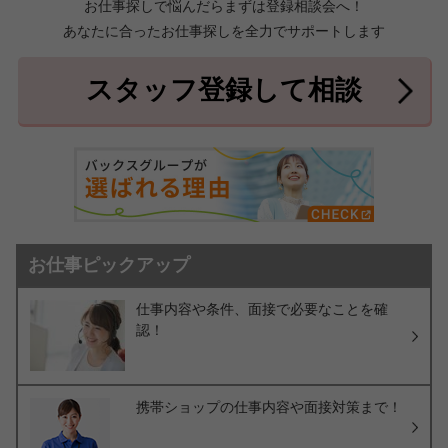
お仕事探しで悩んだらまずは登録相談会へ！
あなたに合ったお仕事探しを全力でサポートします
中頭郡北中城村
中頭郡中城村
7件
2件
中頭郡西原町
島尻郡与那原町
2件
1件
スタッフ登録して相談
島尻郡南風原町
3件
お仕事ピックアップ
仕事内容や条件、面接で必要なことを確
認！
携帯ショップの仕事内容や面接対策まで！