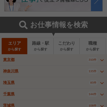
お仕事情報を検索
エリア
路線・駅
こだわり
職種
から探す
から探す
から探す
から探す
東京都
310件
神奈川県
135件
東京都全域
千代田区
310件
22件
中央区
港区
新宿区
11件
8件
27件
埼玉県
85件
神奈川県全域
横浜市西区
135件
29件
文京区
台東区
墨田区
3件
7件
9件
横浜市中区
横浜市磯子区
6件
1件
千葉県
144件
埼玉県全域
さいたま市北区
85件
2件
江東区
品川区
目黒区
6件
11件
5件
横浜市金沢区
横浜市港北区
2件
4件
さいたま市大宮区
さいたま市見沼区
10件
2件
茨城県
大田区
世田谷区
渋谷区
108件
4件
9件
22件
千葉県全域
千葉市中央区
144件
17件