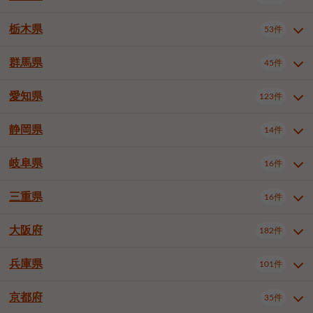
横浜市戸塚区
横浜市港南区
2件
6件
さいたま市浦和区
さいたま市緑区
3件
1件
中野区
杉並区
豊島区
2件
13件
61件
千葉市花見川区
千葉市稲毛区
4件
3件
栃木県
横浜市旭区
横浜市泉区
53件
4件
2件
茨城県全域
水戸市
日立市
108件
25件
6件
川越市
熊谷市
川口市
6件
1件
6件
北区
荒川区
板橋区
3件
1件
3件
千葉市若葉区
千葉市緑区
2件
2件
横浜市青葉区
横浜市都筑区
4件
7件
土浦市
古河市
石岡市
5件
3件
4件
群馬県
所沢市
飯能市
本庄市
45件
5件
1件
2件
栃木県全域
宇都宮市
足利市
53件
27件
2件
練馬区
足立区
葛飾区
5件
11件
5件
千葉市美浜区
市川市
船橋市
9件
9件
8件
川崎市川崎区
川崎市幸区
8件
8件
龍ケ崎市
常陸太田市
北茨城市
1件
2件
1件
東松山市
春日部市
狭山市
3件
7件
2件
佐野市
日光市
小山市
6件
1件
5件
江戸川区
八王子市
立川市
4件
8件
16件
愛知県
木更津市
松戸市
野田市
123件
7件
8件
4件
群馬県全域
前橋市
高崎市
45件
7件
16件
川崎市中原区
川崎市高津区
1件
1件
笠間市
取手市
牛久市
1件
2件
6件
羽生市
鴻巣市
深谷市
3件
2件
1件
真岡市
大田原市
那須塩原市
1件
3件
3件
武蔵野市
三鷹市
青梅市
7件
1件
1件
茂原市
成田市
佐倉市
5件
5件
1件
桐生市
伊勢崎市
太田市
1件
6件
7件
川崎市宮前区
川崎市麻生区
1件
1件
静岡県
つくば市
ひたちなか市
14件
17件
10件
愛知県全域
名古屋市千種区
123件
1件
上尾市
越谷市
蕨市
2件
5件
1件
さくら市
下野市
1件
1件
府中市（東京都）
昭島市
2件
2件
旭市
習志野市
柏市
1件
5件
15件
館林市
みどり市
1件
4件
相模原市緑区
相模原市南区
2件
2件
鹿嶋市
守谷市
那珂市
1件
4件
2件
名古屋市東区
名古屋市西区
1件
7件
戸田市
入間市
朝霞市
2件
3件
1件
岐阜県
河内郡上三川町
下都賀郡壬生町
16件
2件
1件
静岡県全域
静岡市葵区
調布市
14件
町田市
国分寺市
3件
4件
9件
2件
市原市
流山市
八千代市
7件
6件
1件
北群馬郡吉岡町
邑楽郡千代田町
2件
1件
横須賀市
平塚市
鎌倉市
3件
13件
3件
稲敷市
神栖市
鉾田市
1件
10件
2件
名古屋市中村区
名古屋市中区
22件
3件
志木市
久喜市
富士見市
1件
3件
2件
静岡市駿河区
富士市
藤枝市
清瀬市
3件
東久留米市
1件
多摩市
1件
2件
1件
1件
鴨川市
鎌ケ谷市
君津市
2件
1件
1件
三重県
16件
岐阜県全域
岐阜市
大垣市
藤沢市
16件
茅ヶ崎市
4件
秦野市
4件
13件
2件
1件
つくばみらい市
小美玉市
3件
1件
名古屋市昭和区
名古屋市瑞穂区
1件
1件
三郷市
蓮田市
坂戸市
3件
1件
2件
駿東郡清水町
浜松市中央区
稲城市
1件
5件
2件
浦安市
四街道市
印西市
3件
1件
9件
高山市
多治見市
羽島市
厚木市
1件
大和市
1件
伊勢原市
1件
2件
2件
2件
稲敷郡阿見町
1件
大阪府
名古屋市中川区
名古屋市港区
182件
1件
4件
三重県全域
津市
四日市市
幸手市
16件
児玉郡上里町
3件
2件
1件
1件
白井市
富里市
山武市
2件
2件
2件
土岐市
各務原市
可児市
海老名市
1件
座間市
1件
1件
1件
2件
名古屋市南区
名古屋市守山区
2件
1件
桑名市
鈴鹿市
員弁郡東員町
2件
6件
1件
兵庫県
101件
大阪府全域
大阪市西区
いすみ市
182件
長生郡長生村
2件
1件
1件
本巣市
本巣郡北方町
1件
1件
名古屋市緑区
名古屋市名東区
5件
1件
多気郡明和町
2件
大阪市港区
大阪市天王寺区
1件
1件
京都府
35件
兵庫県全域
神戸市東灘区
101件
4件
名古屋市天白区
豊橋市
岡崎市
1件
6件
16件