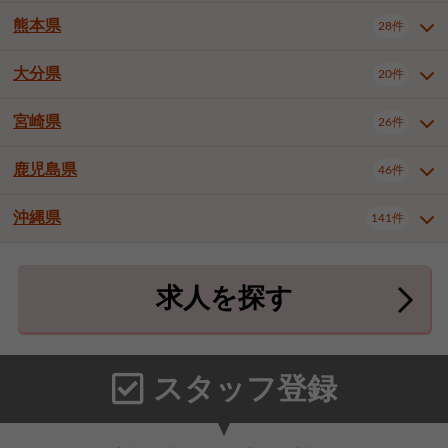
北九州市八幡東区
北九州市八幡西区
3件
3件
熊本県
28件
長崎県全域
長崎市
佐世保市
16件
4件
6件
福岡市東区
福岡市博多区
4件
17件
島原市
諫早市
大村市
1件
2件
1件
大分県
福岡市中央区
福岡市西区
20件
9件
3件
熊本県全域
熊本市中央区
28件
7件
西彼杵郡時津町
2件
福岡市城南区
福岡市早良区
1件
2件
熊本市西区
熊本市南区
1件
2件
宮崎県
26件
大分県全域
大分市
別府市
20件
16件
1件
大牟田市
久留米市
直方市
2件
6件
1件
熊本市北区
八代市
人吉市
1件
1件
2件
中津市
3件
鹿児島県
46件
宮崎県全域
宮崎市
都城市
26件
14件
9件
飯塚市
田川市
八女市
1件
3件
1件
荒尾市
山鹿市
菊池市
2件
1件
1件
延岡市
日南市
日向市
1件
1件
1件
行橋市
中間市
小郡市
2件
1件
3件
沖縄県
宇土市
宇城市
天草市
141件
1件
1件
1件
鹿児島県全域
鹿児島市
46件
25件
筑紫野市
春日市
大野城市
3件
4件
1件
合志市
菊池郡菊陽町
1件
4件
鹿屋市
阿久根市
出水市
6件
1件
3件
沖縄県全域
那覇市
宜野湾市
141件
32件
7件
宗像市
太宰府市
福津市
1件
1件
1件
上益城郡御船町
2件
求人を探す
薩摩川内市
日置市
曽於市
4件
1件
1件
石垣市
浦添市
名護市
2件
24件
6件
糟屋郡志免町
糟屋郡新宮町
4件
2件
霧島市
南さつま市
姶良市
3件
1件
1件
糸満市
沖縄市
豊見城市
3件
8件
9件
糟屋郡久山町
那珂川市
3件
1件
うるま市
宮古島市
南城市
18件
2件
3件
スタッフ登録
国頭郡本部町
国頭郡金武町
1件
2件
中頭郡読谷村
中頭郡北谷町
3件
6件