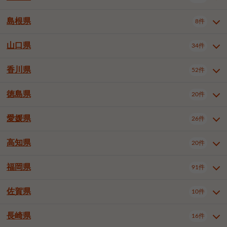
岡山市南区
倉敷市
津山市
6件
19件
7件
下伊那郡喬木村
木曽郡木曽町
1件
5件
広島市南区
広島市西区
10件
4件
島根県
8件
鳥取県全域
鳥取市
米子市
11件
2件
5件
笠岡市
総社市
瀬戸内市
1件
1件
1件
東筑摩郡麻績村
東筑摩郡山形村
1件
4件
広島市安佐南区
呉市
三原市
6件
2件
4件
倉吉市
西伯郡日吉津村
1件
3件
山口県
34件
島根県全域
松江市
出雲市
埴科郡坂城町
8件
5件
3件
1件
尾道市
福山市
東広島市
1件
12件
4件
香川県
廿日市市
安芸郡府中町
52件
1件
2件
山口県全域
下関市
宇部市
34件
7件
2件
安芸郡海田町
1件
山口市
防府市
下松市
9件
1件
6件
徳島県
20件
香川県全域
高松市
丸亀市
52件
41件
6件
岩国市
柳井市
周南市
4件
1件
1件
観音寺市
さぬき市
三豊市
1件
1件
1件
愛媛県
26件
徳島県全域
徳島市
阿南市
20件
13件
4件
山陽小野田市
3件
綾歌郡綾川町
2件
海部郡美波町
板野郡藍住町
1件
2件
高知県
20件
愛媛県全域
松山市
今治市
26件
13件
3件
宇和島市
新居浜市
西条市
1件
4件
1件
福岡県
91件
高知県全域
高知市
土佐市
20件
19件
1件
大洲市
四国中央市
東温市
1件
2件
1件
佐賀県
10件
福岡県全域
北九州市若松区
91件
2件
北九州市小倉北区
北九州市小倉南区
3件
3件
長崎県
16件
佐賀県全域
佐賀市
唐津市
10件
9件
1件