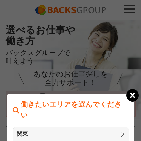
選べるお仕事や
働き方
バックスグループで
叶えよう
あなたのお仕事探しを
全力サポート！
はじめての方へ
働きたいエリアを選んでくださ
まずは相談
い
関東
働きたいエリアを選んでください