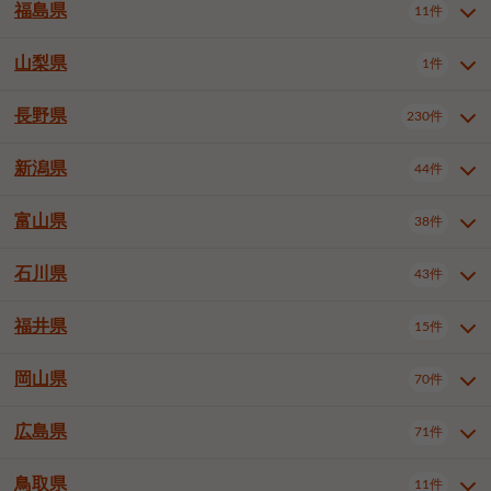
大仙市
2件
福島県
11件
和泉市
箕面市
柏原市
12件
5件
1件
山形県全域
山形市
米沢市
11件
5件
1件
岩見沢市
網走市
苫小牧市
3件
1件
3件
柴田郡大河原町
宮城郡利府町
1件
1件
羽曳野市
門真市
摂津市
2件
3件
1件
鶴岡市
新庄市
上山市
1件
1件
2件
江別市
紋別市
千歳市
3件
1件
2件
山梨県
富谷市
1件
2件
福島県全域
福島市
会津若松市
11件
3件
1件
高石市
藤井寺市
東大阪市
1件
1件
7件
天童市
1件
恵庭市
北広島市
紋別郡遠軽町
3件
1件
1件
郡山市
いわき市
5件
2件
長野県
230件
山梨県全域
中巨摩郡昭和町
1件
1件
泉南市
四條畷市
大阪狭山市
1件
2件
1件
釧路郡釧路町
厚岸郡厚岸町
1件
1件
新潟県
44件
長野県全域
長野市
松本市
230件
63件
40件
上田市
岡谷市
飯田市
19件
3件
20件
富山県
38件
新潟県全域
新潟市東区
44件
2件
諏訪市
須坂市
小諸市
5件
13件
4件
新潟市中央区
新潟市江南区
11件
3件
石川県
43件
富山県全域
富山市
高岡市
38件
27件
5件
伊那市
駒ヶ根市
中野市
6件
6件
2件
新潟市西区
長岡市
柏崎市
4件
11件
1件
砺波市
小矢部市
射水市
1件
2件
3件
福井県
大町市
飯山市
茅野市
15件
1件
5件
2件
石川県全域
金沢市
小松市
43件
22件
4件
新発田市
小千谷市
見附市
3件
1件
1件
塩尻市
佐久市
千曲市
2件
12件
4件
白山市
野々市市
4件
13件
岡山県
燕市
上越市
佐渡市
70件
3件
3件
1件
福井県全域
福井市
越前市
15件
12件
3件
安曇野市
北佐久郡軽井沢町
2件
4件
広島県
71件
岡山県全域
岡山市北区
70件
27件
諏訪郡下諏訪町
諏訪郡富士見町
1件
1件
岡山市中区
岡山市東区
6件
2件
上伊那郡箕輪町
上伊那郡宮田村
2件
1件
鳥取県
11件
広島県全域
広島市中区
71件
24件