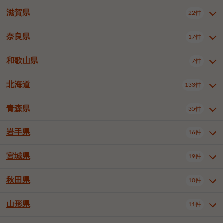
大阪市浪速区
大阪市東淀川区
4件
1件
神戸市兵庫区
神戸市長田区
2件
1件
一宮市
半田市
春日井市
3件
2件
3件
滋賀県
22件
京都府全域
京都市北区
35件
1件
大阪市生野区
大阪市阿倍野区
1件
2件
神戸市須磨区
神戸市垂水区
1件
11件
豊川市
津島市
豊田市
3件
1件
8件
京都市左京区
京都市中京区
2件
2件
奈良県
大阪市住吉区
大阪市西成区
17件
1件
1件
滋賀県全域
大津市
彦根市
22件
3件
1件
神戸市北区
神戸市中央区
4件
14件
安城市
西尾市
小牧市
5件
2件
1件
京都市下京区
京都市南区
10件
6件
大阪市鶴見区
大阪市住之江区
1件
1件
長浜市
近江八幡市
草津市
1件
2件
3件
和歌山県
神戸市西区
姫路市
尼崎市
7件
4件
7件
6件
奈良県全域
奈良市
大和高田市
稲沢市
17件
大府市
4件
知立市
1件
1件
1件
1件
京都市右京区
京都市伏見区
1件
2件
大阪市平野区
大阪市北区
2件
58件
守山市
甲賀市
湖南市
4件
2件
1件
明石市
西宮市
洲本市
6件
8件
1件
大和郡山市
橿原市
桜井市
高浜市
1件
日進市
4件
長久手市
2件
1件
2件
2件
北海道
京都市山科区
京都市西京区
133件
1件
1件
和歌山県全域
和歌山市
橋本市
7件
2件
1件
大阪市中央区
堺市堺区
13件
2件
東近江市
蒲生郡竜王町
4件
1件
芦屋市
伊丹市
豊岡市
1件
3件
1件
御所市
生駒市
香芝市
愛知郡東郷町
1件
丹羽郡扶桑町
1件
1件
6件
2件
福知山市
舞鶴市
綾部市
1件
1件
1件
御坊市
田辺市
岩出市
1件
1件
2件
堺市中区
堺市東区
堺市西区
1件
1件
2件
青森県
35件
北海道全域
札幌市中央区
133件
27件
加古川市
西脇市
宝塚市
11件
1件
2件
生駒郡斑鳩町
北葛城郡上牧町
知多郡東浦町
1件
額田郡幸田町
1件
4件
2件
宇治市
亀岡市
長岡京市
1件
2件
1件
堺市南区
堺市北区
堺市美原区
1件
2件
1件
札幌市北区
札幌市東区
19件
4件
三木市
川西市
三田市
2件
1件
1件
岩手県
16件
青森県全域
青森市
弘前市
35件
14件
7件
八幡市
2件
岸和田市
豊中市
吹田市
4件
6件
1件
札幌市白石区
札幌市豊平区
4件
8件
加西市
丹波篠山市
丹波市
1件
1件
1件
八戸市
三沢市
むつ市
9件
3件
2件
宮城県
19件
岩手県全域
盛岡市
花巻市
泉大津市
16件
高槻市
8件
守口市
1件
1件
5件
1件
札幌市西区
札幌市厚別区
17件
4件
宍粟市
加東市
たつの市
1件
2件
1件
北上市
一関市
奥州市
枚方市
2件
茨木市
1件
八尾市
4件
7件
4件
5件
秋田県
札幌市手稲区
札幌市清田区
10件
2件
5件
宮城県全域
仙台市青葉区
神崎郡福崎町
19件
揖保郡太子町
6件
1件
1件
泉佐野市
富田林市
寝屋川市
3件
2件
4件
函館市
小樽市
旭川市
4件
1件
10件
仙台市宮城野区
仙台市太白区
3件
1件
山形県
11件
秋田県全域
秋田市
大館市
10件
6件
2件
河内長野市
松原市
大東市
1件
1件
1件
釧路市
帯広市
北見市
2件
2件
4件
仙台市泉区
名取市
多賀城市
3件
1件
1件