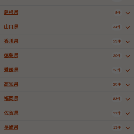
岡山市南区
倉敷市
津山市
6件
19件
7件
下伊那郡喬木村
木曽郡木曽町
1件
5件
広島市南区
広島市西区
10件
4件
島根県
8件
鳥取県全域
鳥取市
米子市
11件
2件
5件
笠岡市
総社市
瀬戸内市
1件
1件
1件
東筑摩郡麻績村
東筑摩郡山形村
1件
4件
広島市安佐南区
呉市
三原市
6件
2件
4件
倉吉市
西伯郡日吉津村
1件
3件
山口県
34件
島根県全域
松江市
出雲市
埴科郡坂城町
8件
5件
3件
1件
尾道市
福山市
東広島市
1件
12件
4件
香川県
廿日市市
安芸郡府中町
53件
1件
2件
山口県全域
下関市
宇部市
34件
7件
2件
安芸郡海田町
1件
山口市
防府市
下松市
9件
1件
6件
徳島県
20件
香川県全域
高松市
丸亀市
53件
42件
6件
岩国市
柳井市
周南市
4件
1件
1件
観音寺市
さぬき市
三豊市
1件
1件
1件
愛媛県
26件
徳島県全域
徳島市
阿南市
20件
13件
4件
山陽小野田市
3件
綾歌郡綾川町
2件
海部郡美波町
板野郡藍住町
1件
2件
高知県
20件
愛媛県全域
松山市
今治市
26件
13件
3件
宇和島市
新居浜市
西条市
1件
4件
1件
福岡県
83件
高知県全域
高知市
土佐市
20件
19件
1件
大洲市
四国中央市
東温市
1件
2件
1件
佐賀県
11件
福岡県全域
北九州市若松区
83件
1件
北九州市小倉北区
北九州市小倉南区
3件
3件
長崎県
13件
佐賀県全域
佐賀市
唐津市
11件
9件
1件