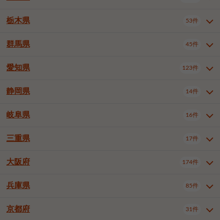
横浜市戸塚区
横浜市港南区
2件
6件
さいたま市浦和区
さいたま市緑区
3件
1件
杉並区
豊島区
北区
12件
60件
4件
千葉市花見川区
千葉市稲毛区
4件
3件
栃木県
横浜市旭区
横浜市泉区
53件
4件
2件
茨城県全域
水戸市
日立市
108件
25件
6件
川越市
熊谷市
川口市
6件
1件
7件
荒川区
板橋区
練馬区
1件
3件
5件
千葉市若葉区
千葉市緑区
2件
2件
横浜市青葉区
横浜市都筑区
4件
7件
土浦市
古河市
石岡市
5件
3件
4件
群馬県
所沢市
飯能市
本庄市
45件
5件
1件
2件
栃木県全域
宇都宮市
足利市
53件
27件
2件
足立区
葛飾区
江戸川区
11件
6件
4件
千葉市美浜区
市川市
船橋市
9件
9件
8件
川崎市川崎区
川崎市幸区
8件
8件
龍ケ崎市
常陸太田市
北茨城市
1件
2件
1件
東松山市
春日部市
狭山市
3件
7件
2件
佐野市
日光市
小山市
6件
1件
5件
八王子市
立川市
武蔵野市
8件
16件
7件
愛知県
木更津市
松戸市
野田市
123件
7件
8件
4件
群馬県全域
前橋市
高崎市
45件
7件
16件
川崎市中原区
川崎市高津区
1件
1件
笠間市
取手市
牛久市
1件
2件
6件
羽生市
鴻巣市
深谷市
3件
2件
1件
真岡市
大田原市
那須塩原市
1件
3件
3件
三鷹市
青梅市
1件
1件
茂原市
成田市
佐倉市
5件
5件
1件
桐生市
伊勢崎市
太田市
1件
6件
7件
川崎市宮前区
川崎市麻生区
1件
1件
静岡県
つくば市
ひたちなか市
14件
17件
10件
愛知県全域
名古屋市千種区
123件
1件
上尾市
越谷市
蕨市
2件
5件
1件
さくら市
下野市
1件
1件
府中市（東京都）
昭島市
2件
2件
旭市
習志野市
柏市
1件
5件
15件
館林市
みどり市
1件
4件
相模原市緑区
相模原市南区
2件
2件
鹿嶋市
守谷市
那珂市
1件
4件
2件
名古屋市東区
名古屋市西区
1件
7件
戸田市
入間市
朝霞市
3件
3件
1件
岐阜県
河内郡上三川町
下都賀郡壬生町
16件
2件
1件
静岡県全域
静岡市葵区
調布市
14件
町田市
小平市
3件
5件
9件
1件
市原市
流山市
八千代市
7件
6件
1件
北群馬郡吉岡町
邑楽郡千代田町
2件
1件
横須賀市
平塚市
鎌倉市
3件
13件
3件
稲敷市
神栖市
鉾田市
1件
10件
2件
名古屋市中村区
名古屋市中区
22件
3件
志木市
久喜市
富士見市
1件
3件
2件
静岡市駿河区
富士市
藤枝市
国分寺市
3件
清瀬市
1件
東久留米市
1件
2件
2件
1件
鴨川市
鎌ケ谷市
君津市
2件
1件
1件
三重県
17件
岐阜県全域
岐阜市
大垣市
藤沢市
16件
茅ヶ崎市
4件
秦野市
4件
13件
2件
1件
つくばみらい市
小美玉市
3件
1件
名古屋市昭和区
名古屋市瑞穂区
1件
1件
三郷市
蓮田市
坂戸市
3件
1件
2件
駿東郡清水町
浜松市中央区
多摩市
1件
稲城市
5件
1件
3件
浦安市
四街道市
印西市
3件
1件
9件
高山市
多治見市
羽島市
厚木市
1件
大和市
1件
伊勢原市
1件
2件
2件
2件
稲敷郡阿見町
1件
大阪府
名古屋市中川区
名古屋市港区
174件
1件
4件
三重県全域
津市
四日市市
幸手市
17件
児玉郡上里町
3件
2件
1件
1件
白井市
富里市
山武市
2件
2件
2件
土岐市
各務原市
可児市
海老名市
1件
座間市
1件
1件
1件
2件
名古屋市南区
名古屋市守山区
2件
1件
桑名市
鈴鹿市
員弁郡東員町
3件
6件
1件
兵庫県
85件
大阪府全域
大阪市西区
いすみ市
174件
長生郡長生村
2件
1件
1件
本巣市
本巣郡北方町
1件
1件
名古屋市緑区
名古屋市名東区
5件
1件
多気郡明和町
2件
大阪市港区
大阪市天王寺区
1件
1件
京都府
31件
兵庫県全域
神戸市東灘区
85件
4件
名古屋市天白区
豊橋市
岡崎市
1件
6件
16件