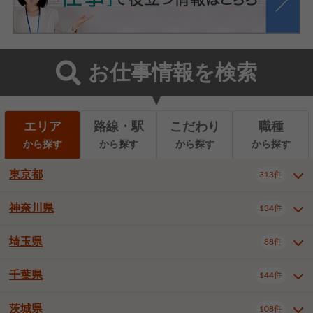
お仕事情報を検索
エリア
路線・駅
こだわり
職種
から探す
から探す
から探す
から探す
東京都
313件
神奈川県
134件
東京都全域
千代田区
中央区
313件
22件
9件
港区
新宿区
文京区
8件
26件
2件
埼玉県
88件
神奈川県全域
横浜市西区
134件
28件
台東区
墨田区
江東区
8件
9件
7件
横浜市中区
横浜市磯子区
6件
1件
千葉県
144件
埼玉県全域
さいたま市北区
88件
3件
品川区
目黒区
大田区
12件
5件
5件
横浜市金沢区
横浜市港北区
2件
4件
さいたま市大宮区
さいたま市見沼区
10件
2件
茨城県
世田谷区
渋谷区
中野区
108件
9件
22件
2件
千葉県全域
千葉市中央区
144件
17件