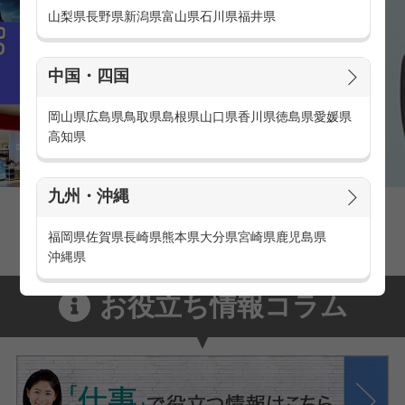
山梨県
長野県
新潟県
富山県
石川県
福井県
中国・四国
岡山県
広島県
鳥取県
島根県
山口県
香川県
徳島県
愛媛県
高知県
九州・沖縄
家電量販店の派遣・バイト求人
家電量販店で働くメリットをご紹介！
福岡県
佐賀県
長崎県
熊本県
大分県
宮崎県
鹿児島県
沖縄県
お役立ち情報コラム