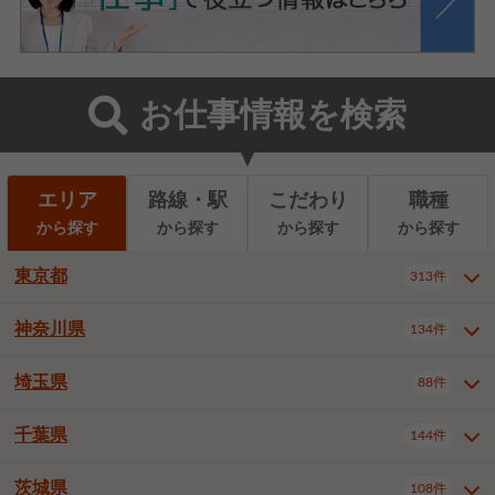
お仕事情報を検索
エリア
路線・駅
こだわり
職種
から探す
から探す
から探す
から探す
東京都
313件
神奈川県
134件
東京都全域
千代田区
中央区
313件
22件
9件
港区
新宿区
文京区
8件
26件
2件
埼玉県
88件
神奈川県全域
横浜市西区
134件
28件
台東区
墨田区
江東区
8件
9件
7件
横浜市中区
横浜市磯子区
6件
1件
千葉県
144件
埼玉県全域
さいたま市北区
88件
3件
品川区
目黒区
大田区
12件
5件
5件
横浜市金沢区
横浜市港北区
2件
4件
さいたま市大宮区
さいたま市見沼区
10件
2件
茨城県
世田谷区
渋谷区
中野区
108件
9件
22件
2件
千葉県全域
千葉市中央区
144件
17件