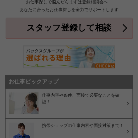
お仕事探しで悩んだらまずは登録相談会へ！
あなたに合ったお仕事探しを全力でサポートします
中頭郡北中城村
中頭郡中城村
7件
2件
中頭郡西原町
島尻郡与那原町
2件
1件
スタッフ登録して相談
島尻郡南風原町
3件
お仕事ピックアップ
仕事内容や条件、面接で必要なことを確
認！
携帯ショップの仕事内容や面接対策まで！