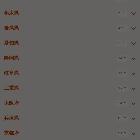
横浜市戸塚区
横浜市港南区
2件
6件
さいたま市浦和区
さいたま市緑区
3件
1件
杉並区
豊島区
北区
12件
60件
4件
千葉市花見川区
千葉市稲毛区
4件
3件
栃木県
横浜市旭区
横浜市泉区
53件
4件
2件
茨城県全域
水戸市
日立市
108件
25件
6件
川越市
熊谷市
川口市
6件
1件
7件
荒川区
板橋区
練馬区
1件
3件
5件
千葉市若葉区
千葉市緑区
2件
2件
横浜市青葉区
横浜市都筑区
4件
7件
土浦市
古河市
石岡市
5件
3件
4件
群馬県
所沢市
飯能市
本庄市
45件
5件
1件
2件
栃木県全域
宇都宮市
足利市
53件
27件
2件
足立区
葛飾区
江戸川区
11件
6件
4件
千葉市美浜区
市川市
船橋市
9件
9件
8件
川崎市川崎区
川崎市幸区
8件
8件
龍ケ崎市
常陸太田市
北茨城市
1件
2件
1件
東松山市
春日部市
狭山市
3件
7件
2件
佐野市
日光市
小山市
6件
1件
5件
八王子市
立川市
武蔵野市
8件
16件
7件
愛知県
木更津市
松戸市
野田市
123件
7件
8件
4件
群馬県全域
前橋市
高崎市
45件
7件
16件
川崎市中原区
川崎市高津区
1件
1件
笠間市
取手市
牛久市
1件
2件
6件
羽生市
鴻巣市
深谷市
3件
2件
1件
真岡市
大田原市
那須塩原市
1件
3件
3件
三鷹市
青梅市
1件
1件
茂原市
成田市
佐倉市
5件
5件
1件
桐生市
伊勢崎市
太田市
1件
6件
7件
川崎市宮前区
川崎市麻生区
1件
1件
静岡県
つくば市
ひたちなか市
14件
17件
10件
愛知県全域
名古屋市千種区
123件
1件
上尾市
越谷市
蕨市
2件
5件
1件
さくら市
下野市
1件
1件
府中市（東京都）
昭島市
2件
2件
旭市
習志野市
柏市
1件
5件
15件
館林市
みどり市
1件
4件
相模原市緑区
相模原市南区
2件
2件
鹿嶋市
守谷市
那珂市
1件
4件
2件
名古屋市東区
名古屋市西区
1件
7件
戸田市
入間市
朝霞市
3件
3件
1件
岐阜県
河内郡上三川町
下都賀郡壬生町
16件
2件
1件
静岡県全域
静岡市葵区
調布市
14件
町田市
小平市
3件
5件
9件
1件
市原市
流山市
八千代市
7件
6件
1件
北群馬郡吉岡町
邑楽郡千代田町
2件
1件
横須賀市
平塚市
鎌倉市
3件
13件
3件
稲敷市
神栖市
鉾田市
1件
10件
2件
名古屋市中村区
名古屋市中区
22件
3件
志木市
久喜市
富士見市
1件
3件
2件
静岡市駿河区
富士市
藤枝市
国分寺市
3件
清瀬市
1件
東久留米市
1件
2件
2件
1件
鴨川市
鎌ケ谷市
君津市
2件
1件
1件
三重県
17件
岐阜県全域
岐阜市
大垣市
藤沢市
16件
茅ヶ崎市
4件
秦野市
4件
13件
2件
1件
つくばみらい市
小美玉市
3件
1件
名古屋市昭和区
名古屋市瑞穂区
1件
1件
三郷市
蓮田市
坂戸市
3件
1件
2件
駿東郡清水町
浜松市中央区
多摩市
1件
稲城市
5件
1件
3件
浦安市
四街道市
印西市
3件
1件
9件
高山市
多治見市
羽島市
厚木市
1件
大和市
1件
伊勢原市
1件
2件
2件
2件
稲敷郡阿見町
1件
大阪府
名古屋市中川区
名古屋市港区
174件
1件
4件
三重県全域
津市
四日市市
幸手市
17件
児玉郡上里町
3件
2件
1件
1件
白井市
富里市
山武市
2件
2件
2件
土岐市
各務原市
可児市
海老名市
1件
座間市
1件
1件
1件
2件
名古屋市南区
名古屋市守山区
2件
1件
桑名市
鈴鹿市
員弁郡東員町
3件
6件
1件
兵庫県
85件
大阪府全域
大阪市西区
いすみ市
174件
長生郡長生村
2件
1件
1件
本巣市
本巣郡北方町
1件
1件
名古屋市緑区
名古屋市名東区
5件
1件
多気郡明和町
2件
大阪市港区
大阪市天王寺区
1件
1件
京都府
31件
兵庫県全域
神戸市東灘区
85件
4件
名古屋市天白区
豊橋市
岡崎市
1件
6件
16件