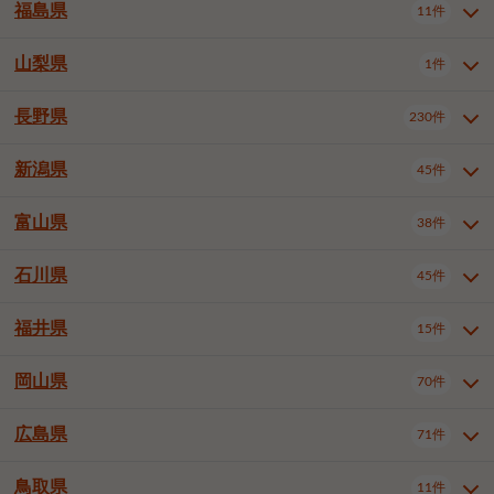
大仙市
2件
福島県
11件
羽曳野市
門真市
摂津市
2件
3件
1件
山形県全域
山形市
米沢市
11件
5件
1件
岩見沢市
網走市
苫小牧市
3件
1件
3件
柴田郡大河原町
宮城郡利府町
1件
1件
高石市
藤井寺市
東大阪市
1件
1件
7件
鶴岡市
新庄市
上山市
1件
1件
2件
江別市
紋別市
千歳市
3件
1件
2件
山梨県
富谷市
1件
2件
福島県全域
福島市
会津若松市
11件
3件
1件
泉南市
四條畷市
大阪狭山市
2件
2件
1件
天童市
1件
恵庭市
北広島市
紋別郡遠軽町
3件
1件
1件
郡山市
いわき市
5件
2件
長野県
230件
山梨県全域
中巨摩郡昭和町
1件
1件
釧路郡釧路町
厚岸郡厚岸町
1件
1件
新潟県
45件
長野県全域
長野市
松本市
230件
63件
40件
上田市
岡谷市
飯田市
19件
3件
20件
富山県
38件
新潟県全域
新潟市東区
45件
2件
諏訪市
須坂市
小諸市
5件
13件
4件
新潟市中央区
新潟市江南区
12件
3件
石川県
45件
富山県全域
富山市
高岡市
38件
27件
5件
伊那市
駒ヶ根市
中野市
6件
6件
2件
新潟市西区
長岡市
柏崎市
4件
11件
1件
砺波市
小矢部市
射水市
1件
2件
3件
福井県
大町市
飯山市
茅野市
15件
1件
5件
2件
石川県全域
金沢市
小松市
45件
22件
4件
新発田市
小千谷市
見附市
3件
1件
1件
塩尻市
佐久市
千曲市
2件
12件
4件
白山市
野々市市
6件
13件
岡山県
燕市
上越市
佐渡市
70件
3件
3件
1件
福井県全域
福井市
越前市
15件
12件
3件
安曇野市
北佐久郡軽井沢町
2件
4件
広島県
71件
岡山県全域
岡山市北区
70件
27件
諏訪郡下諏訪町
諏訪郡富士見町
1件
1件
岡山市中区
岡山市東区
6件
2件
上伊那郡箕輪町
上伊那郡宮田村
2件
1件
鳥取県
11件
広島県全域
広島市中区
71件
24件