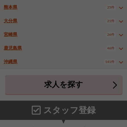
北九州市八幡東区
北九州市八幡西区
3件
3件
武雄市
1件
熊本県
25件
長崎県全域
長崎市
佐世保市
13件
3件
5件
福岡市東区
福岡市博多区
4件
16件
島原市
諫早市
大村市
1件
1件
1件
大分県
福岡市中央区
福岡市西区
21件
8件
3件
熊本県全域
熊本市中央区
25件
7件
西彼杵郡時津町
2件
福岡市城南区
福岡市早良区
1件
2件
熊本市西区
熊本市南区
1件
2件
宮崎県
26件
大分県全域
大分市
別府市
21件
17件
1件
大牟田市
久留米市
直方市
2件
7件
1件
熊本市北区
八代市
人吉市
1件
2件
1件
中津市
3件
鹿児島県
46件
宮崎県全域
宮崎市
都城市
26件
14件
9件
飯塚市
田川市
八女市
1件
1件
1件
荒尾市
宇土市
宇城市
2件
1件
1件
延岡市
日南市
日向市
1件
1件
1件
行橋市
小郡市
筑紫野市
2件
3件
3件
沖縄県
合志市
菊池郡菊陽町
141件
1件
4件
鹿児島県全域
鹿児島市
46件
25件
春日市
大野城市
宗像市
3件
1件
1件
上益城郡御船町
2件
鹿屋市
阿久根市
出水市
6件
1件
3件
沖縄県全域
那覇市
宜野湾市
141件
32件
7件
太宰府市
福津市
糟屋郡志免町
1件
1件
3件
求人を探す
薩摩川内市
日置市
曽於市
4件
1件
1件
石垣市
浦添市
名護市
2件
24件
6件
糟屋郡新宮町
糟屋郡久山町
2件
2件
霧島市
南さつま市
姶良市
3件
1件
1件
糸満市
沖縄市
豊見城市
3件
8件
9件
那珂川市
1件
うるま市
宮古島市
南城市
18件
2件
3件
スタッフ登録
国頭郡本部町
国頭郡金武町
1件
2件
中頭郡読谷村
中頭郡北谷町
3件
6件