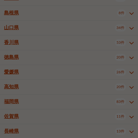
岡山市南区
倉敷市
津山市
6件
19件
7件
下伊那郡喬木村
木曽郡木曽町
1件
5件
広島市南区
広島市西区
10件
4件
島根県
8件
鳥取県全域
鳥取市
米子市
11件
2件
5件
笠岡市
総社市
瀬戸内市
1件
1件
1件
東筑摩郡麻績村
東筑摩郡山形村
1件
4件
広島市安佐南区
呉市
三原市
6件
2件
4件
倉吉市
西伯郡日吉津村
1件
3件
山口県
34件
島根県全域
松江市
出雲市
埴科郡坂城町
8件
5件
3件
1件
尾道市
福山市
東広島市
1件
12件
4件
香川県
廿日市市
安芸郡府中町
53件
1件
2件
山口県全域
下関市
宇部市
34件
7件
2件
安芸郡海田町
1件
山口市
防府市
下松市
9件
1件
6件
徳島県
20件
香川県全域
高松市
丸亀市
53件
42件
6件
岩国市
柳井市
周南市
4件
1件
1件
観音寺市
さぬき市
三豊市
1件
1件
1件
愛媛県
26件
徳島県全域
徳島市
阿南市
20件
13件
4件
山陽小野田市
3件
綾歌郡綾川町
2件
海部郡美波町
板野郡藍住町
1件
2件
高知県
20件
愛媛県全域
松山市
今治市
26件
13件
3件
宇和島市
新居浜市
西条市
1件
4件
1件
福岡県
83件
高知県全域
高知市
土佐市
20件
19件
1件
大洲市
四国中央市
東温市
1件
2件
1件
佐賀県
11件
福岡県全域
北九州市若松区
83件
1件
北九州市小倉北区
北九州市小倉南区
3件
3件
長崎県
13件
佐賀県全域
佐賀市
唐津市
11件
9件
1件