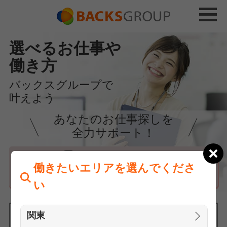
選べるお仕事や
働き方
バックスグループで
叶えよう
あなたのお仕事探しを
全力サポート！
はじめての方へ
働きたいエリアを選んでくださ
まずは相談
い
関東
働きたいエリアを選んでください