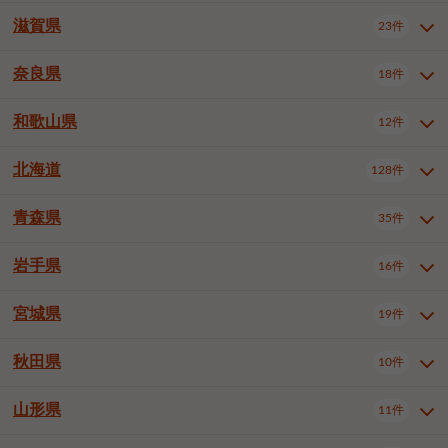
大阪市浪速区
大阪市生野区
5件
1件
神戸市兵庫区
神戸市長田区
3件
1件
一宮市
半田市
春日井市
3件
2件
3件
滋賀県
23件
京都府全域
京都市北区
31件
1件
大阪市城東区
大阪市阿倍野区
1件
2件
神戸市須磨区
神戸市垂水区
1件
9件
豊川市
津島市
豊田市
3件
1件
8件
京都市左京区
京都市中京区
2件
1件
奈良県
大阪市住吉区
大阪市西成区
18件
1件
1件
滋賀県全域
大津市
彦根市
23件
3件
1件
神戸市北区
神戸市中央区
4件
12件
安城市
西尾市
小牧市
5件
2件
1件
京都市下京区
京都市南区
10件
6件
大阪市住之江区
大阪市平野区
1件
1件
長浜市
近江八幡市
草津市
1件
1件
5件
和歌山県
神戸市西区
姫路市
尼崎市
12件
4件
6件
3件
奈良県全域
奈良市
大和高田市
稲沢市
18件
大府市
4件
知立市
1件
1件
1件
1件
京都市右京区
京都市伏見区
1件
2件
大阪市北区
大阪市中央区
58件
12件
守山市
甲賀市
湖南市
3件
2件
1件
明石市
西宮市
芦屋市
4件
7件
1件
大和郡山市
橿原市
桜井市
高浜市
1件
日進市
4件
長久手市
2件
1件
2件
2件
北海道
京都市山科区
京都市西京区
128件
1件
1件
和歌山県全域
和歌山市
海南市
12件
5件
1件
堺市堺区
堺市中区
堺市東区
1件
1件
2件
高島市
東近江市
蒲生郡竜王町
1件
4件
1件
伊丹市
加古川市
西脇市
3件
9件
1件
御所市
生駒市
香芝市
愛知郡東郷町
1件
丹羽郡扶桑町
2件
1件
6件
2件
宇治市
亀岡市
長岡京市
1件
2件
1件
橋本市
有田市
御坊市
1件
1件
1件
堺市西区
堺市北区
堺市美原区
2件
2件
1件
青森県
35件
北海道全域
札幌市中央区
128件
23件
宝塚市
三木市
川西市
2件
2件
1件
生駒郡斑鳩町
北葛城郡上牧町
知多郡東浦町
1件
額田郡幸田町
1件
4件
2件
八幡市
2件
岩出市
3件
岸和田市
豊中市
吹田市
4件
5件
1件
札幌市北区
札幌市東区
19件
4件
三田市
加西市
丹波篠山市
1件
1件
1件
岩手県
16件
青森県全域
青森市
弘前市
35件
14件
7件
泉大津市
高槻市
守口市
1件
5件
1件
札幌市白石区
札幌市豊平区
4件
8件
加東市
たつの市
神崎郡福崎町
2件
1件
1件
八戸市
三沢市
むつ市
9件
3件
2件
宮城県
19件
岩手県全域
盛岡市
花巻市
枚方市
16件
茨木市
8件
八尾市
1件
5件
4件
3件
札幌市西区
札幌市厚別区
16件
4件
揖保郡太子町
1件
北上市
一関市
奥州市
泉佐野市
2件
富田林市
1件
寝屋川市
4件
3件
2件
4件
秋田県
札幌市手稲区
札幌市清田区
10件
2件
5件
宮城県全域
仙台市青葉区
19件
6件
河内長野市
松原市
大東市
1件
1件
1件
函館市
小樽市
旭川市
4件
1件
10件
仙台市宮城野区
仙台市太白区
3件
1件
山形県
11件
秋田県全域
秋田市
大館市
10件
6件
2件
和泉市
箕面市
柏原市
11件
5件
1件
釧路市
帯広市
北見市
2件
2件
4件
仙台市泉区
名取市
多賀城市
3件
1件
1件