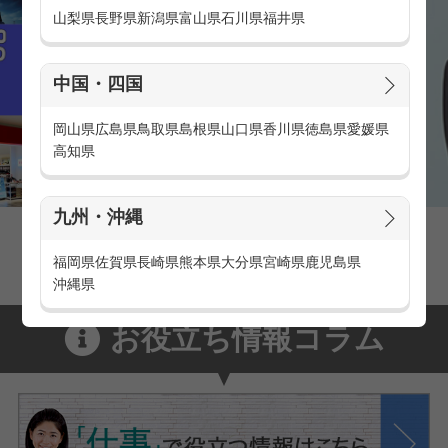
山梨県
長野県
新潟県
富山県
石川県
福井県
中国・四国
岡山県
広島県
鳥取県
島根県
山口県
香川県
徳島県
愛媛県
高知県
九州・沖縄
家電量販店の派遣・バイト求人
家電量販店で働くメリットをご紹介！
福岡県
佐賀県
長崎県
熊本県
大分県
宮崎県
鹿児島県
沖縄県
お役立ち情報コラム