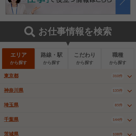
お仕事情報を検索
エリア
路線・駅
こだわり
職種
から探す
から探す
から探す
から探す
東京都
310件
神奈川県
135件
東京都全域
千代田区
310件
22件
中央区
港区
新宿区
11件
8件
27件
埼玉県
85件
神奈川県全域
横浜市西区
135件
29件
文京区
台東区
墨田区
3件
7件
9件
横浜市中区
横浜市磯子区
6件
1件
千葉県
144件
埼玉県全域
さいたま市北区
85件
2件
江東区
品川区
目黒区
6件
11件
5件
横浜市金沢区
横浜市港北区
2件
4件
さいたま市大宮区
さいたま市見沼区
10件
2件
茨城県
大田区
世田谷区
渋谷区
108件
4件
9件
22件
千葉県全域
千葉市中央区
144件
17件