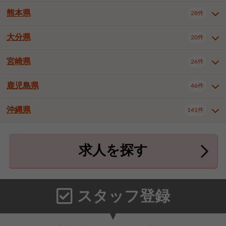
北九州市八幡東区
北九州市八幡西区
3件
3件
熊本県
28件
長崎県全域
長崎市
佐世保市
16件
4件
6件
福岡市東区
福岡市博多区
4件
17件
島原市
諫早市
大村市
1件
2件
1件
大分県
福岡市中央区
福岡市西区
20件
9件
3件
熊本県全域
熊本市中央区
28件
7件
西彼杵郡時津町
2件
福岡市城南区
福岡市早良区
1件
2件
熊本市西区
熊本市南区
1件
2件
宮崎県
26件
大分県全域
大分市
別府市
20件
16件
1件
大牟田市
久留米市
直方市
2件
6件
1件
熊本市北区
八代市
人吉市
1件
1件
2件
中津市
3件
鹿児島県
46件
宮崎県全域
宮崎市
都城市
26件
14件
9件
飯塚市
田川市
八女市
1件
3件
1件
荒尾市
山鹿市
菊池市
2件
1件
1件
延岡市
日南市
日向市
1件
1件
1件
行橋市
中間市
小郡市
2件
1件
3件
沖縄県
宇土市
宇城市
天草市
141件
1件
1件
1件
鹿児島県全域
鹿児島市
46件
25件
筑紫野市
春日市
大野城市
3件
4件
1件
合志市
菊池郡菊陽町
1件
4件
鹿屋市
阿久根市
出水市
6件
1件
3件
沖縄県全域
那覇市
宜野湾市
141件
32件
7件
宗像市
太宰府市
福津市
1件
1件
1件
上益城郡御船町
2件
求人を探す
薩摩川内市
日置市
曽於市
4件
1件
1件
石垣市
浦添市
名護市
2件
24件
6件
糟屋郡志免町
糟屋郡新宮町
4件
2件
霧島市
南さつま市
姶良市
3件
1件
1件
糸満市
沖縄市
豊見城市
3件
8件
9件
糟屋郡久山町
那珂川市
3件
1件
うるま市
宮古島市
南城市
18件
2件
3件
スタッフ登録
国頭郡本部町
国頭郡金武町
1件
2件
中頭郡読谷村
中頭郡北谷町
3件
6件