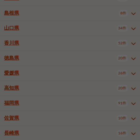
岡山市南区
倉敷市
津山市
6件
19件
7件
下伊那郡喬木村
木曽郡木曽町
1件
5件
広島市南区
広島市西区
10件
4件
島根県
8件
鳥取県全域
鳥取市
米子市
11件
2件
5件
笠岡市
総社市
瀬戸内市
1件
1件
1件
東筑摩郡麻績村
東筑摩郡山形村
1件
4件
広島市安佐南区
呉市
三原市
6件
2件
4件
倉吉市
西伯郡日吉津村
1件
3件
山口県
34件
島根県全域
松江市
出雲市
埴科郡坂城町
8件
5件
3件
1件
尾道市
福山市
東広島市
1件
12件
4件
香川県
廿日市市
安芸郡府中町
52件
1件
2件
山口県全域
下関市
宇部市
34件
7件
2件
安芸郡海田町
1件
山口市
防府市
下松市
9件
1件
6件
徳島県
20件
香川県全域
高松市
丸亀市
52件
41件
6件
岩国市
柳井市
周南市
4件
1件
1件
観音寺市
さぬき市
三豊市
1件
1件
1件
愛媛県
26件
徳島県全域
徳島市
阿南市
20件
13件
4件
山陽小野田市
3件
綾歌郡綾川町
2件
海部郡美波町
板野郡藍住町
1件
2件
高知県
20件
愛媛県全域
松山市
今治市
26件
13件
3件
宇和島市
新居浜市
西条市
1件
4件
1件
福岡県
91件
高知県全域
高知市
土佐市
20件
19件
1件
大洲市
四国中央市
東温市
1件
2件
1件
佐賀県
10件
福岡県全域
北九州市若松区
91件
2件
北九州市小倉北区
北九州市小倉南区
3件
3件
長崎県
16件
佐賀県全域
佐賀市
唐津市
10件
9件
1件