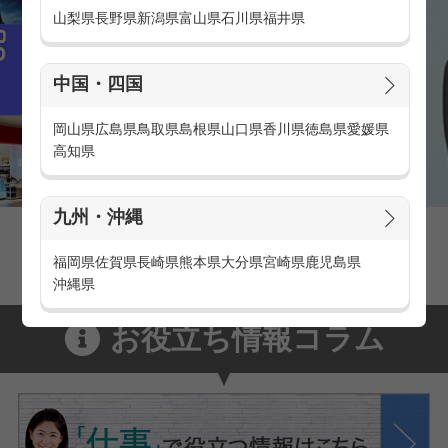
山梨県
長野県
新潟県
富山県
石川県
福井県
中国・四国
岡山県
広島県
鳥取県
島根県
山口県
香川県
徳島県
愛媛県
高知県
九州・沖縄
家電量販店の派遣・バイト求人
家電量販店で働くメリットをご紹介！
福岡県
佐賀県
長崎県
熊本県
大分県
宮崎県
鹿児島県
沖縄県
お役立ち情報コラム