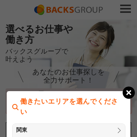
選べるお仕事や
働き方
バックスグループで
叶えよう
あなたのお仕事探しを
全力サポート！
はじめての方へ
働きたいエリアを選んでくださ
まずは相談
い
関東
働きたいエリアを選んでください