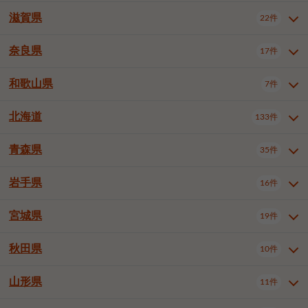
大阪市浪速区
大阪市東淀川区
4件
1件
神戸市兵庫区
神戸市長田区
2件
1件
一宮市
半田市
春日井市
3件
2件
3件
滋賀県
22件
京都府全域
京都市北区
35件
1件
大阪市生野区
大阪市阿倍野区
1件
2件
神戸市須磨区
神戸市垂水区
1件
11件
豊川市
津島市
豊田市
3件
1件
8件
京都市左京区
京都市中京区
2件
2件
奈良県
大阪市住吉区
大阪市西成区
17件
1件
1件
滋賀県全域
大津市
彦根市
22件
3件
1件
神戸市北区
神戸市中央区
4件
14件
安城市
西尾市
小牧市
5件
2件
1件
京都市下京区
京都市南区
10件
6件
大阪市鶴見区
大阪市住之江区
1件
1件
長浜市
近江八幡市
草津市
1件
2件
3件
和歌山県
神戸市西区
姫路市
尼崎市
7件
4件
7件
6件
奈良県全域
奈良市
大和高田市
稲沢市
17件
大府市
4件
知立市
1件
1件
1件
1件
京都市右京区
京都市伏見区
1件
2件
大阪市平野区
大阪市北区
2件
58件
守山市
甲賀市
湖南市
4件
2件
1件
明石市
西宮市
洲本市
6件
8件
1件
大和郡山市
橿原市
桜井市
高浜市
1件
日進市
4件
長久手市
2件
1件
2件
2件
北海道
京都市山科区
京都市西京区
133件
1件
1件
和歌山県全域
和歌山市
橋本市
7件
2件
1件
大阪市中央区
堺市堺区
13件
2件
東近江市
蒲生郡竜王町
4件
1件
芦屋市
伊丹市
豊岡市
1件
3件
1件
御所市
生駒市
香芝市
愛知郡東郷町
1件
丹羽郡扶桑町
1件
1件
6件
2件
福知山市
舞鶴市
綾部市
1件
1件
1件
御坊市
田辺市
岩出市
1件
1件
2件
堺市中区
堺市東区
堺市西区
1件
1件
2件
青森県
35件
北海道全域
札幌市中央区
133件
27件
加古川市
西脇市
宝塚市
11件
1件
2件
生駒郡斑鳩町
北葛城郡上牧町
知多郡東浦町
1件
額田郡幸田町
1件
4件
2件
宇治市
亀岡市
長岡京市
1件
2件
1件
堺市南区
堺市北区
堺市美原区
1件
2件
1件
札幌市北区
札幌市東区
19件
4件
三木市
川西市
三田市
2件
1件
1件
岩手県
16件
青森県全域
青森市
弘前市
35件
14件
7件
八幡市
2件
岸和田市
豊中市
吹田市
4件
6件
1件
札幌市白石区
札幌市豊平区
4件
8件
加西市
丹波篠山市
丹波市
1件
1件
1件
八戸市
三沢市
むつ市
9件
3件
2件
宮城県
19件
岩手県全域
盛岡市
花巻市
泉大津市
16件
高槻市
8件
守口市
1件
1件
5件
1件
札幌市西区
札幌市厚別区
17件
4件
宍粟市
加東市
たつの市
1件
2件
1件
北上市
一関市
奥州市
枚方市
2件
茨木市
1件
八尾市
4件
7件
4件
5件
秋田県
札幌市手稲区
札幌市清田区
10件
2件
5件
宮城県全域
仙台市青葉区
神崎郡福崎町
19件
揖保郡太子町
6件
1件
1件
泉佐野市
富田林市
寝屋川市
3件
2件
4件
函館市
小樽市
旭川市
4件
1件
10件
仙台市宮城野区
仙台市太白区
3件
1件
山形県
11件
秋田県全域
秋田市
大館市
10件
6件
2件
河内長野市
松原市
大東市
1件
1件
1件
釧路市
帯広市
北見市
2件
2件
4件
仙台市泉区
名取市
多賀城市
3件
1件
1件