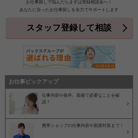
お仕事探しで悩んだらまずは登録相談会へ！
あなたに合ったお仕事探しを全力でサポートします
中頭郡北中城村
中頭郡中城村
7件
2件
中頭郡西原町
島尻郡与那原町
2件
1件
スタッフ登録して相談
島尻郡南風原町
3件
お仕事ピックアップ
仕事内容や条件、面接で必要なことを確
認！
携帯ショップの仕事内容や面接対策まで！