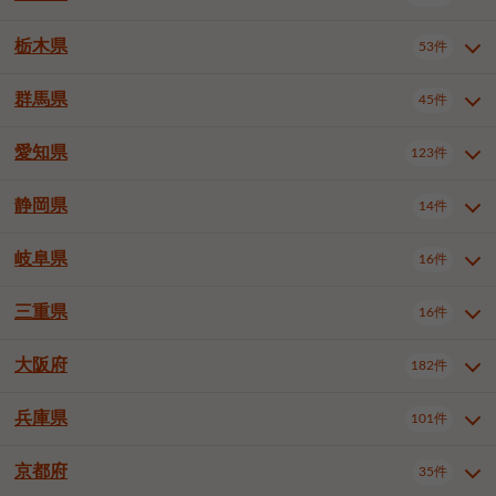
横浜市戸塚区
横浜市港南区
2件
6件
さいたま市浦和区
さいたま市緑区
3件
1件
中野区
杉並区
豊島区
2件
13件
61件
千葉市花見川区
千葉市稲毛区
4件
3件
栃木県
横浜市旭区
横浜市泉区
53件
4件
2件
茨城県全域
水戸市
日立市
108件
25件
6件
川越市
熊谷市
川口市
6件
1件
6件
北区
荒川区
板橋区
3件
1件
3件
千葉市若葉区
千葉市緑区
2件
2件
横浜市青葉区
横浜市都筑区
4件
7件
土浦市
古河市
石岡市
5件
3件
4件
群馬県
所沢市
飯能市
本庄市
45件
5件
1件
2件
栃木県全域
宇都宮市
足利市
53件
27件
2件
練馬区
足立区
葛飾区
5件
11件
5件
千葉市美浜区
市川市
船橋市
9件
9件
8件
川崎市川崎区
川崎市幸区
8件
8件
龍ケ崎市
常陸太田市
北茨城市
1件
2件
1件
東松山市
春日部市
狭山市
3件
7件
2件
佐野市
日光市
小山市
6件
1件
5件
江戸川区
八王子市
立川市
4件
8件
16件
愛知県
木更津市
松戸市
野田市
123件
7件
8件
4件
群馬県全域
前橋市
高崎市
45件
7件
16件
川崎市中原区
川崎市高津区
1件
1件
笠間市
取手市
牛久市
1件
2件
6件
羽生市
鴻巣市
深谷市
3件
2件
1件
真岡市
大田原市
那須塩原市
1件
3件
3件
武蔵野市
三鷹市
青梅市
7件
1件
1件
茂原市
成田市
佐倉市
5件
5件
1件
桐生市
伊勢崎市
太田市
1件
6件
7件
川崎市宮前区
川崎市麻生区
1件
1件
静岡県
つくば市
ひたちなか市
14件
17件
10件
愛知県全域
名古屋市千種区
123件
1件
上尾市
越谷市
蕨市
2件
5件
1件
さくら市
下野市
1件
1件
府中市（東京都）
昭島市
2件
2件
旭市
習志野市
柏市
1件
5件
15件
館林市
みどり市
1件
4件
相模原市緑区
相模原市南区
2件
2件
鹿嶋市
守谷市
那珂市
1件
4件
2件
名古屋市東区
名古屋市西区
1件
7件
戸田市
入間市
朝霞市
2件
3件
1件
岐阜県
河内郡上三川町
下都賀郡壬生町
16件
2件
1件
静岡県全域
静岡市葵区
調布市
14件
町田市
国分寺市
3件
4件
9件
2件
市原市
流山市
八千代市
7件
6件
1件
北群馬郡吉岡町
邑楽郡千代田町
2件
1件
横須賀市
平塚市
鎌倉市
3件
13件
3件
稲敷市
神栖市
鉾田市
1件
10件
2件
名古屋市中村区
名古屋市中区
22件
3件
志木市
久喜市
富士見市
1件
3件
2件
静岡市駿河区
富士市
藤枝市
清瀬市
3件
東久留米市
1件
多摩市
1件
2件
1件
1件
鴨川市
鎌ケ谷市
君津市
2件
1件
1件
三重県
16件
岐阜県全域
岐阜市
大垣市
藤沢市
16件
茅ヶ崎市
4件
秦野市
4件
13件
2件
1件
つくばみらい市
小美玉市
3件
1件
名古屋市昭和区
名古屋市瑞穂区
1件
1件
三郷市
蓮田市
坂戸市
3件
1件
2件
駿東郡清水町
浜松市中央区
稲城市
1件
5件
2件
浦安市
四街道市
印西市
3件
1件
9件
高山市
多治見市
羽島市
厚木市
1件
大和市
1件
伊勢原市
1件
2件
2件
2件
稲敷郡阿見町
1件
大阪府
名古屋市中川区
名古屋市港区
182件
1件
4件
三重県全域
津市
四日市市
幸手市
16件
児玉郡上里町
3件
2件
1件
1件
白井市
富里市
山武市
2件
2件
2件
土岐市
各務原市
可児市
海老名市
1件
座間市
1件
1件
1件
2件
名古屋市南区
名古屋市守山区
2件
1件
桑名市
鈴鹿市
員弁郡東員町
2件
6件
1件
兵庫県
101件
大阪府全域
大阪市西区
いすみ市
182件
長生郡長生村
2件
1件
1件
本巣市
本巣郡北方町
1件
1件
名古屋市緑区
名古屋市名東区
5件
1件
多気郡明和町
2件
大阪市港区
大阪市天王寺区
1件
1件
京都府
35件
兵庫県全域
神戸市東灘区
101件
4件
名古屋市天白区
豊橋市
岡崎市
1件
6件
16件