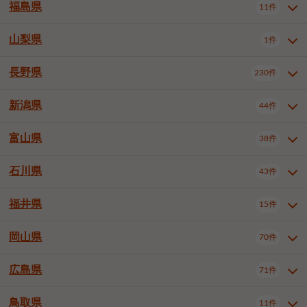
大仙市
2件
福島県
11件
和泉市
箕面市
柏原市
12件
5件
1件
山形県全域
山形市
米沢市
11件
5件
1件
岩見沢市
網走市
苫小牧市
3件
1件
3件
柴田郡大河原町
宮城郡利府町
1件
1件
羽曳野市
門真市
摂津市
2件
3件
1件
鶴岡市
新庄市
上山市
1件
1件
2件
江別市
紋別市
千歳市
3件
1件
2件
山梨県
富谷市
1件
2件
福島県全域
福島市
会津若松市
11件
3件
1件
高石市
藤井寺市
東大阪市
1件
1件
7件
天童市
1件
恵庭市
北広島市
紋別郡遠軽町
3件
1件
1件
郡山市
いわき市
5件
2件
長野県
230件
山梨県全域
中巨摩郡昭和町
1件
1件
泉南市
四條畷市
大阪狭山市
1件
2件
1件
釧路郡釧路町
厚岸郡厚岸町
1件
1件
新潟県
44件
長野県全域
長野市
松本市
230件
63件
40件
上田市
岡谷市
飯田市
19件
3件
20件
富山県
38件
新潟県全域
新潟市東区
44件
2件
諏訪市
須坂市
小諸市
5件
13件
4件
新潟市中央区
新潟市江南区
11件
3件
石川県
43件
富山県全域
富山市
高岡市
38件
27件
5件
伊那市
駒ヶ根市
中野市
6件
6件
2件
新潟市西区
長岡市
柏崎市
4件
11件
1件
砺波市
小矢部市
射水市
1件
2件
3件
福井県
大町市
飯山市
茅野市
15件
1件
5件
2件
石川県全域
金沢市
小松市
43件
22件
4件
新発田市
小千谷市
見附市
3件
1件
1件
塩尻市
佐久市
千曲市
2件
12件
4件
白山市
野々市市
4件
13件
岡山県
燕市
上越市
佐渡市
70件
3件
3件
1件
福井県全域
福井市
越前市
15件
12件
3件
安曇野市
北佐久郡軽井沢町
2件
4件
広島県
71件
岡山県全域
岡山市北区
70件
27件
諏訪郡下諏訪町
諏訪郡富士見町
1件
1件
岡山市中区
岡山市東区
6件
2件
上伊那郡箕輪町
上伊那郡宮田村
2件
1件
鳥取県
11件
広島県全域
広島市中区
71件
24件