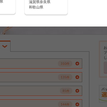
県
滋賀県
奈良県
和歌山県
お
プ
し
310件
135件
85件
144件