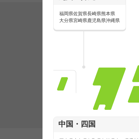
福岡県
佐賀県
長崎県
熊本県
大分県
宮崎県
鹿児島県
沖縄県
有名ブランドで楽しく働こう
人気を誇るブランドで 販売&店舗運営ス
フ積極採用中！
中国・四国