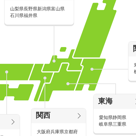
山梨県
長野県
新潟県
富山県
派遣・アルバイトのおすすめ求人特
石川県
福井県
家電量販店の派遣・バイト求人
東海
タッ
家電量販店で働くメリットをご紹介！
官
関西
愛知県
静岡県
岐阜県
三重県
大阪府
兵庫県
京都府