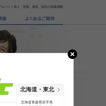
アルバイト求人 営業、接客、販売の情報満載
北海道・東北
の
求人を探す
北海道
青森県
岩手県