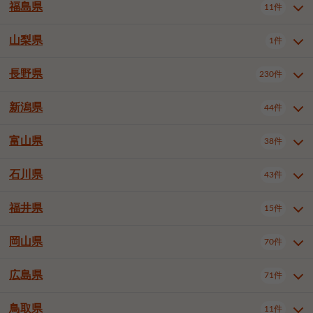
大仙市
2件
福島県
11件
和泉市
箕面市
柏原市
12件
5件
1件
山形県全域
山形市
米沢市
11件
5件
1件
岩見沢市
網走市
苫小牧市
3件
1件
3件
柴田郡大河原町
宮城郡利府町
1件
1件
羽曳野市
門真市
摂津市
2件
3件
1件
鶴岡市
新庄市
上山市
1件
1件
2件
江別市
紋別市
千歳市
3件
1件
2件
山梨県
富谷市
1件
2件
福島県全域
福島市
会津若松市
11件
3件
1件
高石市
藤井寺市
東大阪市
1件
1件
7件
天童市
1件
恵庭市
北広島市
紋別郡遠軽町
3件
1件
1件
郡山市
いわき市
5件
2件
長野県
230件
山梨県全域
中巨摩郡昭和町
1件
1件
泉南市
四條畷市
大阪狭山市
1件
2件
1件
釧路郡釧路町
厚岸郡厚岸町
1件
1件
新潟県
44件
長野県全域
長野市
松本市
230件
63件
40件
上田市
岡谷市
飯田市
19件
3件
20件
富山県
38件
新潟県全域
新潟市東区
44件
2件
諏訪市
須坂市
小諸市
5件
13件
4件
新潟市中央区
新潟市江南区
11件
3件
石川県
43件
富山県全域
富山市
高岡市
38件
27件
5件
伊那市
駒ヶ根市
中野市
6件
6件
2件
新潟市西区
長岡市
柏崎市
4件
11件
1件
砺波市
小矢部市
射水市
1件
2件
3件
福井県
大町市
飯山市
茅野市
15件
1件
5件
2件
石川県全域
金沢市
小松市
43件
22件
4件
新発田市
小千谷市
見附市
3件
1件
1件
塩尻市
佐久市
千曲市
2件
12件
4件
白山市
野々市市
4件
13件
岡山県
燕市
上越市
佐渡市
70件
3件
3件
1件
福井県全域
福井市
越前市
15件
12件
3件
安曇野市
北佐久郡軽井沢町
2件
4件
広島県
71件
岡山県全域
岡山市北区
70件
27件
諏訪郡下諏訪町
諏訪郡富士見町
1件
1件
岡山市中区
岡山市東区
6件
2件
上伊那郡箕輪町
上伊那郡宮田村
2件
1件
鳥取県
11件
広島県全域
広島市中区
71件
24件