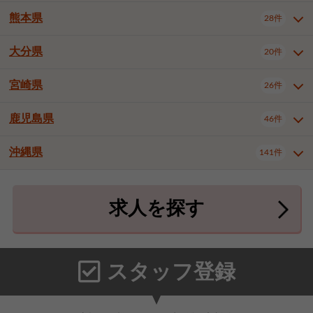
北九州市八幡東区
北九州市八幡西区
3件
3件
熊本県
28件
長崎県全域
長崎市
佐世保市
16件
4件
6件
福岡市東区
福岡市博多区
4件
17件
島原市
諫早市
大村市
1件
2件
1件
大分県
福岡市中央区
福岡市西区
20件
9件
3件
熊本県全域
熊本市中央区
28件
7件
西彼杵郡時津町
2件
福岡市城南区
福岡市早良区
1件
2件
熊本市西区
熊本市南区
1件
2件
宮崎県
26件
大分県全域
大分市
別府市
20件
16件
1件
大牟田市
久留米市
直方市
2件
6件
1件
熊本市北区
八代市
人吉市
1件
1件
2件
中津市
3件
鹿児島県
46件
宮崎県全域
宮崎市
都城市
26件
14件
9件
飯塚市
田川市
八女市
1件
3件
1件
荒尾市
山鹿市
菊池市
2件
1件
1件
延岡市
日南市
日向市
1件
1件
1件
行橋市
中間市
小郡市
2件
1件
3件
沖縄県
宇土市
宇城市
天草市
141件
1件
1件
1件
鹿児島県全域
鹿児島市
46件
25件
筑紫野市
春日市
大野城市
3件
4件
1件
合志市
菊池郡菊陽町
1件
4件
鹿屋市
阿久根市
出水市
6件
1件
3件
沖縄県全域
那覇市
宜野湾市
141件
32件
7件
宗像市
太宰府市
福津市
1件
1件
1件
上益城郡御船町
2件
求人を探す
薩摩川内市
日置市
曽於市
4件
1件
1件
石垣市
浦添市
名護市
2件
24件
6件
糟屋郡志免町
糟屋郡新宮町
4件
2件
霧島市
南さつま市
姶良市
3件
1件
1件
糸満市
沖縄市
豊見城市
3件
8件
9件
糟屋郡久山町
那珂川市
3件
1件
うるま市
宮古島市
南城市
18件
2件
3件
スタッフ登録
国頭郡本部町
国頭郡金武町
1件
2件
中頭郡読谷村
中頭郡北谷町
3件
6件