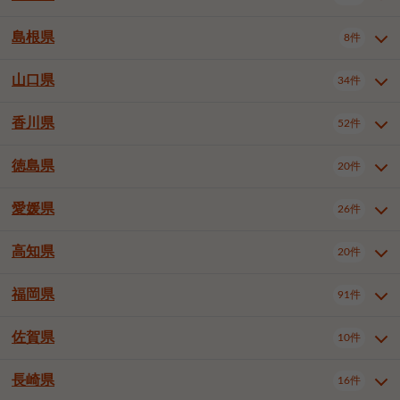
岡山市南区
倉敷市
津山市
6件
19件
7件
下伊那郡喬木村
木曽郡木曽町
1件
5件
広島市南区
広島市西区
10件
4件
島根県
8件
鳥取県全域
鳥取市
米子市
11件
2件
5件
笠岡市
総社市
瀬戸内市
1件
1件
1件
東筑摩郡麻績村
東筑摩郡山形村
1件
4件
広島市安佐南区
呉市
三原市
6件
2件
4件
倉吉市
西伯郡日吉津村
1件
3件
山口県
34件
島根県全域
松江市
出雲市
埴科郡坂城町
8件
5件
3件
1件
尾道市
福山市
東広島市
1件
12件
4件
香川県
廿日市市
安芸郡府中町
52件
1件
2件
山口県全域
下関市
宇部市
34件
7件
2件
安芸郡海田町
1件
山口市
防府市
下松市
9件
1件
6件
徳島県
20件
香川県全域
高松市
丸亀市
52件
41件
6件
岩国市
柳井市
周南市
4件
1件
1件
観音寺市
さぬき市
三豊市
1件
1件
1件
愛媛県
26件
徳島県全域
徳島市
阿南市
20件
13件
4件
山陽小野田市
3件
綾歌郡綾川町
2件
海部郡美波町
板野郡藍住町
1件
2件
高知県
20件
愛媛県全域
松山市
今治市
26件
13件
3件
宇和島市
新居浜市
西条市
1件
4件
1件
福岡県
91件
高知県全域
高知市
土佐市
20件
19件
1件
大洲市
四国中央市
東温市
1件
2件
1件
佐賀県
10件
福岡県全域
北九州市若松区
91件
2件
北九州市小倉北区
北九州市小倉南区
3件
3件
長崎県
16件
佐賀県全域
佐賀市
唐津市
10件
9件
1件