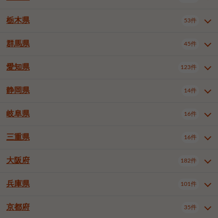
横浜市戸塚区
横浜市港南区
2件
6件
さいたま市浦和区
さいたま市緑区
3件
1件
中野区
杉並区
豊島区
2件
13件
62件
千葉市花見川区
千葉市稲毛区
4件
3件
栃木県
横浜市旭区
横浜市泉区
53件
4件
2件
茨城県全域
水戸市
日立市
108件
25件
6件
川越市
熊谷市
川口市
6件
1件
6件
北区
荒川区
板橋区
3件
1件
3件
千葉市若葉区
千葉市緑区
2件
2件
横浜市青葉区
横浜市都筑区
4件
7件
土浦市
古河市
石岡市
5件
3件
4件
群馬県
所沢市
飯能市
本庄市
45件
5件
1件
2件
栃木県全域
宇都宮市
足利市
53件
27件
2件
練馬区
足立区
葛飾区
5件
11件
5件
千葉市美浜区
市川市
船橋市
9件
9件
8件
川崎市川崎区
川崎市幸区
8件
8件
龍ケ崎市
常陸太田市
北茨城市
1件
2件
1件
東松山市
春日部市
狭山市
3件
7件
2件
佐野市
日光市
小山市
6件
1件
5件
江戸川区
八王子市
立川市
4件
8件
16件
愛知県
木更津市
松戸市
野田市
123件
7件
8件
4件
群馬県全域
前橋市
高崎市
45件
7件
16件
川崎市中原区
川崎市高津区
1件
1件
笠間市
取手市
牛久市
1件
2件
6件
羽生市
鴻巣市
深谷市
3件
2件
1件
真岡市
大田原市
那須塩原市
1件
3件
3件
武蔵野市
三鷹市
青梅市
7件
1件
1件
茂原市
成田市
佐倉市
5件
5件
1件
桐生市
伊勢崎市
太田市
1件
6件
7件
川崎市宮前区
川崎市麻生区
1件
1件
静岡県
つくば市
ひたちなか市
14件
17件
10件
愛知県全域
名古屋市千種区
123件
1件
上尾市
越谷市
蕨市
2件
5件
1件
さくら市
下野市
1件
1件
府中市（東京都）
昭島市
2件
2件
旭市
習志野市
柏市
1件
5件
15件
館林市
みどり市
1件
4件
相模原市緑区
相模原市南区
2件
2件
鹿嶋市
守谷市
那珂市
1件
4件
2件
名古屋市東区
名古屋市西区
1件
7件
戸田市
入間市
朝霞市
2件
3件
1件
岐阜県
河内郡上三川町
下都賀郡壬生町
16件
2件
1件
静岡県全域
静岡市葵区
調布市
14件
町田市
国分寺市
3件
4件
9件
2件
市原市
流山市
八千代市
7件
6件
1件
北群馬郡吉岡町
邑楽郡千代田町
2件
1件
横須賀市
平塚市
鎌倉市
3件
13件
3件
稲敷市
神栖市
鉾田市
1件
10件
2件
名古屋市中村区
名古屋市中区
22件
3件
志木市
久喜市
富士見市
1件
3件
2件
静岡市駿河区
富士市
藤枝市
清瀬市
3件
東久留米市
1件
多摩市
1件
2件
1件
1件
鴨川市
鎌ケ谷市
君津市
2件
1件
1件
三重県
16件
岐阜県全域
岐阜市
大垣市
藤沢市
16件
茅ヶ崎市
4件
秦野市
4件
13件
2件
1件
つくばみらい市
小美玉市
3件
1件
名古屋市昭和区
名古屋市瑞穂区
1件
1件
三郷市
蓮田市
坂戸市
3件
1件
2件
駿東郡清水町
浜松市中央区
稲城市
1件
5件
2件
浦安市
四街道市
印西市
3件
1件
9件
高山市
多治見市
羽島市
厚木市
1件
大和市
1件
伊勢原市
1件
2件
2件
2件
稲敷郡阿見町
1件
大阪府
名古屋市中川区
名古屋市港区
182件
1件
4件
三重県全域
津市
四日市市
幸手市
16件
児玉郡上里町
3件
2件
1件
1件
白井市
富里市
山武市
2件
2件
2件
土岐市
各務原市
可児市
海老名市
1件
座間市
1件
1件
1件
2件
名古屋市南区
名古屋市守山区
2件
1件
桑名市
鈴鹿市
員弁郡東員町
2件
6件
1件
兵庫県
101件
大阪府全域
大阪市西区
いすみ市
182件
長生郡長生村
2件
1件
1件
本巣市
本巣郡北方町
1件
1件
名古屋市緑区
名古屋市名東区
5件
1件
多気郡明和町
2件
大阪市港区
大阪市天王寺区
1件
1件
京都府
35件
兵庫県全域
神戸市東灘区
101件
4件
名古屋市天白区
豊橋市
岡崎市
1件
6件
16件