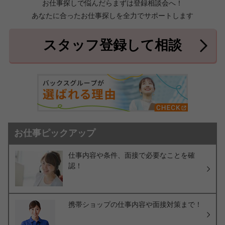
お仕事探しで悩んだらまずは登録相談会へ！
あなたに合ったお仕事探しを全力でサポートします
中頭郡北中城村
中頭郡中城村
7件
2件
中頭郡西原町
島尻郡与那原町
2件
1件
スタッフ登録して相談
島尻郡南風原町
3件
お仕事ピックアップ
仕事内容や条件、面接で必要なことを確
認！
携帯ショップの仕事内容や面接対策まで！