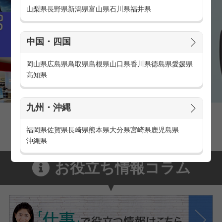
山梨県
長野県
新潟県
富山県
石川県
福井県
中国・四国
岡山県
広島県
鳥取県
島根県
山口県
香川県
徳島県
愛媛県
高知県
九州・沖縄
家電量販店の派遣・バイト求人
家電量販店で働くメリットをご紹介！
福岡県
佐賀県
長崎県
熊本県
大分県
宮崎県
鹿児島県
沖縄県
お役立ち情報コラム