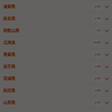
大阪市浪速区
大阪市東淀川区
4件
1件
神戸市兵庫区
神戸市長田区
2件
1件
一宮市
半田市
春日井市
3件
2件
3件
滋賀県
22件
京都府全域
京都市北区
35件
1件
大阪市生野区
大阪市阿倍野区
1件
2件
神戸市須磨区
神戸市垂水区
1件
11件
豊川市
津島市
豊田市
3件
1件
8件
京都市左京区
京都市中京区
2件
2件
奈良県
大阪市住吉区
大阪市西成区
17件
1件
1件
滋賀県全域
大津市
彦根市
22件
3件
1件
神戸市北区
神戸市中央区
4件
14件
安城市
西尾市
小牧市
5件
2件
1件
京都市下京区
京都市南区
10件
6件
大阪市鶴見区
大阪市住之江区
1件
1件
長浜市
近江八幡市
草津市
1件
2件
3件
和歌山県
神戸市西区
姫路市
尼崎市
7件
4件
7件
6件
奈良県全域
奈良市
大和高田市
稲沢市
17件
大府市
4件
知立市
1件
1件
1件
1件
京都市右京区
京都市伏見区
1件
2件
大阪市平野区
大阪市北区
2件
58件
守山市
甲賀市
湖南市
4件
2件
1件
明石市
西宮市
洲本市
6件
8件
1件
大和郡山市
橿原市
桜井市
高浜市
1件
日進市
4件
長久手市
2件
1件
2件
2件
北海道
京都市山科区
京都市西京区
134件
1件
1件
和歌山県全域
和歌山市
橋本市
7件
2件
1件
大阪市中央区
堺市堺区
13件
2件
東近江市
蒲生郡竜王町
4件
1件
芦屋市
伊丹市
豊岡市
1件
3件
1件
御所市
生駒市
香芝市
愛知郡東郷町
1件
丹羽郡扶桑町
1件
1件
6件
2件
福知山市
舞鶴市
綾部市
1件
1件
1件
御坊市
田辺市
岩出市
1件
1件
2件
堺市中区
堺市東区
堺市西区
1件
1件
2件
青森県
35件
北海道全域
札幌市中央区
134件
28件
加古川市
西脇市
宝塚市
11件
1件
2件
生駒郡斑鳩町
北葛城郡上牧町
知多郡東浦町
1件
額田郡幸田町
1件
4件
2件
宇治市
亀岡市
長岡京市
1件
2件
1件
堺市南区
堺市北区
堺市美原区
1件
2件
1件
札幌市北区
札幌市東区
19件
4件
三木市
川西市
三田市
2件
1件
1件
岩手県
16件
青森県全域
青森市
弘前市
35件
14件
7件
八幡市
2件
岸和田市
豊中市
吹田市
4件
6件
1件
札幌市白石区
札幌市豊平区
4件
8件
加西市
丹波篠山市
丹波市
1件
1件
1件
八戸市
三沢市
むつ市
9件
3件
2件
宮城県
19件
岩手県全域
盛岡市
花巻市
泉大津市
16件
高槻市
8件
守口市
1件
1件
5件
1件
札幌市西区
札幌市厚別区
17件
4件
宍粟市
加東市
たつの市
1件
2件
1件
北上市
一関市
奥州市
枚方市
2件
茨木市
1件
八尾市
4件
7件
4件
5件
秋田県
札幌市手稲区
札幌市清田区
10件
2件
5件
宮城県全域
仙台市青葉区
神崎郡福崎町
19件
揖保郡太子町
6件
1件
1件
泉佐野市
富田林市
寝屋川市
3件
2件
4件
函館市
小樽市
旭川市
4件
1件
10件
仙台市宮城野区
仙台市太白区
3件
1件
山形県
11件
秋田県全域
秋田市
大館市
10件
6件
2件
河内長野市
松原市
大東市
1件
1件
1件
釧路市
帯広市
北見市
2件
2件
4件
仙台市泉区
名取市
多賀城市
3件
1件
1件