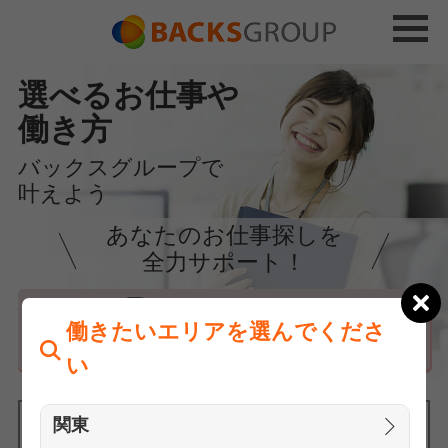
選べるお仕事や
働き方
バックスグループで
叶えよう
あなたのお仕事探しを
全力サポート！
はじめての方へ
働きたいエリアを選んでくださ
まずは相談
い
関東
働きたいエリアを選んでください