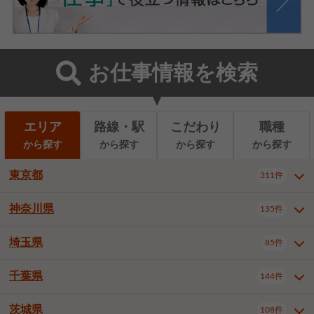
お仕事情報を検索
エリア
路線・駅
こだわり
職種
から探す
から探す
から探す
から探す
東京都
311件
神奈川県
135件
東京都全域
千代田区
311件
22件
中央区
港区
新宿区
11件
8件
27件
埼玉県
85件
神奈川県全域
横浜市西区
135件
29件
文京区
台東区
墨田区
3件
7件
9件
横浜市中区
横浜市磯子区
6件
1件
千葉県
144件
埼玉県全域
さいたま市北区
85件
2件
江東区
品川区
目黒区
6件
11件
5件
横浜市金沢区
横浜市港北区
2件
4件
さいたま市大宮区
さいたま市見沼区
10件
2件
茨城県
大田区
世田谷区
渋谷区
108件
4件
9件
22件
千葉県全域
千葉市中央区
144件
17件