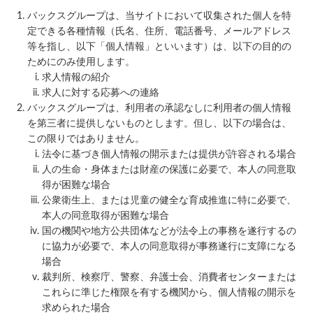
バックスグループは、当サイトにおいて収集された個人を特
定できる各種情報（氏名、住所、電話番号、メールアドレス
等を指し、以下「個人情報」といいます）は、以下の目的の
ためにのみ使用します。
求人情報の紹介
求人に対する応募への連絡
バックスグループは、利用者の承認なしに利用者の個人情報
を第三者に提供しないものとします。但し、以下の場合は、
この限りではありません。
法令に基づき個人情報の開示または提供が許容される場合
人の生命・身体または財産の保護に必要で、本人の同意取
得が困難な場合
公衆衛生上、または児童の健全な育成推進に特に必要で、
本人の同意取得が困難な場合
国の機関や地方公共団体などが法令上の事務を遂行するの
に協力が必要で、本人の同意取得が事務遂行に支障になる
場合
裁判所、検察庁、警察、弁護士会、消費者センターまたは
これらに準じた権限を有する機関から、個人情報の開示を
求められた場合