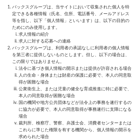
バックスグループは、当サイトにおいて収集された個人を特
定できる各種情報（氏名、住所、電話番号、メールアドレス
等を指し、以下「個人情報」といいます）は、以下の目的の
ためにのみ使用します。
求人情報の紹介
求人に対する応募への連絡
バックスグループは、利用者の承認なしに利用者の個人情報
を第三者に提供しないものとします。但し、以下の場合は、
この限りではありません。
法令に基づき個人情報の開示または提供が許容される場合
人の生命・身体または財産の保護に必要で、本人の同意取
得が困難な場合
公衆衛生上、または児童の健全な育成推進に特に必要で、
本人の同意取得が困難な場合
国の機関や地方公共団体などが法令上の事務を遂行するの
に協力が必要で、本人の同意取得が事務遂行に支障になる
場合
裁判所、検察庁、警察、弁護士会、消費者センターまたは
これらに準じた権限を有する機関から、個人情報の開示を
求められた場合