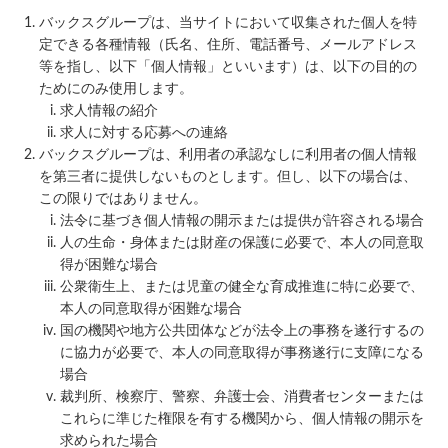
バックスグループは、当サイトにおいて収集された個人を特
定できる各種情報（氏名、住所、電話番号、メールアドレス
等を指し、以下「個人情報」といいます）は、以下の目的の
ためにのみ使用します。
求人情報の紹介
求人に対する応募への連絡
バックスグループは、利用者の承認なしに利用者の個人情報
を第三者に提供しないものとします。但し、以下の場合は、
この限りではありません。
法令に基づき個人情報の開示または提供が許容される場合
人の生命・身体または財産の保護に必要で、本人の同意取
得が困難な場合
公衆衛生上、または児童の健全な育成推進に特に必要で、
本人の同意取得が困難な場合
国の機関や地方公共団体などが法令上の事務を遂行するの
に協力が必要で、本人の同意取得が事務遂行に支障になる
場合
裁判所、検察庁、警察、弁護士会、消費者センターまたは
これらに準じた権限を有する機関から、個人情報の開示を
求められた場合