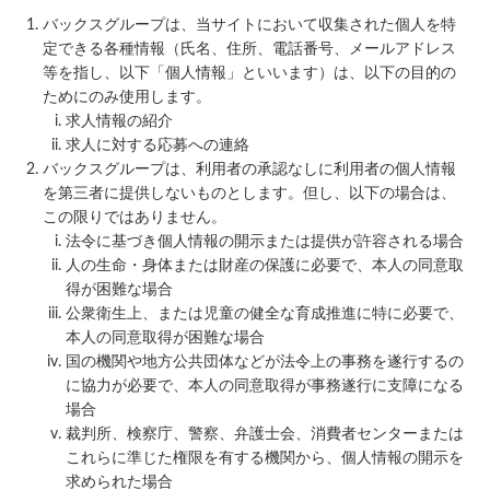
バックスグループは、当サイトにおいて収集された個人を特
定できる各種情報（氏名、住所、電話番号、メールアドレス
等を指し、以下「個人情報」といいます）は、以下の目的の
ためにのみ使用します。
求人情報の紹介
求人に対する応募への連絡
バックスグループは、利用者の承認なしに利用者の個人情報
を第三者に提供しないものとします。但し、以下の場合は、
この限りではありません。
法令に基づき個人情報の開示または提供が許容される場合
人の生命・身体または財産の保護に必要で、本人の同意取
得が困難な場合
公衆衛生上、または児童の健全な育成推進に特に必要で、
本人の同意取得が困難な場合
国の機関や地方公共団体などが法令上の事務を遂行するの
に協力が必要で、本人の同意取得が事務遂行に支障になる
場合
裁判所、検察庁、警察、弁護士会、消費者センターまたは
これらに準じた権限を有する機関から、個人情報の開示を
求められた場合