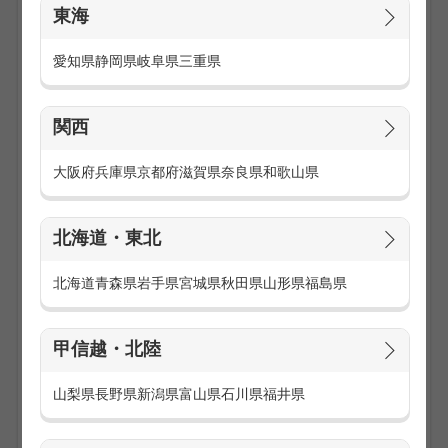
東海
愛知県
静岡県
岐阜県
三重県
関西
新しいことにチャレンジするのは大変ですが、頑張った分充
実感や達成感が得られるお仕事がたくさんあります。
大阪府
兵庫県
京都府
滋賀県
奈良県
和歌山県
■週5日でしっかり稼ぎたい人向けの≪携帯販売≫や≪イン
ターネットの加入受付≫
北海道・東北
■土日だけ働きたい人にオススメの≪携帯キャンペーン≫や
≪クレジットカードの申込受付≫
北海道
青森県
岩手県
宮城県
秋田県
山形県
福島県
■夏休みだけ連休の間だけ働ける、期間限定の≪クレジット
カードの申込受付≫≪デジカメ・ビデオカメラの販売≫≪ア
パレルのお仕事≫
甲信越・北陸
■お小遣い分だけ扶養控除内で働きたい人向けの≪サンプリ
ング≫や≪美容機器の販売促進≫
山梨県
長野県
新潟県
富山県
石川県
福井県
他にも色々あるから、あなたにピッタリのお仕事がきっと見
つかります。