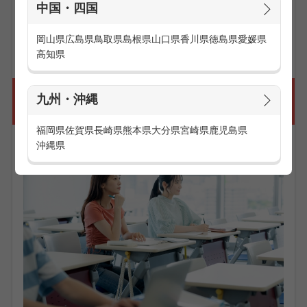
中国・四国
お仕事の求人一覧を見る
岡山県
広島県
鳥取県
島根県
山口県
香川県
徳島県
愛媛県
高知県
頑張るあなたを応援！研修やサポート体制
九州・沖縄
が充実
福岡県
佐賀県
長崎県
熊本県
大分県
宮崎県
鹿児島県
沖縄県