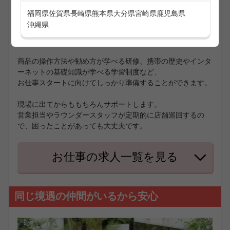
福岡県
佐賀県
長崎県
熊本県
大分県
宮崎県
鹿児島県
商品のこと接客の仕方、最初はみんなわからず不安。
沖縄県
そんな不安を払拭する研修やサポート体制が整っています。
なのでほとんどの方が未経験からスタートしています。
商品の操作方法や勧め方が学べる研修、携帯の歴史やインタ
ーネットの基礎知識が学べる学習制度など、
お仕事スタートに向けてしっかり準備することができます。
現場に出てからももちろんサポートします。
営業担当やラウンダースタッフが定期的に店舗巡回するの
で、困ったことがあっても大丈夫です。
お仕事の求人一覧を見る
同じ境遇の仲間がいるから安心