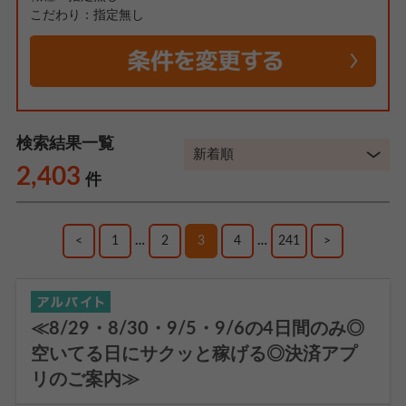
こだわり：指定無し
検索結果一覧
2,403
件
<
1
…
2
3
4
…
241
>
≪8/29・8/30・9/5・9/6の4日間のみ◎
空いてる日にサクッと稼げる◎決済アプ
リのご案内≫