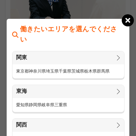
働きたいエリアを選んでくださ
い
新しいことにチャレンジするのは大変ですが、頑張った分充
実感や達成感が得られるお仕事がたくさんあります。
関東
■週5日でしっかり稼ぎたい人向けの≪携帯販売≫や≪イン
ターネットの加入受付≫
東京都
神奈川県
埼玉県
千葉県
茨城県
栃木県
群馬県
■土日だけ働きたい人にオススメの≪携帯キャンペーン≫や
≪クレジットカードの申込受付≫
■夏休みだけ連休の間だけ働ける、期間限定の≪クレジット
東海
カードの申込受付≫≪デジカメ・ビデオカメラの販売≫≪ア
パレルのお仕事≫
愛知県
静岡県
岐阜県
三重県
■お小遣い分だけ扶養控除内で働きたい人向けの≪サンプリ
ング≫や≪美容機器の販売促進≫
関西
他にも色々あるから、あなたにピッタリのお仕事がきっと見
つかります。