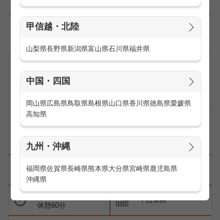
1,394
件
甲信越・北陸
1
2
3
…
140
>
山梨県
長野県
新潟県
富山県
石川県
福井県
中国・四国
9/2～23限定！帽子・ストールのアパレル
販売スタッフ
岡山県
広島県
鳥取県
島根県
山口県
香川県
徳島県
愛媛県
高知県
未経験歓迎
長期
交通費支給
研修あり
車やバイク通勤可
九州・沖縄
西鉄福岡(天神)駅
福岡県
佐賀県
長崎県
熊本県
大分県
宮崎県
鹿児島県
時給1,400円
徒歩5分
沖縄県
09:45～20:15
平日休み
休憩60分