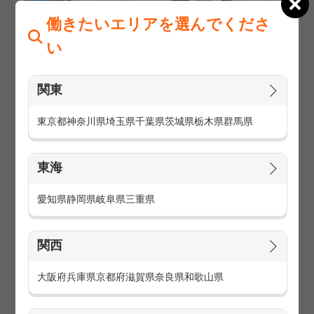
働きたいエリアを選んでくださ
い
関東
東京都
神奈川県
埼玉県
千葉県
茨城県
栃木県
群馬県
ご来店されたお客様に対して、販売員として最新機種のご案
内や新規購入・機種変更の受付などを行うお仕事です。
料金プランや保険についてのご質問や新商品のご案内などお
東海
客様のお問い合わせなどにも対応していただきます。
勤務地は主にau、softbank、docomo等のメーカーや代理店
愛知県
静岡県
岐阜県
三重県
が運営する家電量販店や併売店と呼ばれる携帯ショップやメ
ーカーのキャリアショップなどです。
お店によっては店頭展示POPを作成したり、季節やイベント
関西
に合わせてお店のレイアウトを変えたりするお仕事もありま
す。
大阪府
兵庫県
京都府
滋賀県
奈良県
和歌山県
お仕事の求人一覧を見る