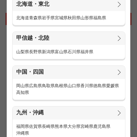
北海道・東北
北海道
青森県
岩手県
宮城県
秋田県
山形県
福島県
携帯販売の仕事に向いている人は？
■社交的で接客が好きな人
甲信越・北陸
小学生からご年配の方まで誰もが持っている携帯電話やスマ
ートフォン。携帯ショップにも幅広い年齢層のお客様がご来
山梨県
長野県
新潟県
富山県
石川県
福井県
店します。1日の大半が接客業務なので様々な人と関わるこ
とが好きな社交的な人に向いています。
中国・四国
■携帯電話やスマートフォンが好きな人
携帯電話やスマートフォンは年に数回新商品が発売し、新し
い機能や操作方法を覚える必要があります。携帯電話やスマ
岡山県
広島県
鳥取県
島根県
山口県
香川県
徳島県
愛媛県
ートフォンが好きな人であれば、新機種の勉強についても楽
高知県
しんで取り組むことができると思います。また、いち早く最
新機種の情報をゲットでき、発売前にデモ機という実際に動
く見本機を触ることができるのも魅力です。
九州・沖縄
■未経験の方でも安心！事前研修あり
福岡県
佐賀県
長崎県
熊本県
大分県
宮崎県
鹿児島県
携帯ショップで働いているスタッフのほとんどが未経験スタ
沖縄県