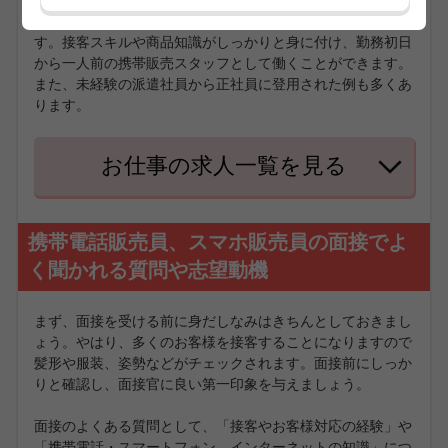
ートです。携帯に詳しくなく電話やメールしかしない人でも
安心して働いていただけるための研修をご用意しておりま
す。接客スキルや商品知識がしっかりと身に付け、勤務初日
から一人前の携帯販売スタッフとして働くことができます。
また、未経験の派遣社員から正社員に登用された例も多くあ
ります。
お仕事の求人一覧を見る
携帯電話販売員、スマホ販売員の面接でよ
く聞かれる質問や志望動機
まず、面接を受ける前に身だしなみはきちんとしておきまし
ょう。やはり、多くのお客様を接客することになりますので
髪形や服装、姿勢などがチェックされます。面接前にしっか
りと確認し、面接官に良い第一印象を与えましょう。
面接のよくある質問として、「接客やお客様対応の経験」や
「携帯電話・スマートフォン、インターネットの知識」につ