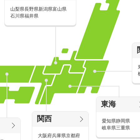
接客・販売スキルが身につくお仕事や
山梨県
長野県
新潟県
富山県
事など、厳選のおすすめ求人をご用意
石川県
福井県
20～30代の若手スタッフが多数活躍中
また、頑張りに応じて昇給もあり！！
正社員登用を目指せるお仕事もありま
あなたのご希望をお聞かせください◎
東海
関東
エリアの求人情報
関西
愛知県
静岡県
岐阜県
三重県
大阪府
兵庫県
京都府