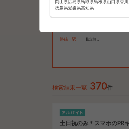
検索条件
岡山県
広島県
鳥取県
島根県
山口県
香川
徳島県
愛媛県
高知県
特集
ピックアップ好条件求人
エリア
指定無し
路線・駅
指定無し
370
検索結果一覧
件
土日祝のみ＊スマホのPR