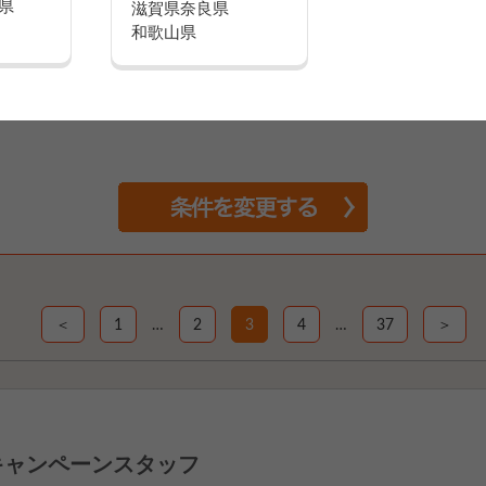
県
滋賀県
奈良県
和歌山県
職種
指定無し
こだわり
指定無し
＜
1
…
2
3
4
…
37
＞
キャンペーンスタッフ