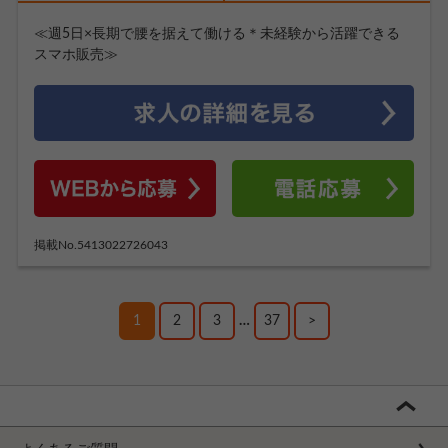
≪週5日×長期で腰を据えて働ける＊未経験から活躍できる
スマホ販売≫
掲載No.5413022726043
1
2
3
…
37
>