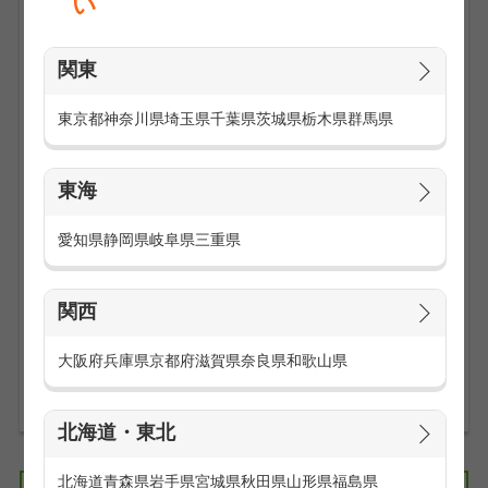
い
関東
東京都
神奈川県
埼玉県
千葉県
茨城県
栃木県
群馬県
接客・販売スキルが身につくお仕事や、未経験でも高時給ス
タートのお仕事など、厳選のおすすめ求人をご用意いたしま
東海
した！
20～30代の若手スタッフが多数活躍中です。
愛知県
静岡県
岐阜県
三重県
また、頑張りに応じて昇給もあり！！
正社員登用を目指せるお仕事もあります。
あなたのご希望をお聞かせください◎
関西
大阪府
兵庫県
京都府
滋賀県
奈良県
和歌山県
お仕事の求人一覧を見る
北海道・東北
北海道
青森県
岩手県
宮城県
秋田県
山形県
福島県