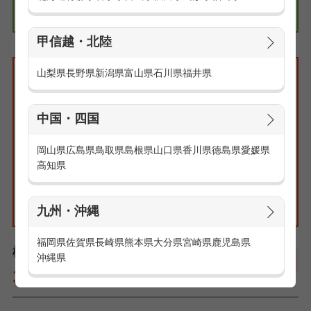
エリアの求人情報
関東
甲信越・北陸
山梨県
長野県
新潟県
富山県
石川県
福井県
検索条件
特集:ピックアップ好条件求人
エリア：指定無し
中国・四国
路線・駅：指定無し
職種：指定無し
岡山県
広島県
鳥取県
島根県
山口県
香川県
徳島県
愛媛県
こだわり：指定無し
高知県
九州・沖縄
福岡県
佐賀県
長崎県
熊本県
大分県
宮崎県
鹿児島県
検索結果一覧
沖縄県
370
件