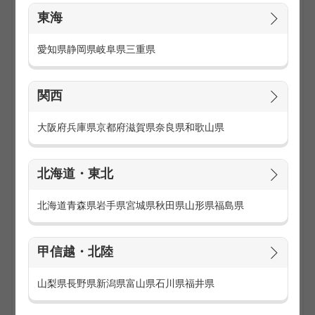
東海
愛知県
静岡県
岐阜県
三重県
関西
大阪府
兵庫県
京都府
滋賀県
奈良県
和歌山県
コールセンターの仕事は「インバウンド（受信）」と「アウ
トバウンド（発信）」に分けられます。
北海道・東北
インバウンド（受信）の仕事内容は、お客様からかかってき
た電話へ応対する仕事です。
商品に関するお問い合わせや資料請求など受信した電話に対
北海道
青森県
岩手県
宮城県
秋田県
山形県
福島県
応するテレフォンオペレーターやカスタマーサポート、商品
購入に伴う入力操作方法をご案内するテクニカルサポートが
挙げられます。
甲信越・北陸
アウトバウンド（発信）の仕事内容は、見込み顧客やお客様
山梨県
長野県
新潟県
富山県
石川県
福井県
へ新商品のご紹介、販売の電話を自らかけるのが仕事です。
企業やお客様へ商品の満足度調査やアンケートをとるテレマ