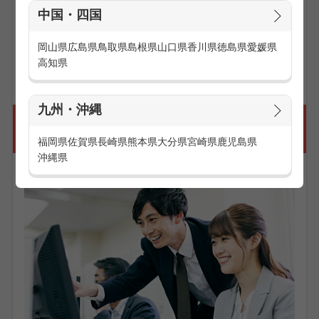
ーケティングや、営業活動として企業やお客様へアポイント
中国・四国
を獲得するテレフォンアポインターが挙げられます。
岡山県
広島県
鳥取県
島根県
山口県
香川県
徳島県
愛媛県
お仕事の求人一覧を見る
高知県
九州・沖縄
こんなに働きやすい、コールセンターの勤
務体制
福岡県
佐賀県
長崎県
熊本県
大分県
宮崎県
鹿児島県
沖縄県