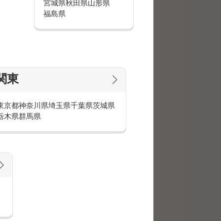
宮城県
秋田県
山形県
福島県
」です。
増えています。
関東
東京都
神奈川県
埼玉県
千葉県
茨城県
カーの方でも働きやす
栃木県
群馬県
帯販売員。
ペーンガール。
タッフ。
お仕事を掛け持ちしている方がたく
ると、シフトの管理がしやすいとこ