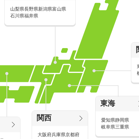
ぎたい学生さん。
山梨県
長野県
新潟県
富山県
い学生さん。
石川県
福井県
る学生さん。
きちんと受けたい、そんな学生さんに好評なのが「土日限定バイト
つ稼ぐより、土日祝にまとめて稼いだ方が効率的と好評です。
して、土日祝だけで働く、そんなライフスタイルを持つ学生さんが
お仕事は休日短期のお仕事が多いのでWワー
平日はコールセンター員、土日祝は携
東海
平日はカフェの店員、土日祝はキャン
平日は自営業、土日祝はカード受付ス
関西
愛知県
静岡県
岐阜県
三重県
このように、平日のお仕事と土日祝の
大阪府
兵庫県
さんいます。平日と土日祝で切り分け
京都府