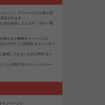
ウトレット、スーパーなどの各小売
が来店されます。
店に沢山存在しています。その一部
をPRする≪携帯キャンペーン≫
分かりやすくご説明する≪インター
に体感してもらいながらPRする≪
たくさんPRする≪クレジットカー
キャンペーン≫