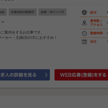
自由
扶養控除内勤務可
副業・Wワーク可
給与
最寄駅／
く≫
アクセス
のご案内をするお仕事です。
勤務時間
ーカー・主婦(夫)の方におすすめ！
休日