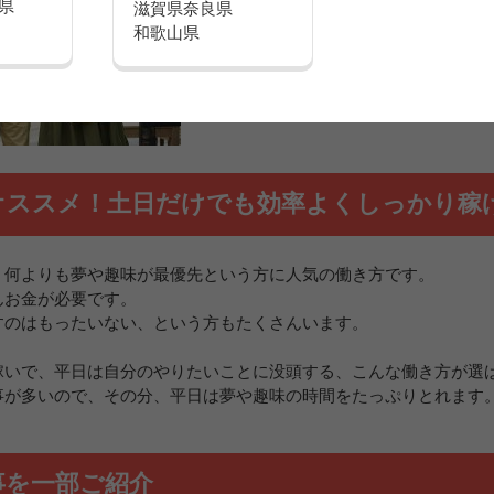
県
滋賀県
奈良県
ろもポイントです。
和歌山県
「平日の仕事だけじゃ物足りない！」
「短期間に一気に稼ぎたい！」
そんな方にオススメな働き方です。
オススメ！土日だけでも効率よくしっかり稼
、何よりも夢や趣味が最優先という方に人気の働き方です。
んお金が必要です。
すのはもったいない、という方もたくさんいます。
稼いで、平日は自分のやりたいことに没頭する、こんな働き方が選
事が多いので、その分、平日は夢や趣味の時間をたっぷりとれます
事を一部ご紹介