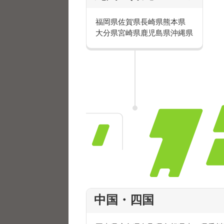
学校の合間に生活費をしっかり稼
遊びやオシャレをもっと楽しみた
福岡県
佐賀県
長崎県
熊本県
サークル活動に何かとお金がかか
大分県
宮崎県
鹿児島県
沖縄県
バイトも沢山したいけど、授業も
平日の授業の合間を縫って少しず
平日は授業やサークル活動に専念
バイト・アルバイトの
い！
中国・四国