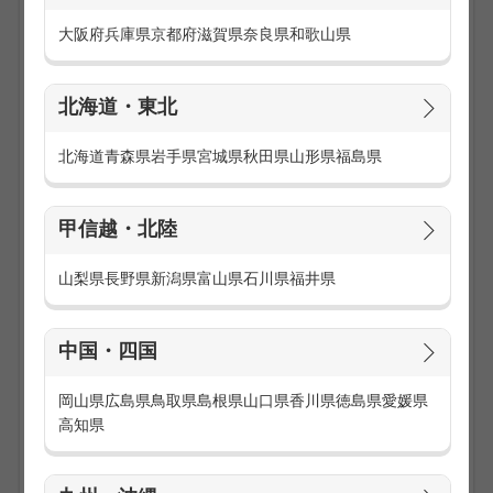
大阪府
兵庫県
京都府
滋賀県
奈良県
和歌山県
北海道・東北
北海道
青森県
岩手県
宮城県
秋田県
山形県
福島県
平日はコールセンター員、土日祝は携帯販売員。
甲信越・北陸
平日はカフェの店員、土日祝はキャンペーンガール。
平日は自営業、土日祝はカード受付スタッフ。
山梨県
長野県
新潟県
富山県
石川県
福井県
このように、平日のお仕事と土日祝のお仕事を掛け持ちして
いる方がたくさんいます。平日と土日祝で切り分けると、シ
中国・四国
フトの管理がしやすいところもポイントです。
岡山県
広島県
鳥取県
島根県
山口県
香川県
徳島県
愛媛県
「平日の仕事だけじゃ物足りない！」
高知県
「短期間に一気に稼ぎたい！」
そんな方にオススメな働き方です。