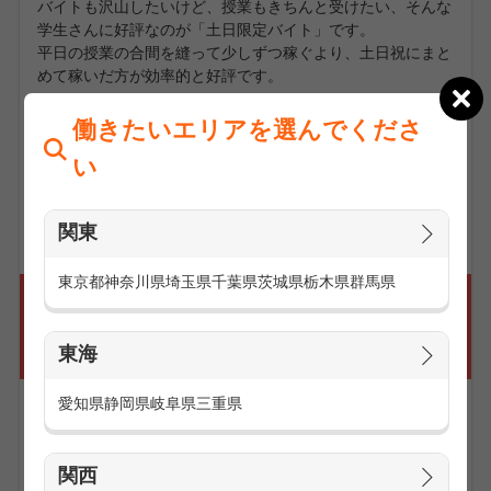
バイトも沢山したいけど、授業もきちんと受けたい、そんな
学生さんに好評なのが「土日限定バイト」です。
平日の授業の合間を縫って少しずつ稼ぐより、土日祝にまと
めて稼いだ方が効率的と好評です。
平日は授業やサークル活動に専念して、土日祝だけで働く、
働きたいエリアを選んでくださ
そんなライフスタイルを持つ学生さんが増えています。
い
お仕事の求人一覧を見る
関東
東京都
神奈川県
埼玉県
千葉県
茨城県
栃木県
群馬県
バイト・アルバイトのお仕事は休日短期の
お仕事が多いのでWワーカーの方でも働き
東海
やすい！
愛知県
静岡県
岐阜県
三重県
関西