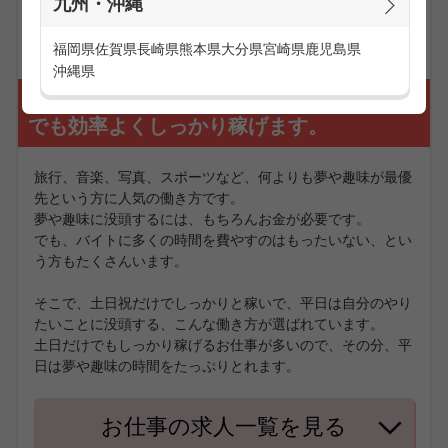
九州・沖縄
お仕事の求人一覧を見る
福岡県
佐賀県
長崎県
熊本県
大分県
宮崎県
鹿児島県
沖縄県
趣味や夢が優先な方にオススメ！土日だけ
でも効率よくしっかり稼げます。
旅行、音楽、写真、スポーツなど、何よりも夢や趣味が最優
先という方に人気の働き方です。
夢や趣味に没頭するには、もちろんお金が必要です。
でも、バイトに多くの時間を費やすのはもったいない、とい
う方もたくさんいます。
そこで、土日祝だけでしっかりと稼いで、平日は自分のやり
たいことに没頭する、こんな働き方が選ばれています。
土日だけでもしっかり稼げるお仕事が多いので、その分、平
日は夢や趣味の時間をたっぷりとれます。
お仕事の求人一覧を見る